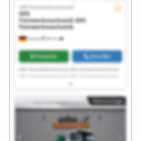
GRS Feinwerkmechanik
GRS
Feinwerkmechanik
GRS
Feinwerkmechanik
Pöttmes
283 km
Preisinfo
Anrufen
GRS Feinwerkmechanik GRS Feinwerkmechanik
GRS Feinwerkmechanik GRS Feinwerkmechanik
GRS Feinwerkmechanik GRS Feinwerkmechanik
GRS Feinwerkmechanik GRS Feinwerkmechanik
GRS Feinwerkmechanik GRS Feinwerkmechanik
Kleinanzeige
GRS Feinwerkmechanik GRS Feinwerkmechanik
GRS Feinwerkmechanik GRS Feinwerkmechanik
GRS Feinwerkmechanik GRS Feinwerkmechanik
GRS Feinwerkmechanik GRS Feinwerkmechanik
GRS Feinwerkmechanik GRS Feinwerkmechanik