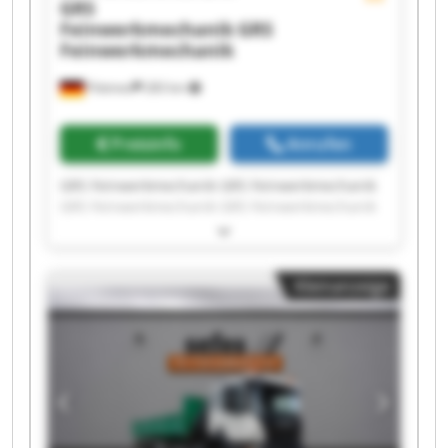
GRS
Feinwerkmechanik
GRS
Feinwerkmechanik
Pöttmes
283 km
Preisinfo
Anrufen
GRS Feinwerkmechanik GRS Feinwerkmechanik
GRS Feinwerkmechanik GRS Feinwerkmechanik
GRS Feinwerkmechanik GRS Feinwerkmechanik
GRS Feinwerkmechanik GRS Feinwerkmechanik
GRS Feinwerkmechanik GRS Feinwerkmechanik
Kleinanzeige
GRS Feinwerkmechanik GRS Feinwerkmechanik
GRS Feinwerkmechanik GRS Feinwerkmechanik
GRS Feinwerkmechanik GRS Feinwerkmechanik
GRS Feinwerkmechanik GRS Feinwerkmechanik
GRS Feinwerkmechanik GRS Feinwerkmechanik