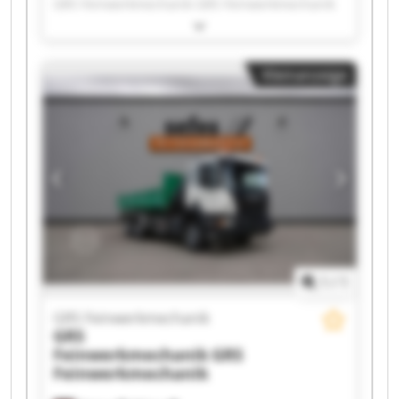
GRS Feinwerkmechanik GRS Feinwerkmechanik
GRS Feinwerkmechanik GRS Feinwerkmechanik
GRS Feinwerkmechanik GRS Feinwerkmechanik
GRS Feinwerkmechanik GRS Feinwerkmechanik
Kleinanzeige
GRS Feinwerkmechanik GRS Feinwerkmechanik
GRS Feinwerkmechanik GRS Feinwerkmechanik
GRS Feinwerkmechanik GRS Feinwerkmechanik
GRS Feinwerkmechanik GRS Feinwerkmechanik
GRS Feinwerkmechanik GRS Feinwerkmechanik
1
/
1
GRS Feinwerkmechanik
GRS
Feinwerkmechanik
GRS
Feinwerkmechanik