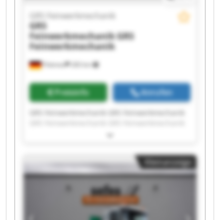
GRS Feinwerkmechanik
GRS
Feinwerkmechanik
GRS
Feinwerkmechanik
Pöttmes
283 km
Preisinfo
Anrufen
GRS Feinwerkmechanik GRS Feinwerkmechanik
GRS Feinwerkmechanik GRS Feinwerkmechanik
GRS Feinwerkmechanik GRS Feinwerkmechanik
GRS Feinwerkmechanik GRS Feinwerkmechanik
GRS Feinwerkmechanik GRS Feinwerkmechanik
Kleinanzeige
GRS Feinwerkmechanik GRS Feinwerkmechanik
GRS Feinwerkmechanik GRS Feinwerkmechanik
GRS Feinwerkmechanik GRS Feinwerkmechanik
GRS Feinwerkmechanik GRS Feinwerkmechanik
GRS Feinwerkmechanik GRS Feinwerkmechanik