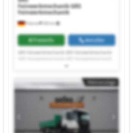
Feinwerkmechanik
GRS
Feinwerkmechanik
Pöttmes
283 km
Preisinfo
Anrufen
GRS Feinwerkmechanik GRS Feinwerkmechanik
GRS Feinwerkmechanik GRS Feinwerkmechanik
GRS Feinwerkmechanik GRS Feinwerkmechanik
GRS Feinwerkmechanik GRS Feinwerkmechanik
GRS Feinwerkmechanik GRS Feinwerkmechanik
Kleinanzeige
GRS Feinwerkmechanik GRS Feinwerkmechanik
GRS Feinwerkmechanik GRS Feinwerkmechanik
GRS Feinwerkmechanik GRS Feinwerkmechanik
GRS Feinwerkmechanik GRS Feinwerkmechanik
GRS Feinwerkmechanik GRS Feinwerkmechanik