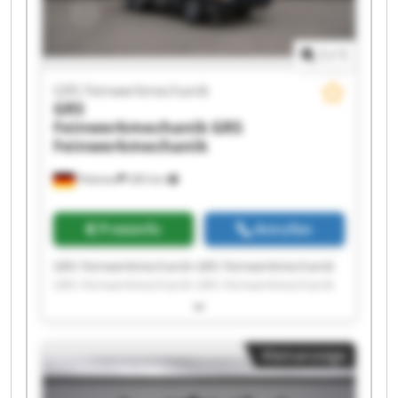
1
/
1
GRS Feinwerkmechanik
GRS
Feinwerkmechanik
GRS
Feinwerkmechanik
Pöttmes
283 km
Preisinfo
Anrufen
GRS Feinwerkmechanik GRS Feinwerkmechanik
GRS Feinwerkmechanik GRS Feinwerkmechanik
GRS Feinwerkmechanik GRS Feinwerkmechanik
GRS Feinwerkmechanik GRS Feinwerkmechanik
GRS Feinwerkmechanik GRS Feinwerkmechanik
Kleinanzeige
GRS Feinwerkmechanik GRS Feinwerkmechanik
GRS Feinwerkmechanik GRS Feinwerkmechanik
GRS Feinwerkmechanik GRS Feinwerkmechanik