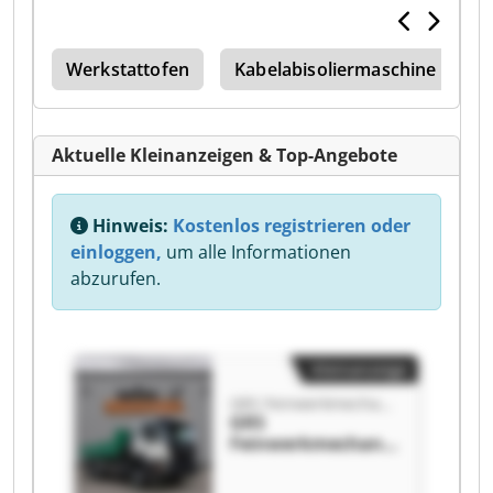
Werkstattofen
Kabelabisoliermaschine
H
Aktuelle Kleinanzeigen & Top-Angebote
Hinweis:
Kostenlos registrieren oder
einloggen,
um alle Informationen
abzurufen.
Kleinanzeige
GRS Feinwerkmechanik
GRS
Feinwerkmechanik
GRS
Feinwerkmechanik