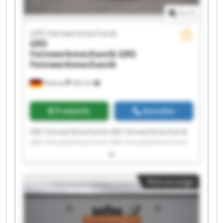
1
/
1
GRS Feinwerkmechanik
GRS
Feinwerkmechanik
GRS
Feinwerkmechanik
Pöttmes
283 km
Preisinfo
Anrufen
GRS Feinwerkmechanik GRS Feinwerkmechanik
GRS Feinwerkmechanik GRS Feinwerkmechanik
GRS Feinwerkmechanik GRS Feinwerkmechanik
GRS Feinwerkmechanik GRS Feinwerkmechanik
GRS Feinwerkmechanik GRS Feinwerkmechanik
Kleinanzeige
GRS Feinwerkmechanik GRS Feinwerkmechanik
GRS Feinwerkmechanik GRS Feinwerkmechanik
GRS Feinwerkmechanik GRS Feinwerkmechanik
GRS Feinwerkmechanik GRS Feinwerkmechanik