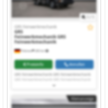
1
/
1
GRS Feinwerkmechanik
GRS
Feinwerkmechanik
GRS
Feinwerkmechanik
Pöttmes
283 km
Preisinfo
Anrufen
GRS Feinwerkmechanik GRS Feinwerkmechanik
GRS Feinwerkmechanik GRS Feinwerkmechanik
GRS Feinwerkmechanik GRS Feinwerkmechanik
GRS Feinwerkmechanik GRS Feinwerkmechanik
GRS Feinwerkmechanik GRS Feinwerkmechanik
Kleinanzeige
GRS Feinwerkmechanik GRS Feinwerkmechanik
GRS Feinwerkmechanik GRS Feinwerkmechanik