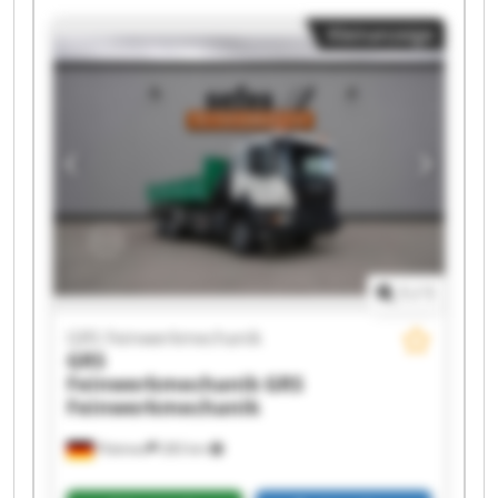
Kleinanzeige
1
/
1
GRS Feinwerkmechanik
GRS
Feinwerkmechanik
GRS
Feinwerkmechanik
Pöttmes
283 km