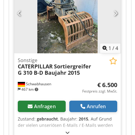
1
/
4
Sonstige
CATERPILLAR
Sortiergreifer
G 310 B-D Baujahr 2015
€ 6.500
Schwabhausen
467 km
Festpreis zzgl. MwSt.
Anfragen
Anrufen
Zustand:
gebraucht
, Baujahr:
2015
, Auf Grund
der vielen unseriösen E-Mails / E-Mails werden
nicht beantwortet Dsdpfx Asztlhqekwjkr