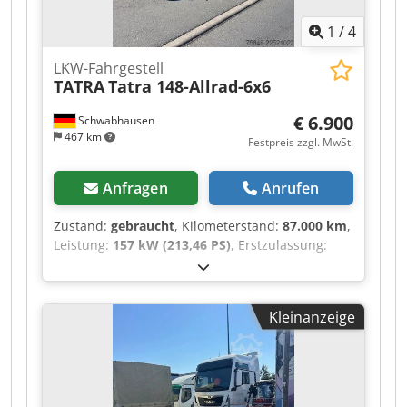
1
/
4
LKW-Fahrgestell
TATRA
Tatra 148-Allrad-6x6
€ 6.900
Schwabhausen
467 km
Festpreis zzgl. MwSt.
Anfragen
Anrufen
Zustand:
gebraucht
, Kilometerstand:
87.000 km
,
Leistung:
157 kW (213,46 PS)
, Erstzulassung:
07/1981
, Kraftstofftyp:
Diesel
, Achsen-
Konfiguration:
3 Achsen
, Getriebetyp:
mechanisch
, Auf Grund der vielen unseriösen E-
Kleinanzeige
Mails / E-Mails werden nicht beantwortet
Dedpfeztlg Tjx Akwskr WhatsApp Fahrbereit und
verkehrssicher Kilometerstand abgelesen
"IRRTÜMER,SCHREIBFEHLER UND
ZWISCHENVERKAUF VORBEHALTEN"