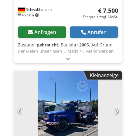
€ 7.500
Schwabhausen
467 km
Festpreis zzgl. MwSt.
Anfragen
Anrufen
Zustand:
gebraucht
, Baujahr:
2005
, Auf Grund
der vielen unseriösen E-Mails / E-Mails werden
nicht beantwortet WhatsApp !! Kabelbrand an
der Lichtmaschine !! Dsdpfoztlhdjx Akwekr
"IRRTÜMER,SCHREIBFEHLER UND
Kleinanzeige
ZWISCHENVERKAUF VORBEHALTEN"