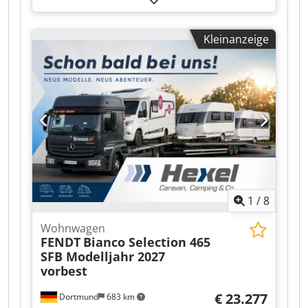
Gesamtlänge:
5.180 mm
, Gesamtbreite:
2.550
mm
, Gesamthöhe:
1.150 mm
, Auf Grund der
Kleinanzeige
vielen unseriösen E-Mails / E-Mails werden nicht
beantwortet WhatsApp deutscher Anhänger /
deutscher Kfz-Brief 1.Hand Reifen 80%
Dodpfeztlhwjx Akwekr
"IRRTÜMER,SCHREIBEFEHLER UND
ZWISCHENVERKAUF VORBEHALTEN"
1
/
8
Wohnwagen
FENDT
Bianco Selection 465
SFB Modelljahr 2027
vorbest
€ 23.277
Dortmund
683 km