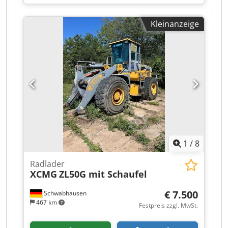
WhatsApp "IRRTÜMER,SCHREIBFEHLER UND
ZWISCHENVERKAUF VORBEHALTEN"
Kleinanzeige
1
/
8
Radlader
XCMG
ZL50G mit Schaufel
€ 7.500
Schwabhausen
467 km
Festpreis zzgl. MwSt.