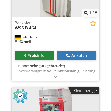
1
/
8
Backofen
WSS
B 464
Babenhausen
492 km
Preisinfo
Anrufen
Zustand:
sehr gut (gebraucht)
,
Funktionsfähigkeit:
voll funktionsfähig
, Leistung:
6 kW (8,16 PS)
, Eingangsspannung:
400 V
,
Eingangsfrequenz:
50 Hz
, Art des
Eingangsstroms:
Drehstrom
, Gesamtlänge:
950
Kleinanzeige
mm
, Gesamtbreite:
815 mm
, Gesamthöhe:
1.760
mm
, Jahr der letzten Überholung:
2026
,
Ausstattung:
CE-Kennzeichnung,
Dokumentation/Handbuch
, Ladenbackofen WSS