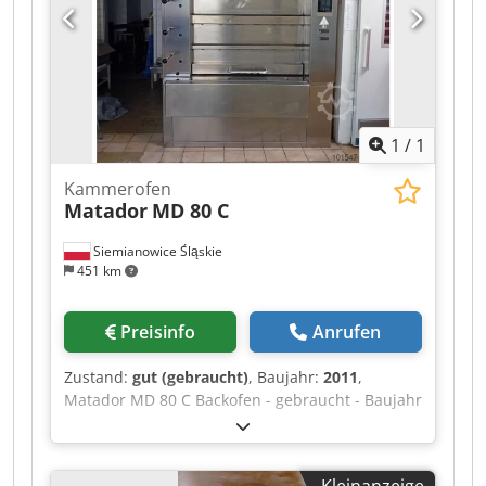
1
/
1
Kammerofen
Matador
MD 80 C
Siemianowice Śląskie
451 km
Preisinfo
Anrufen
Zustand:
gut (gebraucht)
, Baujahr:
2011
,
Matador MD 80 C Backofen - gebraucht - Baujahr
2011 - Fläche 8 m² - 4 Kammern (1,2 x 1,6 m) -
eine Kammer ausfahrbar - Abluftanlage mit
Ventilator - Computersteuerung - Gas- oder
Kleinanzeige