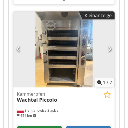
Aoznagqsbpsrf - Ölbrenner - elektronische
Steuerung - inklusive 4 Wagen - zur
Kleinanzeige
Selbstdemontage - Preis 1.000 €
1
/
7
Kammerofen
Wachtel
Piccolo
Siemianowice Śląskie
451 km