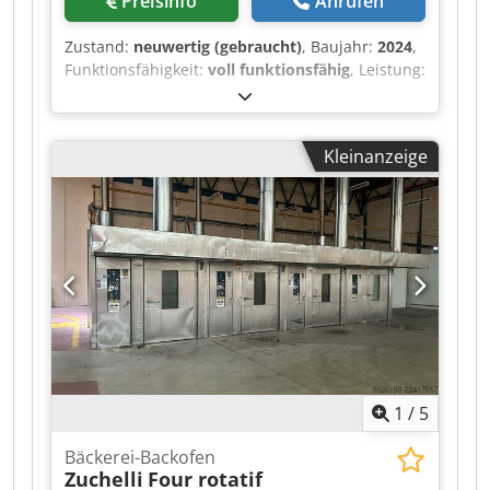
Preisinfo
Anrufen
Zustand:
neuwertig (gebraucht)
, Baujahr:
2024
,
Funktionsfähigkeit:
voll funktionsfähig
, Leistung:
3,5 kW (4,76 PS)
, Eingangsspannung:
400 V
,
Eingangsfrequenz:
50 Hz
, Art des
Eingangsstroms:
Drehstrom
, Kraftstofftyp:
Gas
,
Kleinanzeige
Ausstattung:
CE-Kennzeichnung
,
Rotationsbackofen GAZ HEIN ECOSTONE LR1
86H, Baujahr 2024 Csdpfx Abozpflueporf In sehr
gutem Zustand, nur wenige Monate in Betrieb
gewesen.
1
/
5
Bäckerei-Backofen
Zuchelli
Four rotatif