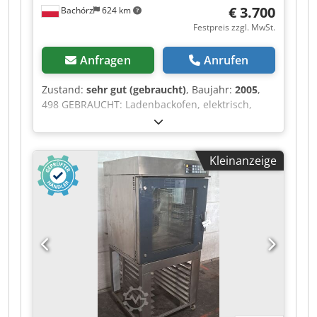
Plunderautomaten. Wenn Sie unser
€ 3.700
Bachórz
624 km
vollständiges, aktuelles Angebot einsehen
Festpreis zzgl. MwSt.
möchten, besuchen Sie unser Bakeres-Profil.
Anfragen
Anrufen
Zustand:
sehr gut (gebraucht)
, Baujahr:
2005
,
498 GEBRAUCHT: Ladenbackofen, elektrisch,
Miwe Aeromat AE 8.0604. ÄUSSERE
ABMESSUNGEN (in cm): - Breite: 90 - Länge: 100 -
Höhe: 190 TECHNISCHE DATEN: - Baujahr: 2005
Kleinanzeige
Cedpfxezrr Uze Abperf - 8 Ebenen für Bleche
60x40 - Stromversorgung: 400V 50Hz - Leistung:
15,4 kW AUSSTATTUNG: - Dampffunktion
Optionale, kostenpflichtige Zusatzleistungen:
Transport. Der angegebene Preis ist ein
Nettopreis. WIR SPRECHEN ENGLISCH, DEUTSCH,
FRANZÖSISCH, RUSSSISCH UND UKRAINISCH. In
unserem Angebot finden Sie: Backöfen,
Wagenbacköfen, Etagenbacköfen,
Konditoreiöfen, Ladenbacköfen, Elektrobacköfen,
Ölbacköfen, Gasbacköfen, Thermoölbacköfen,