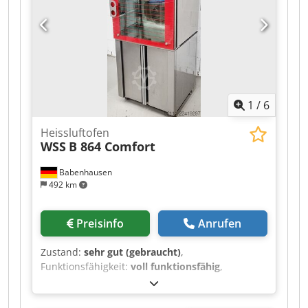
B 464 Comfort Crjdpfx Aszpg Nnobpjf
Programmsteuerung Umluftofen oben für 4
Bleche 60x40 unten Gärschrank Abzugshaube
mit Schwaden Kondensator Backofen fahrbar
DGUV V3 Elektroprüfung Anschluss 400V 16A-CEE
Stecker Maße: 815 x 950 x 1760 mm, BxTxH
Gebrauchtbackofen gereinigt mit
1
/
6
Gewährleistung + Ersatzteil Service Kommen Sie
uns Besuchen!
Heissluftofen
WSS
B 864 Comfort
Babenhausen
492 km
Preisinfo
Anrufen
Zustand:
sehr gut (gebraucht)
,
Funktionsfähigkeit:
voll funktionsfähig
,
Eingangsspannung:
400 V
, Eingangsfrequenz:
50
Hz
, Art des Eingangsstroms:
Drehstrom
,