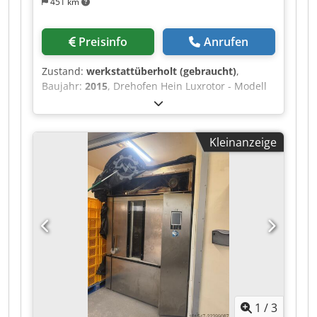
451 km
Preisinfo
Anrufen
Zustand:
werkstattüberholt (gebraucht)
,
Baujahr:
2015
, Drehofen Hein Luxrotor - Modell
Ecostone - gebraucht - Baujahr 2015 - für Bleche
60 x 80 - elektronische Steuerung - keramische
Wand - Gas- oder Ölbrenner - nach einer
Kleinanzeige
Revision Csdpfxeznwnls Abperf - 1 Wagen -
Garantie - Preis auf Anfrage
1
/
3