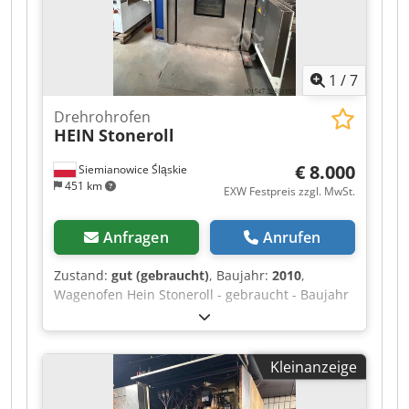
1
/
7
Drehrohrofen
HEIN
Stoneroll
€ 8.000
Siemianowice Śląskie
451 km
EXW Festpreis zzgl. MwSt.
Anfragen
Anrufen
Zustand:
gut (gebraucht)
, Baujahr:
2010
,
Wagenofen Hein Stoneroll - gebraucht - Baujahr
2010 - für 3 Wagen mit den Maßen 60 x 80 -
Ofen mit keramisch-röhrenförmigem Brennraum
- Abzugshaube mit Ventilator - 3 Wagen im
Kleinanzeige
Lieferumfang enthalten - Gas- oder Ölbrenner -
Ofen aus Produktionsbestand Crodjznaykjpfx