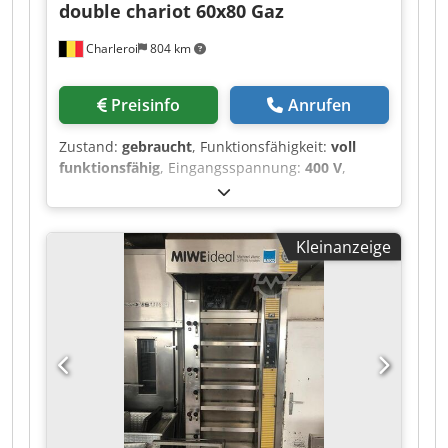
double chariot 60x80 Gaz
Charleroi
804 km
Preisinfo
Anrufen
Zustand:
gebraucht
, Funktionsfähigkeit:
voll
funktionsfähig
, Eingangsspannung:
400 V
,
Gesamtgewicht:
2.500 kg
, Ausstattung:
CE-
Kennzeichnung
, Zuchelli-Gas-Drehofen für
Bäckereien Csdpfxezpfhvj Abperf Doppelwagen
Kleinanzeige
60x80 oder ein Wagen 80x120 4 Öfen verfügbar,
jeweils mit 20 Wagen der Größe 80x120.