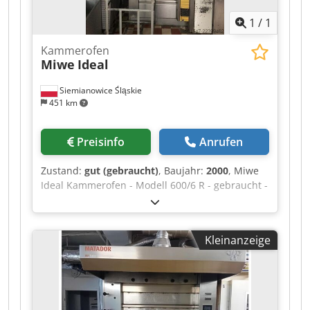
1
/
1
Kammerofen
Miwe
Ideal
Siemianowice Śląskie
451 km
Preisinfo
Anrufen
Zustand:
gut (gebraucht)
, Baujahr:
2000
, Miwe
Ideal Kammerofen - Modell 600/6 R - gebraucht -
Baujahr 2000 - Fläche 6 m² - manuelle Steuerung
Crodpoznwthofx Abpef - 6 Kammern, 0,6 x 1,6 m
- Ablufthaube mit Ventilator - Öl- oder
Kleinanzeige
Gasbrenner - Ofen aus Produktionsreihe - guter
technischer Zustand - Preis auf Anfrage