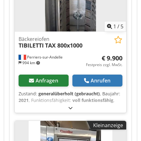
1
/
5
Bäckereiofen
TIBILETTI
TAX 800x1000
€ 9.900
Perriers-sur-Andelle
994 km
Festpreis zzgl. MwSt.
Anfragen
Anrufen
Zustand:
generalüberholt (gebraucht)
, Baujahr:
2021
, Funktionsfähigkeit:
voll funktionsfähig
,
Leistung:
3,5 kW (4,76 PS)
, Eingangsspannung:
3
V
, Eingangsstrom:
11 A
, Eingangsfrequenz:
50
Hz
, Art des Eingangsstroms:
Drehstrom
,
Kleinanzeige
Temperatur:
250 °C
, Gesamtlänge:
2.140 mm
,
Gesamtbreite:
1.640 mm
, Gesamthöhe:
2.200
mm
, Gesamtgewicht:
1.600 kg
, Steuerungsart: