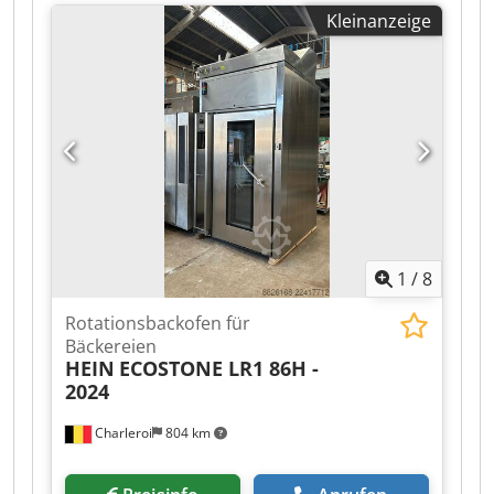
Gesamtlänge:
950 mm
, Gesamtbreite:
815 mm
,
Kleinanzeige
Gesamthöhe:
2.060 mm
, Ausstattung:
CE-
Kennzeichnung, Dokumentation/Handbuch
,
Ladenbackofen WSS B 864 Comfort Umluftofen
oben für 8 Bleche 60x40 Abzugshaube mit
Schwaden Kondensator Backofen fahrbar DGUV
V3 Elektroprüfung Anschluss 400V, 32A-CEE
Stecker Maße: 815 x 950 x 2060 mm, BxTxH
Gebrauchtbackofen gereinigt Crsdpjzpg Nbefx
Abpof 3 Monate Gewährleistung Besuchen Sie
unsere große Ausstellung!
1
/
8
Rotationsbackofen für
Bäckereien
HEIN
ECOSTONE LR1 86H -
2024
Charleroi
804 km