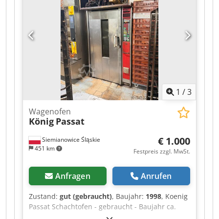
Abpsf - Abholung ab Lager / Versandoption -
Preis 8.000 € EXW
1
/
3
Wagenofen
König
Passat
€ 1.000
Siemianowice Śląskie
451 km
Festpreis zzgl. MwSt.
Anfragen
Anrufen
Zustand:
gut (gebraucht)
, Baujahr:
1998
, Koenig
Passat Schachtofen - gebraucht - Baujahr ca.
1998 - für Bleche 600 x 1000 Cedpfx