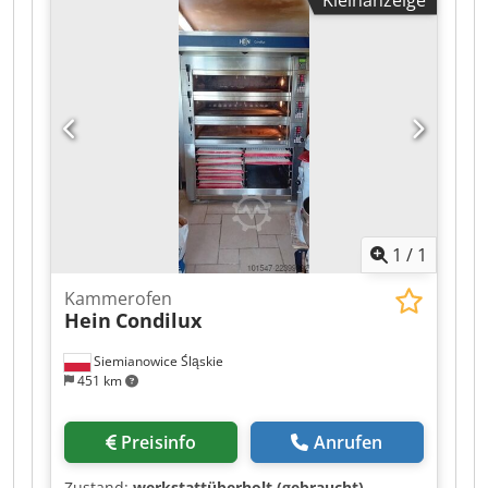
Ölbrenner - technischer Zustand gut - Abholung
aus dem Lager / Versandoption - Möglichkeit zur
Durchführung von Reparaturen und Montage -
Preis auf Anfrage Crjdpfxjznwqys Abpjf
1
/
1
Kammerofen
Hein
Condilux
Siemianowice Śląskie
451 km
Preisinfo
Anrufen
Zustand:
werkstattüberholt (gebraucht)
,