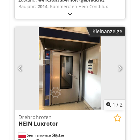
Baujahr:
2014
, Kammerofen Hein Condilux -
Baujahr 2014 - 3 Kammern, 1,2 x 0,8 m -
Elektronische Steuerung - Abzugshaube mit
Ventilator - Dampferzeugung für alle Kammern -
Kleinanzeige
Leistung ca. 20 kW Cjdeznwqaopfx Abperf -
Untergestell für die Backkammern mit Regalen
für Backbleche - Nach einer Renovierung -
Transport, Montage, Inbetriebnahme - Garantie
12 Monate
1
/
2
Drehrohrofen
HEIN
Luxrotor
Siemianowice Śląskie