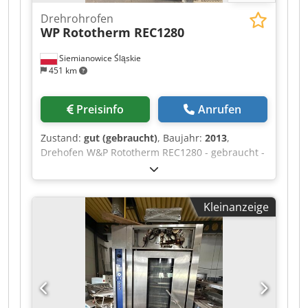
Drehrohrofen
WP
Rototherm REC1280
Siemianowice Śląskie
451 km
Preisinfo
Anrufen
Zustand:
gut (gebraucht)
, Baujahr:
2013
,
Drehofen W&P Rototherm REC1280 - gebraucht -
Baujahr 2013 - für Bleche 60 x 100 -
computergesteuerte Steuerung - Ölbrenner -
Abzugshaube mit Ventilator Crsdoznwdtopfx
Kleinanzeige
Abpsf - guter technischer Zustand - Abholung ab
Lager / Versandoption - Preis auf Anfrage