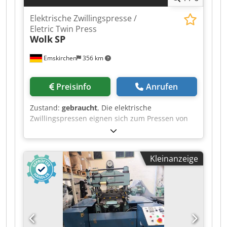
Elektrische Zwillingspresse /
Eletric Twin Press
Wolk
SP
Emskirchen
356 km
Preisinfo
Anrufen
Zustand:
gebraucht
, Die elektrische
Zwillingspressen eignen sich zum Pressen von
Büchern, Broschüren, Plakaten, Bildern etc. The
electric twin presses are suitable for pressing
books, brochures, posters, pictures, etc.
Kleinanzeige
Elektrische Zwillingspresse / Eletric Twin Press
Wolk SP Serial-No. 909 Pressdruck / Pressure
max. 2500kgs Pressfläche ja Pressplatte / Press
Area each Plate 340 x 430mm Pressdruck
regelbar / Adjustable pressing pressure
Chsdpfszr Iqlox Abxsa Online-Video-Inspection
by WhatsApp - MS Zoom - Telegram On Stock