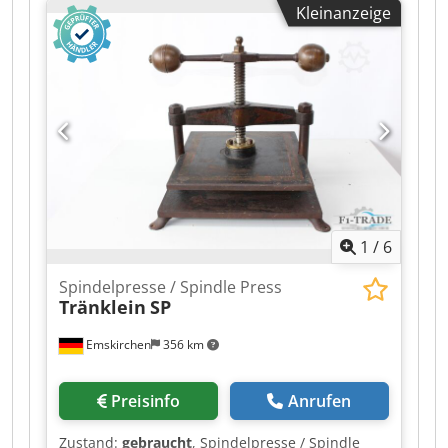
Kleinanzeige
right Chedpfozmifyox Abxoa Technical
specifications: Booksize: (width x height x
thickness) max. 300 x 390 x 80 mm min. 95 x 125
x 8 mm Block thickness: min. 6 mm Jacket size:
max. 900 x 390 mm min. 300 x 125 mm Flap
width: max. 150 mm min. 50 mm Scoring rail
distance: max. 680 mm min. 200 mm Mechanical
speed: max. 65 cycles/min
1
/
6
Spindelpresse / Spindle Press
Tränklein
SP
Emskirchen
356 km
Preisinfo
Anrufen
Zustand:
gebraucht
, Spindelpresse / Spindle