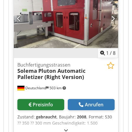
1
/
8
Buchfertigungsstrassen
Solema
Pluton Automatic
Palletizer (Right Version)
Deutschland
503 km
Preisinfo
Anrufen
Zustand:
gebraucht
, Baujahr:
2008
, Format: 530
?? 350 ?? 300 mm Geschwindigkeit: 1.500
Stapel/Stunde Power: NULL Nettogewicht: 4.500