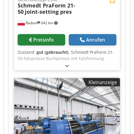
Schmedt PraForm 21-
50
joint-setting pres
Radom
642 km
Preisinfo
Anrufen
Zustand:
gut (gebraucht)
, Schmedt PraForm 21-
50 Falzpresse Buchpresse mit Falzformung.
Produktion Schmedt, Deutschland. Die Maschine
ist in sehr gutem Zustand, produktionsbereit.
Codpfxozmniko Abxeha Technische Daten: max.
Kleinanzeige
Format: 450 x 520 x 100 mm Gewicht 264kg
Stromversorgung 230V + Druckluft.