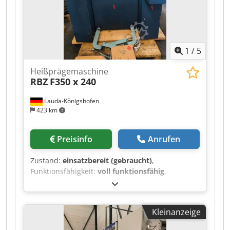
Emskirchen/Nürnberg - Available Immediately -
Can be test
1
/
5
Heißprägemaschine
RBZ
F350 x 240
Lauda-Königshofen
423 km
Preisinfo
Anrufen
Zustand:
einsatzbereit (gebraucht)
,
Funktionsfähigkeit:
voll funktionsfähig
,
Heißprägemaschine Halbautomat Codpjzq
Uuujfx Abxeha Mechanische Schiebetisch
Temperaturregler-Zeitregler Prägeplattengröße :
Kleinanzeige
35 x 24 cm Verschiedene Ersatzplatten
Zusätzlich Farbwerk inklusiv (abgebaut)