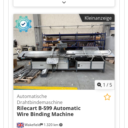
Einsatzhöhe ca. 50cm Cedpfxozmyr Rs Abxsha
60kg
Kleinanzeige
1
/
5
Automatische
Drahtbindemaschine
Rilecart
B-599 Automatic
Wire Binding Machine
Wakefield
1.320 km