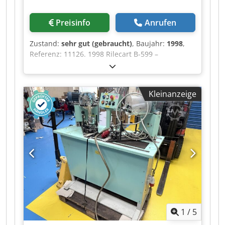
Preisinfo
Anrufen
Zustand:
sehr gut (gebraucht)
, Baujahr:
1998
,
Referenz: 11126. 1998 Rilecart B-599 –
Automatische Drahtbindemaschine Eine
leistungsstarke „Wire-O“-Bindemaschine mit
einer Geschwindigkeit von bis zu 4000
Kleinanzeige
Bindungen pro Stunde, die eine Vielzahl von
Buchdicken mit Drahtdurchmessern von 5/16
Zoll bis 1 Zoll binden kann, wobei die maximale
Bindestärke 23 mm beträgt. Bestehend aus:
Handgeführtes Zuführsystem für vorgelochte
Buchblöcke. B599 – Automatische Schließeinheit
mit: Doppelspulensystem zur Drahtabwicklung
mit Papierabfallabsaugung und automatischer
Wechselvorrichtung, wenn die Spule leer ist, was
eine gleichbleibend hohe Produktion
gewährleistet. Computergesteuerte
1
/
5
Programmierung der Bindung, von einer Länge
über eine übersprungene Länge bis hin zu fünf