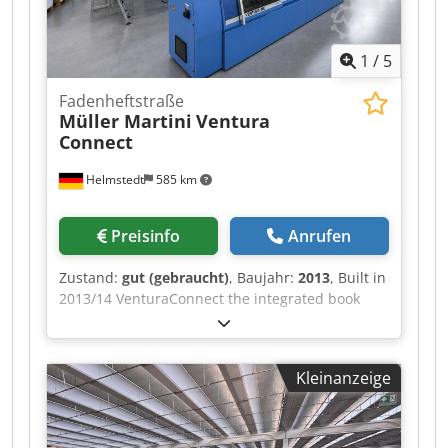
1
/
5
Fadenheftstraße
Müller Martini
Ventura
Connect
Helmstedt
585 km
Preisinfo
Anrufen
Zustand:
gut (gebraucht)
, Baujahr:
2013
, Built in
2013/14 VenturaConnect the integrated book
sewing system The Ventura MC can be in-
corporated in the Ventura-Connect book sewing
system. For this the proper connect system
Kleinanzeige
connects a gathering machine with two Ventura
machines. Gathering machine: Müller Martini
3693 - Hand feeding station - Number of
gathering stations: 15 - ASIR Automatic Signature