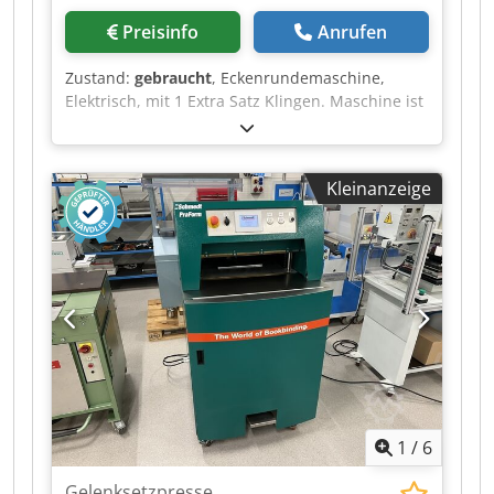
Preisinfo
Anrufen
Zustand:
gebraucht
, Eckenrundemaschine,
Elektrisch, mit 1 Extra Satz Klingen. Maschine ist
in einem guten Zustand, sofort Verfügbar
Chedpszmqfhofx Abxsa Bei Interesse
informieren wir Sie auch gerne über weitere
Kleinanzeige
Maschinen in unserem Haus. Sie sind herzlich
willkommen, nach vorheriger Terminabsprache,
die Maschine in unserem Haus zu besichtigen.
1
/
6
Gelenksetzpresse