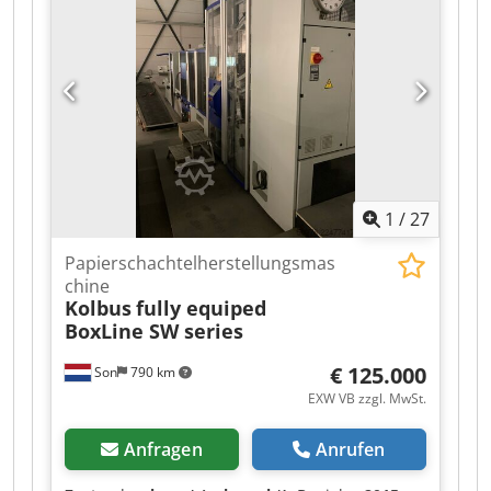
1
/
27
Papierschachtelherstellungsmas
chine
Kolbus
fully equiped
BoxLine SW series
€ 125.000
Son
790 km
EXW VB zzgl. MwSt.
Anfragen
Anrufen