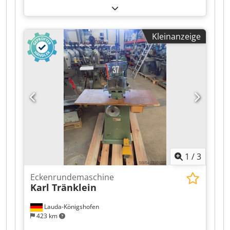
Einschlagmaschine, die zum Umschlagen und
Anpressen der Kanten bei der Herstellung von
Buchdecken und anderen Produkten konzipiert
Kleinanzeige
ist. Gewicht: 150 kg Stromversorgung: 400 V
Flexible Geschwindigkeitsregelung. Codpfozmu
Nwox Abxeha
1
/
3
Eckenrundemaschine
Karl Tränklein
Lauda-Königshofen
423 km