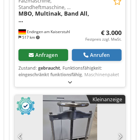
Falzmaschine,
Standheftmaschine, ...
MBO, Multinak, Band All,
...
€ 3.000
Endingen am Kaiserstuhl
517 km
Festpreis zzgl. MwSt.
Anfragen
Anrufen
Zustand:
gebraucht
, Funktionsfähigkeit:
eingeschränkt funktionsfähig
, Maschinenpaket
– 5 Druckweiterverarbeitungsmaschinen im
Bundle Komplettpaket für nur 3.000,00 € netto
Zum Verkauf steht ein Maschinenpaket aus der
Kleinanzeige
Druckweiterverarbeitung. Die Maschinen
werden ausschließlich als Bundle verkauft und
eignen sich ideal als Ersatzteilspender, für
Werkstätten, Sammler oder zur weiteren
Nutzung nach entsprechender Prüfung. Im
Lieferumfang enthalten: Falzmaschine