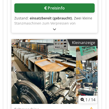
Gesamtgewicht der Maschine: ca. 3.200 kg Video
auf Anfrage erhältlich!
Preisinfo
Zustand:
einsatzbereit (gebraucht)
, Zwei kleine
Stanzmaschinen zum Verpressen von
Binderrücken stehen zur Verfügung. 1) Stanz-
und Drahtverschließmaschine Swigraph E420C,
max. Arbeitsbreite: 430mm, Bindeelement-
Kleinanzeige
Durchmesserbereich: 4,7mm-31,75mm. 2)
Zweiteiliges Kunststoffkammbindesystem Ibico
EP28/HB28, Stanzbreite: 420mm, max.
Stanzleistung: ca. 35/min, max. Bindekapazität:
500Blatt, Maschinendimensionen X/Y/Z: ca.
550mm/450mm/600mm, Gewicht: ca. 65kg.
Dokumentation vorhanden. Eine Besichtigung
vor Ort ist möglich. Chodpfoznx Itjx Abxoa
1
/
14