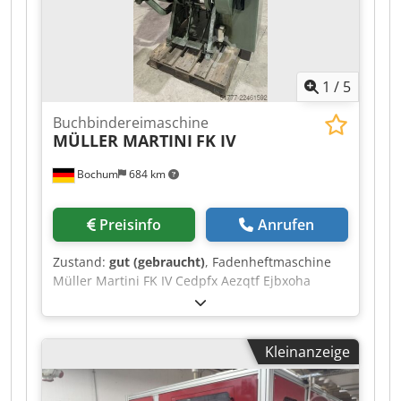
1
/
5
Buchbindereimaschine
MÜLLER MARTINI
FK IV
Bochum
684 km
Preisinfo
Anrufen
Zustand:
gut (gebraucht)
, Fadenheftmaschine
Müller Martini FK IV Cedpfx Aezqtf Ejbxoha
Kleinanzeige