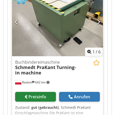
Bücherzuführung. Automatische Format-
Erkennung. Stromversorgung: 380V + Druckluft.
1
/
6
Buchbindereimaschine
Schmedt PraKant
Turning-
in machine
Radom
642 km
Preisinfo
Anrufen
Zustand:
gut (gebraucht)
, Schmedt PraKant
Einschlagmaschine Die PräKant ist eine