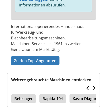
Informationen abzurufen.
International operierendes Handelshaus
fürWerkzeug- und
Blechbearbeitungsmaschinen,
Maschinen-Service, seit 1961 in zweiter
Generation am Markt tätig.
Zu den Top-Angeboten
Weitere gebrauchte Maschinen entdecken
ger
Behringer
Rapida 104
Kasto Diagonal