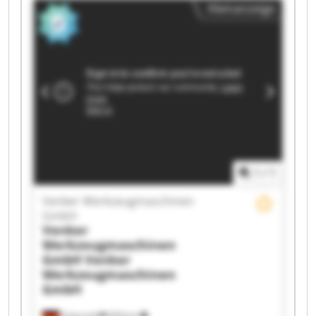
Kleinanzeige
1
/
1
Venker Werkzeugmaschinen
GmbH
Venker
Werkzeugmaschinen
GmbH
Venker
Werkzeugmaschinen
GmbH
Gütersloh
659 km