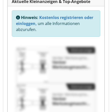
Aktuelle Kleinanzeigen & Top-Angebote
Hinweis:
Kostenlos registrieren oder
einloggen,
um alle Informationen
abzurufen.
Kleinanzeige
Venker Werkzeugmaschinen GmbH
Venker
Werkzeugmaschin
en GmbH Venker
Werkzeugmaschin
en GmbH
Kleinanzeige
Venker Werkzeugmaschinen GmbH
Venker
Werkzeugmaschin
en GmbH Venker