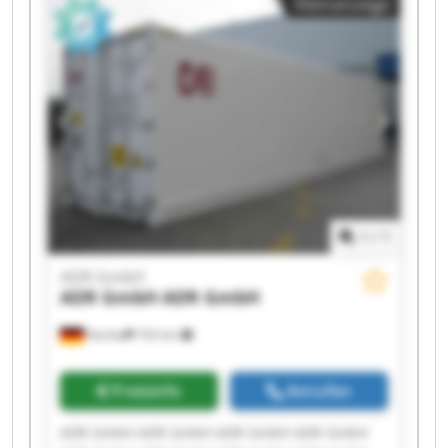
Kleinanzeige
1
/
1
ADR GmbH
ADR GmbH
ADR GmbH
Vechta
732 km
Preisinfo
Anrufen
ADR GmbH ADR GmbH ADR GmbH ADR GmbH