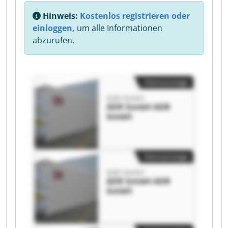
Hinweis:
Kostenlos registrieren oder
einloggen,
um alle Informationen
abzurufen.
Kleinanzeige
ADR GmbH
ADR GmbH ADR
GmbH
Kleinanzeige
ADR GmbH
ADR GmbH ADR
GmbH