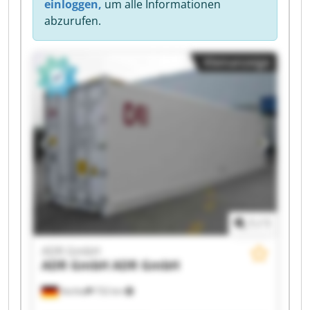
einloggen,
um alle Informationen
abzurufen.
Kleinanzeige
1
/
1
ADR GmbH
ADR GmbH
ADR GmbH
Vechta
732 km