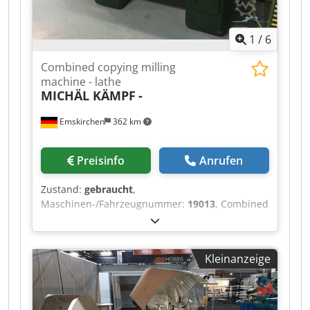
1
/
6
Combined copying milling
machine - lathe
MICHÄL KÄMPF
-
Emskirchen
362 km
Preisinfo
Anrufen
Zustand:
gebraucht
,
Maschinen-/Fahrzeugnummer:
19013
, Combined
copying milling machine - lathe MICHÄL KÄMPF
Credsh Axryjpfx Ahhef Online-Video-Inspection
by Skype-Video We would be very pleased with
Kleinanzeige
your visit - more machines on Stock Available
Immediately - Can be inspect On Stock
Emskirchen / Nürnberg - Can be test