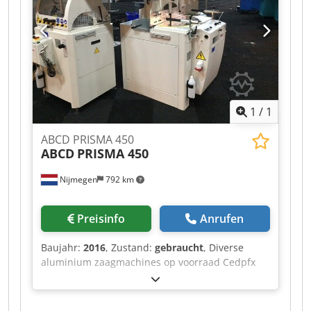
1
/
1
ABCD PRISMA 450
ABCD
PRISMA 450
Nijmegen
792 km
Preisinfo
Anrufen
Baujahr:
2016
, Zustand:
gebraucht
, Diverse
aluminium zaagmachines op voorraad Cedpfx
Ajf Rihvjhhjrf