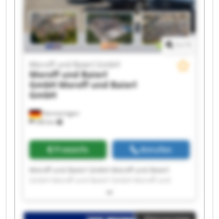
1
/
1
Moroff und Baierl GmbH
Moroff und Baierl
GmbH
Moroff und Baierl
GmbH
Hermaringen
340 km
Preisinfo
Anrufen
Moroff und Baierl GmbH Moroff und Baierl
GmbH Moroff und Baierl GmbH Moroff und
Baierl GmbH Moroff und Baierl GmbH Moroff
und Baierl GmbH Moroff und Baierl GmbH
Moroff und Baierl GmbH Moroff und Baierl
Kleinanzeige