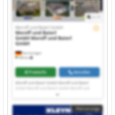
1
/
1
Moroff und Baierl GmbH
Moroff und Baierl
GmbH
Moroff und Baierl
GmbH
Hermaringen
340 km
Preisinfo
Anrufen
Moroff und Baierl GmbH Moroff und Baierl
GmbH Moroff und Baierl GmbH Moroff und
Baierl GmbH Moroff und Baierl GmbH Moroff
und Baierl GmbH Moroff und Baierl GmbH
Moroff und Baierl GmbH Moroff und Baierl
Kleinanzeige
GmbH Moroff und Baierl GmbH Moroff und