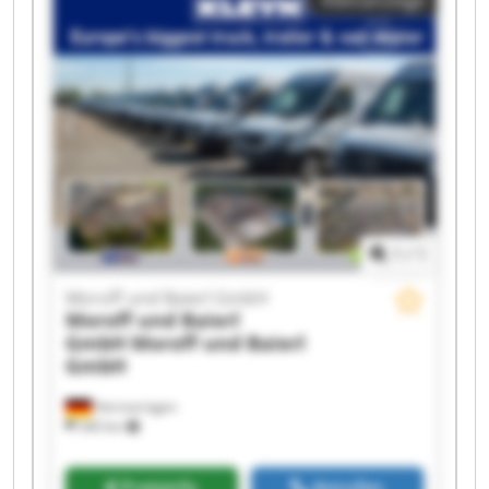
GmbH Moroff und Baierl GmbH Moroff und
Baierl GmbH Moroff und Baierl GmbH Moroff
und Baierl GmbH Moroff und Baierl GmbH
Moroff und Baierl GmbH Moroff und Baierl
GmbH Moroff und Baierl GmbH Moroff und
Baierl GmbH Moroff und Baierl GmbH Moroff
und Baierl GmbH
1
/
1
Moroff und Baierl GmbH
Moroff und Baierl
GmbH
Moroff und Baierl
GmbH
Hermaringen
340 km
Preisinfo
Anrufen