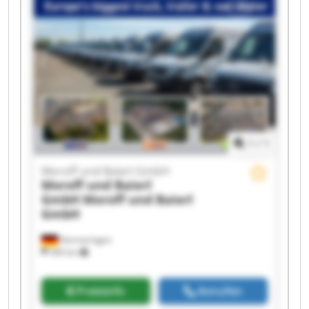
Baierl GmbH Moroff und Baierl GmbH Moroff
und Baierl GmbH Moroff und Baierl GmbH
Moroff und Baierl GmbH Moroff und Baierl
GmbH Moroff und Baierl GmbH Moroff und
Baierl GmbH Moroff und Baierl GmbH Moroff
und Baierl GmbH
1
/
1
Moroff und Baierl GmbH
Moroff und Baierl
GmbH
Moroff und Baierl
GmbH
Hermaringen
340 km
Preisinfo
Anrufen