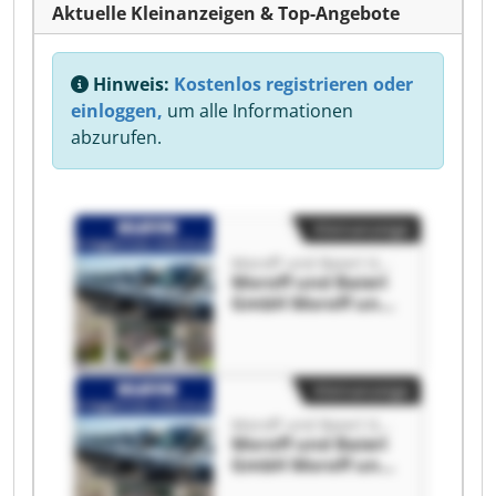
Aktuelle Kleinanzeigen & Top-Angebote
Hinweis:
Kostenlos registrieren oder
einloggen,
um alle Informationen
abzurufen.
Kleinanzeige
Moroff und Baierl GmbH
Moroff und Baierl
GmbH Moroff und
Baierl GmbH
Kleinanzeige
Moroff und Baierl GmbH
Moroff und Baierl
GmbH Moroff und
Baierl GmbH