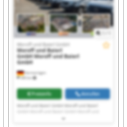
1
/
1
Moroff und Baierl GmbH
Moroff und Baierl
GmbH
Moroff und Baierl
GmbH
Hermaringen
340 km
Preisinfo
Anrufen
Moroff und Baierl GmbH Moroff und Baierl
GmbH Moroff und Baierl GmbH Moroff und
Baierl GmbH Moroff und Baierl GmbH Moroff
und Baierl GmbH Moroff und Baierl GmbH