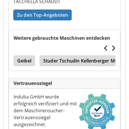
TACCHELLA SCHAUDT
Zu den Top-Angeboten
Weitere gebrauchte Maschinen entdecken
din
Geibel
Studer Tschudin Kellenberger Mikrosa
Vertrauenssiegel
Induba GmbH wurde
erfolgreich verifiziert und mit
dem Maschinensucher-
Vertrauenssiegel
ausgezeichnet.