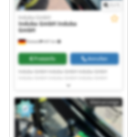
1
/
1
Induba GmbH
Induba GmbH
Induba
GmbH
Rottweil
447 km
Preisinfo
Anrufen
Induba GmbH Induba GmbH Induba GmbH
Induba GmbH Induba GmbH Induba GmbH
Induba GmbH Induba GmbH Induba GmbH
Induba GmbH Induba GmbH Induba GmbH
Induba GmbH Induba GmbH Induba GmbH
Kleinanzeige
Induba GmbH Induba GmbH Induba GmbH
Induba GmbH Induba GmbH