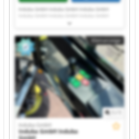
Induba GmbH Induba GmbH Induba GmbH
Induba GmbH Induba GmbH Induba GmbH
Induba GmbH Induba GmbH Induba GmbH
Induba GmbH Induba GmbH Induba GmbH
Induba GmbH Induba GmbH Induba GmbH
Kleinanzeige
Induba GmbH Induba GmbH Induba GmbH
Induba GmbH Induba GmbH
1
/
1
Induba GmbH
Induba GmbH
Induba
GmbH