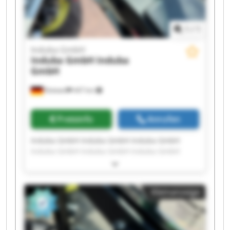
1
/
1
Induba GmbH
Induba GmbH
Induba
GmbH
Rottweil
447 km
Preisinfo
Anrufen
Induba GmbH Induba GmbH Induba GmbH
Induba GmbH Induba GmbH Induba GmbH
Induba GmbH Induba GmbH Induba GmbH
Induba GmbH Induba GmbH Induba GmbH
Induba GmbH Induba GmbH Induba GmbH
Kleinanzeige
Induba GmbH Induba GmbH Induba GmbH
Induba GmbH Induba GmbH