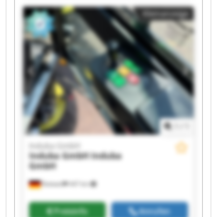
Induba GmbH Induba GmbH Induba GmbH
Kleinanzeige
Induba GmbH Induba GmbH Induba GmbH
Induba GmbH Induba GmbH
1
/
1
Induba GmbH
Induba GmbH
Induba
GmbH
Rottweil
447 km
Preisinfo
Anrufen