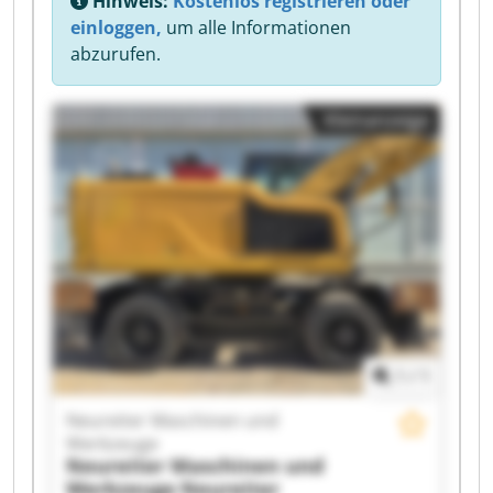
Hinweis:
Kostenlos registrieren oder
einloggen,
um alle Informationen
abzurufen.
Kleinanzeige
1
/
1
Neureiter Maschinen und
Werkzeuge
Neureiter Maschinen und
Werkzeuge
Neureiter