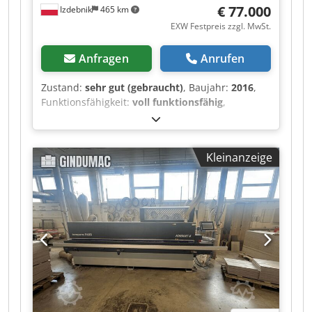
€ 77.000
Izdebnik
465 km
EXW Festpreis zzgl. MwSt.
Anfragen
Anrufen
Zustand:
sehr gut (gebraucht)
, Baujahr:
2016
,
Funktionsfähigkeit:
voll funktionsfähig
,
Laufleistung – 312.764 m digital verstellbarer
Vorschubanschlag Einlauf-Lufttisch
Sprüheinrichtung für Antihaftmittel
Kleinanzeige
Vorfräseinheit mit Diamantfräsern
Kantenstreifenzuführung von Rolle oder
Bändern Klebstoffauftragsstation für GlueJet-
Kartuschen oder Laser-L-Tronic Möglichkeit der
Verklebung mit PUR-Klebstoff 4 Anpresswalzen
mit pneumatischer Anpressdruckregelung
Sprüheinrichtung für Gleitmittel auf die Kante
Zwei-Motor-Abschneideeinheit mit
pneumatischer Winkelverstellung Fräseinheit
zum Abtragen von Kantenüberstand von oben
und unten in gerader Ausführung Fräseinheit