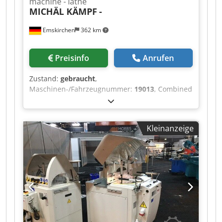
machine - lathe
MICHÄL KÄMPF
-
Emskirchen
362 km
Preisinfo
Anrufen
Zustand:
gebraucht
,
Maschinen-/Fahrzeugnummer:
19013
, Combined
copying milling machine - lathe MICHÄL KÄMPF
Dcedpjh Axrysfx Amlsk Online-Video-Inspection
by Skype-Video We would be very pleased with
Kleinanzeige
your visit - more machines on Stock Available
Immediately - Can be inspect On Stock
Emskirchen / Nürnberg - Can be test