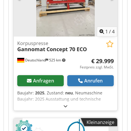
1
/
4
Korpuspresse
Gannomat
Concept 70 ECO
€ 29.999
Deutschland
525 km
Festpreis zzgl. MwSt.
Anfragen
Anrufen
Baujahr:
2025
, Zustand:
neu
, Neumaschine
Baujahr: 2025 Ausstattung und technische
Daten: komplett in Standardausführung mit:
Stabiler, verwindungsfreier Rahmen aus Stahl,
in Schweiß- und Schraubkonstruktion Djdew
Kleinanzeige
Nafkopfx Amljck Lamellen-Pressbalken OBEN mit
6 Elementen, Lamellen-Pressbalken SEITLICH mit