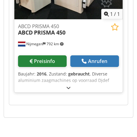
1
/
1
ABCD PRISMA 450
ABCD
PRISMA 450
Nijmegen
792 km
Preisinfo
Anrufen
Baujahr:
2016
, Zustand:
gebraucht
, Diverse
aluminium zaagmachines op voorraad Djdef
Rihvspfx Amleck