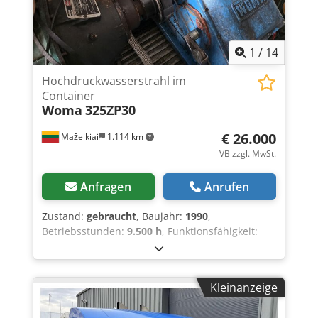
1
/
14
Hochdruckwasserstrahl im
Container
Woma
325ZP30
€ 26.000
Mažeikiai
1.114 km
VB zzgl. MwSt.
Anfragen
Anrufen
Zustand:
gebraucht
, Baujahr:
1990
,
Betriebsstunden:
9.500 h
, Funktionsfähigkeit:
voll funktionsfähig
, Druck:
1.000 bar
,
Betriebsdruck:
1.000 bar
, Kraftstoff:
Diesel
,
Wassertankkapazität:
2.000 l
,
Kleinanzeige
Kraftstofftankvolumen:
600 l
, Wasserdruck:
1.000
bar
, Pumpenförderleistung:
130 l/min
, Wir