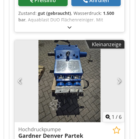
Preisinfo
Anrufen
Zustand:
gut (gebraucht)
, Wasserdruck:
1.500
bar
, Aquablast DUO Flächenreiniger. Mit
Hochdruckwasser Flächen reinigen, demarkieren
und entschichten. Reinigen, entschichten,
abtragen, demarkieren und aufrauen Der
Kleinanzeige
Aquablast bietet zahlreiche
Einsatzmöglichkeiten für jeden Untergrund.
Abhängig von Druck und Durchflussmenge
werden dabei unterschiedliche Ergebnisse
erzielt. Das Anwendungsgebiet reicht dabei von
einer gründlichen Oberflächenreinigung bis hin
zu einem gezielten Abtrag von Feststoffen.
Crjdpfx Ajv S Ep Ajcwef
1
/
6
Hochdruckpumpe
Gardner Denver Partek