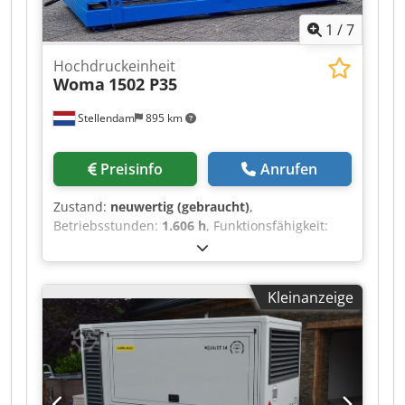
1
/
7
Hochdruckeinheit
Woma
1502 P35
Stellendam
895 km
Preisinfo
Anrufen
Zustand:
neuwertig (gebraucht)
,
Betriebsstunden:
1.606 h
, Funktionsfähigkeit:
voll funktionsfähig
, Gut funktionierender Woma
1502 mit Elektroantrieb 415 bar - 133 l/min
Crjdpfxsv Stkne Acwsf
Kleinanzeige