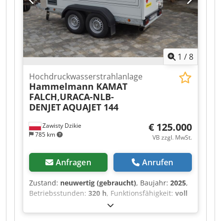
1
/
8
Hochdruckwasserstrahlanlage
Hammelmann KAMAT
FALCH,URACA-NLB-
DENJET
AQUAJET 144
€ 125.000
Zawisty Dzikie
785 km
VB zzgl. MwSt.
Anfragen
Anrufen
Zustand:
neuwertig (gebraucht)
, Baujahr:
2025
,
Betriebsstunden:
320 h
, Funktionsfähigkeit:
voll
funktionsfähig
, Druck:
2.800 bar
,
Gesamtgewicht:
3.000 kg
, Drehzahl (min.):
1.900