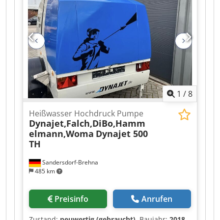
bieten diesen gebrauchten Woma 325ZP30
Hochdruck-Wasserstrahler im isothermischen
Container, Baujahr 1990, an. Ein separater
Verkauf ohne Container ist möglich. Bei Fragen
oder für weitere Informationen schicken Sie uns
gerne eine Nachricht oder rufen Sie uns an.
Cedpfxjyu Imts Acwjrf
1
/
8
Heißwasser Hochdruck Pumpe
Dynajet,Falch,DiBo,Hamm
elmann,Woma
Dynajet 500
TH
Sandersdorf-Brehna
485 km
Preisinfo
Anrufen
Zustand:
neuwertig (gebraucht)
, Baujahr:
2018
,