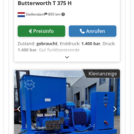
Butterworth
T 375 H
Stellendam
895 km
Preisinfo
Anrufen
Zustand:
gebraucht
, Enddruck:
1.400 bar
, Druck:
1.400 bar
, Gut funktionierende
Hochdruckpumpe mit 20mm Kolben 1400 bar 35
l/min Crodpfxsv Suhzo Acwef IL 375 TF375H
Kleinanzeige