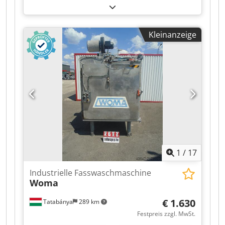
Betriebsdruck:
440 bar
, Drehzahl (max.):
1.500
U/min
, Leergewicht:
1.700 kg
, Leistung:
66 kW
(89,73 PS)
, Jahr der letzten Überholung:
2026
,
Kleinanzeige
Pumpenförderleistung:
81 l/min
, Ausstattung:
Typenschild vorhanden
,
Hochdruckplungerpumpe Hammelmann HDP 72.
Ähnlich aber kein Kamat, Uraca, Woma.
Pumpentyp: HDP 72 Betriebsdruck: 440 bar
Fördermenge: 81 l/min. Antriebsdrehzahl: 1500
U/min. Antriebsleistung: 66 kW Zul. Temperatur
Zulauf: 60°C Baujahr: 2016 Codpfx Acozgw
Hxjwerf Zustand:Baujahr 2016 aber unbenutzt.
1
/
17
Industrielle Fasswaschmaschine
Woma
€ 1.630
Tatabánya
289 km
Festpreis zzgl. MwSt.