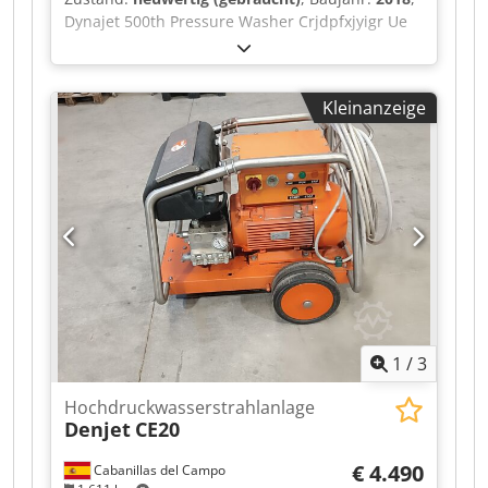
Dynajet 500th Pressure Washer Crjdpfxjyigr Ue
Acwof Baujahr: 2018 Temperaturbereich max.:
95 Marke: Dynajet Mobil: t Seriennummer:
62005720 Typ: 500th Maximaler Arbeitsdruck:
Kleinanzeige
500 Mit Fernbedienung; Wassertank 1000 l;
Leergewicht 1420 kg; ca. 30 m HD-Schlauch; ca.
25 m Füllschlauch; Betriebsstunden 597
Stunden; Getestet und funktionsfähig
1
/
3
Hochdruckwasserstrahlanlage
Denjet
CE20
€ 4.490
Cabanillas del Campo