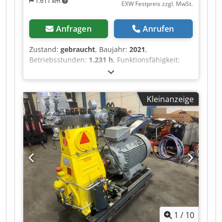
1.611 km
EXW Festpreis zzgl. MwSt.
Anfragen
Anrufen
Zustand:
gebraucht
, Baujahr:
2021
,
Betriebsstunden:
1.231 h
, Funktionsfähigkeit:
voll funktionsfähig
, Gesamtbreite:
720 mm
,
Gesamtlänge:
950 mm
, Gesamthöhe:
800 mm
,
Druck:
500 bar
, Betriebsdruck:
450 bar
, Art des
Kleinanzeige
Eingangsstroms:
Drehstrom
, Gesamtgewicht:
175 kg
, Hochdruckschlauchlänge:
20.000 mm
,
Volumenstrom:
0,96 m³/h
, Leergewicht:
175 kg
,
Eingangsspannung:
400 V
, Schlauchlänge:
20.000 mm
, Hochdruckreiniger/Sandstrahler
DENJET CE 20 COMPACT 500 - Druck: 500 bar -
Fördermenge: 16 l/min - Anschlussleistung: 15
kW - Spannung: 400 V - Stromaufnahme: 28 A -
20 m verschleißfester Hochdruckschlauch mit
½”-BSPP-Drehverschraubungen
(Verlängerungsschlauch). Crodpfx Aoyak Tyscwof
1
/
10
- 15 m ölbeständiges, 4-adriges Elektrokabel. -