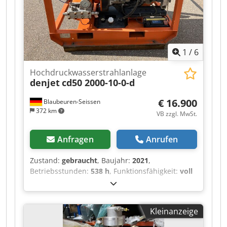
1
/
6
Hochdruckwasserstrahlanlage
denjet
cd50 2000-10-0-d
€ 16.900
Blaubeuren-Seissen
372 km
VB zzgl. MwSt.
Anfragen
Anrufen
Zustand:
gebraucht
, Baujahr:
2021
,
Betriebsstunden:
538 h
, Funktionsfähigkeit:
voll
funktionsfähig
, Maschinen-/Fahrzeugnummer:
0503330621
, Gesamtbreite:
920 mm
,
Gesamtlänge:
1.550 mm
, Gesamthöhe:
1.300
Kleinanzeige
mm
, Druck:
2.000 bar
, Betriebsdruck:
2.000 bar
,
Kraftstoff:
Diesel
, Gesamtgewicht:
725 kg
,