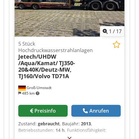
1
/
17
5 Stück
Hochdruckwasserstrahlanlagen
Jetech/UHDW
/Aqua/Kamat/
TJ350-
20&40K/Deutz-MW,
TJ160/Volvo TD71A
Groß-Umstadt
485 km
Preisinfo
Anrufen
Zustand:
gebraucht
, Baujahr:
2013
,
Betriebsstunden:
14 h
, Funktionsfähigkeit:
eingeschränkt funktionsfähig
,