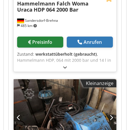
Hammelmann Falch Woma
Uraca
HDP 064 2000 Bar
Sandersdorf-Brehna
485 km
Preisinfo
Anrufen
Zustand:
werkstattüberholt (gebraucht)
,
Hammelmann HDP, 064 mit 2000 bar und 14 l in
einen ausgezeichneten Zustand. Codpfx Acey
Anwpswsrf
Kleinanzeige