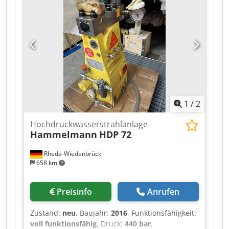
Wassertankkapazität:
53 l
, Volumenstrom:
6
m³/h
, Geräuschpegel:
89 dB
, Leistung:
37 kW
(50,31 PS)
, Pumpenförderleistung:
10 l/min
,
Ausstattung:
Typenschild vorhanden
,
gebrauchtanlage - voll funktionsfähig -
serienzubehör optional erhältlich Crsdpfxszizico
Acwef
1
/
2
Hochdruckwasserstrahlanlage
Hammelmann
HDP 72
Rheda-Wiedenbrück
658 km
Preisinfo
Anrufen
Zustand:
neu
, Baujahr:
2016
, Funktionsfähigkeit:
voll funktionsfähig
, Druck:
440 bar
,