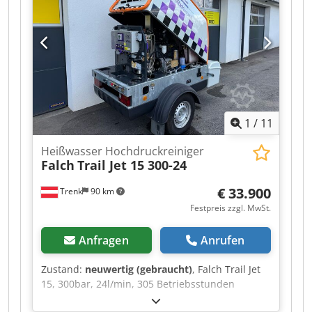
1LA6223-4AA60 Elektromotor 45 kW mit
Druckregelventil, mit Sicherheitsventil, mit
Ölkühlsystem. Abmessungen LxBxH: ca.
1.450x750x1.150 mm Gewicht: ca. 600 kg
Baujahr: 2011 Zustand: Im guten gebrauchten
Zustand. Neu Ölpumpe.
1
/
11
Heißwasser Hochdruckreiniger
Falch
Trail Jet 15 300-24
€ 33.900
Trenk
90 km
Festpreis zzgl. MwSt.
Anfragen
Anrufen
Zustand:
neuwertig (gebraucht)
, Falch Trail Jet
15, 300bar, 24l/min, 305 Betriebsstunden
Csdpfjwlkrujx Acwjrf