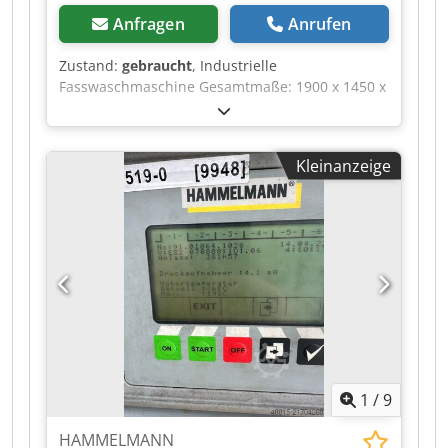
Anfragen
Anrufen
Zustand:
gebraucht
, Industrielle
Fasswaschmaschine Gesamtmaße: 1900 x 1450 x
2350 mm Crjdpfx Aoy E Tw Tscwjf Ohne Pumpe
Kleinanzeige
1
/
9
HAMMELMANN