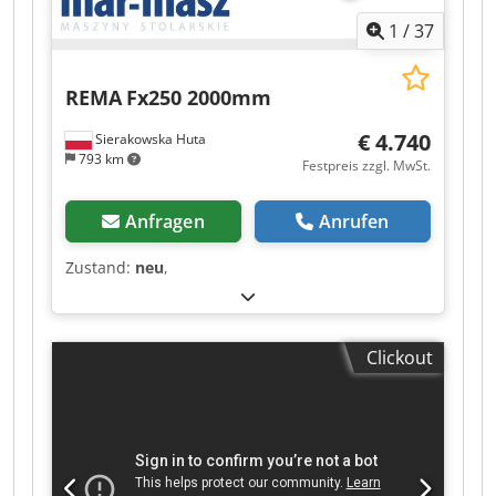
1
/
37
REMA
Fx250 2000mm
€ 4.740
Sierakowska Huta
793 km
Festpreis zzgl. MwSt.
Anfragen
Anrufen
Zustand:
neu
,
Clickout