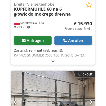
Breiter Vierseitenhobel
KUPFERMUHLE 60 na 6
głowic
do mokrego drewna
€ 15.930
Sierakowska Huta
793 km
Festpreis zzgl. MwSt.
Anfragen
Anrufen
Zustand:
sehr gut (gebraucht)
,
KATALOGNUMMER 7503 TECHNISCHE DATEN: -
maximale Hobelbreite: 610 mm - maximale
Hobelhöhe (beidseitig): 200 mm - maximale
Hobelhöhe (vierseitig): 100 mm Von oben: - 2
Clickout
gummierte Vorschubwalzen - 2 gezahnte
Vorschubwalzen - 1 metallene Vorschubwalze -
gezahnter Einzugswellenantrieb -
Rückschlagstifte - Niederhalter - 2 gezahnte
Vorschubwellen - Niederhalter - Hobelwelle 610
mm, 4-Messer, 7,5 kW - Niederhalter - glatte
metallene Vorschubwalze - Niederhalter -