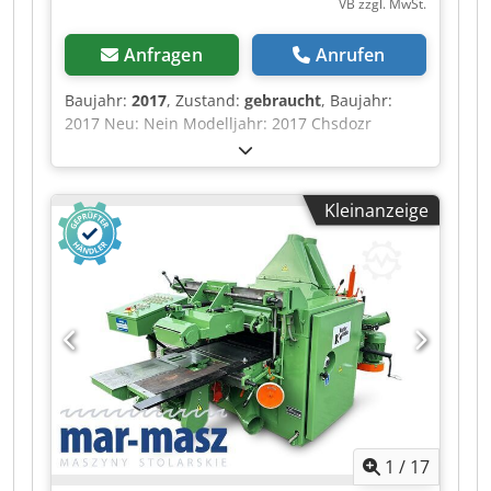
VB zzgl. MwSt.
Batterie-Baujahr: 2017 Batterie-Kapazität (Ah):
775 Batterie-Spannung (V): 48 Zubehör:
Anfragen
Anrufen
Hubhöhenanzeige. Blauesicherheitslampe
hinten. Lastschutzgitter. Seitenschieber
Baujahr:
2017
, Zustand:
gebraucht
, Baujahr:
Mittelstellung Knopf. Bemerkung: Vollfreihub.
2017 Neu: Nein Modelljahr: 2017 Chsdozr
Ixpopfx Altoa Farbe: Weiß Teil geeignet für: DAF
Typennummer: 0G146736 Seriennummer:
0G146736
Kleinanzeige
1
/
17