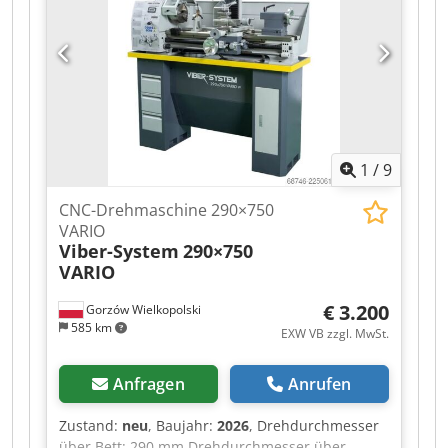
1
/
9
CNC-Drehmaschine 290×750
VARIO
Viber-System
290×750
VARIO
€ 3.200
Gorzów Wielkopolski
585 km
EXW VB zzgl. MwSt.
Anfragen
Anrufen
Zustand:
neu
, Baujahr:
2026
, Drehdurchmesser
über Bett: 290 mm Drehdurchmesser über