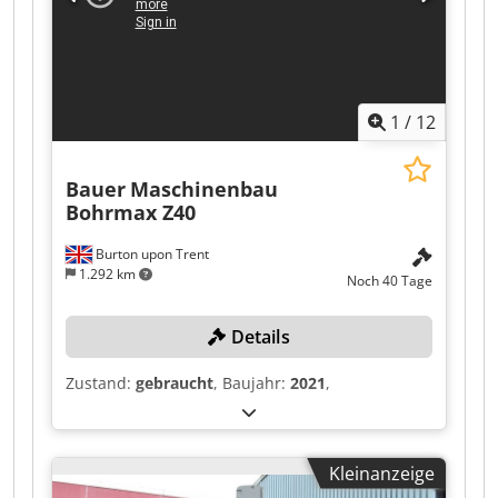
1
/
12
Bauer
Maschinenbau
Bohrmax Z40
Burton upon Trent
1.292 km
Noch 40 Tage
Details
Zustand:
gebraucht
, Baujahr:
2021
,
Kleinanzeige