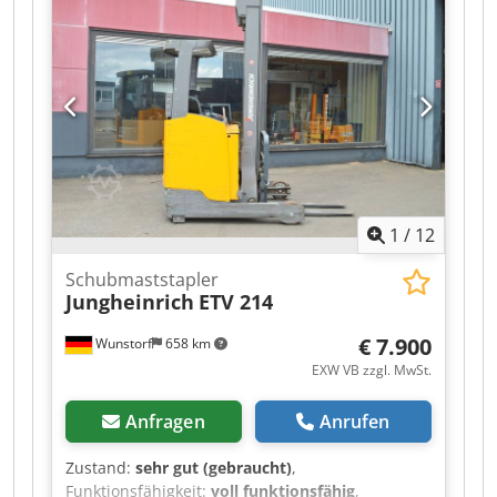
1
/
12
Schubmaststapler
Jungheinrich
ETV 214
€ 7.900
Wunstorf
658 km
EXW VB zzgl. MwSt.
Anfragen
Anrufen
Zustand:
sehr gut (gebraucht)
,
Funktionsfähigkeit:
voll funktionsfähig
,