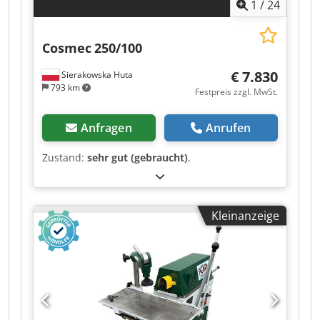
1
/
24
Cosmec
250/100
€ 7.830
Sierakowska Huta
793 km
Festpreis zzgl. MwSt.
Anfragen
Anrufen
Zustand:
sehr gut (gebraucht)
,
Kleinanzeige