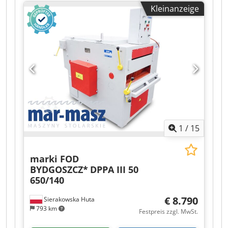
Kleinanzeige
1
/
15
marki FOD
BYDGOSZCZ*
DPPA III 50
650/140
€ 8.790
Sierakowska Huta
793 km
Festpreis zzgl. MwSt.