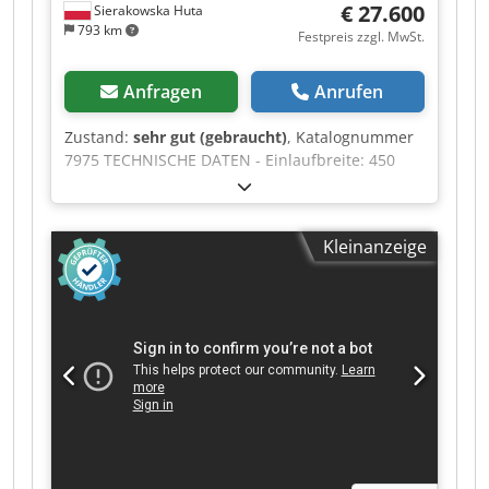
€ 27.600
Sierakowska Huta
793 km
Festpreis zzgl. MwSt.
Anfragen
Anrufen
Zustand:
sehr gut (gebraucht)
, Katalognummer
7975 TECHNISCHE DATEN - Einlaufbreite: 450
mm - Einlaufhöhe: 250 mm - Walzenbreite: 530
mm - Messerlänge: 530 mm - Anzahl der Messer:
2 Stück - Siebmaße: 50x50 mm - 2 untere
Kleinanzeige
angetriebene Zahnwalzen - Motor untere Walzen
ca. 2,2 kW - Obere angetriebene Zahnwalze -
Motor obere Walze ca. 2,2 kW - Förderband -
Förderbandlänge: 6500 mm - Förderbandbreite:
400 mm - Hauptmotor: 37 kW -
Förderbandmotor: 0,37 kW - Autorevers (mit
Einstellmöglichkeit) - Gesamtmaße der Maschine
(L/B/H): 2400x1300x1100 mm - Gesamtmaße des
Förderbands (L/B/H): 6600x610x550 mm -
Gewicht ca. 2500 kg – Deutsche Produktion –
Autorevers (mit regulierbarer Einstellung) –