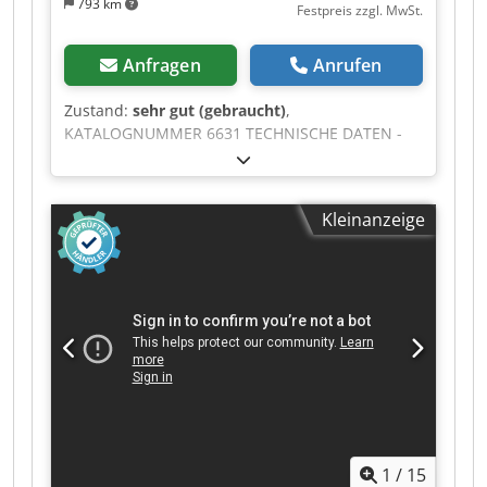
793 km
Festpreis zzgl. MwSt.
operators – easily accessible on our platform.
Anfragen
Anrufen
Zustand:
sehr gut (gebraucht)
,
KATALOGNUMMER 6631 TECHNISCHE DATEN -
Einfülltrichteröffnung: 285x305 mm - Motor: 7,35
kW - Anzahl der Messer: 3 Stück + 2
Gegenmesser - Messerabmessung: 300x75 mm -
Kleinanzeige
Siebe (2 Typen): 10 mm, 8 mm -
Absaugstutzendurchmesser: 100 mm -
Abmessungen (L/B/H): 1070x900x1980 mm -
Gewicht: 613 kg VORTEILE – Schwedische
Produktion – Zusätzliches Sieb – Sehr guter
Zustand – Gebrauchter Holzhäcksler Nettopreis:
22.900 PLN Nettopreis: 5.450 EUR Codpfx Ajzr
Iukjlteha Nettopreis berechnet zum Kurs 4,2
PLN/EUR (bei größeren Kursschwankungen kann
sich der Preis ändern)
1
/
15