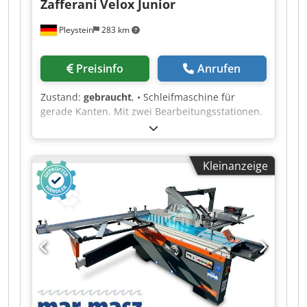
Zafferani
Velox Junior
Pleystein
283 km
Preisinfo
Anrufen
Zustand:
gebraucht
, • Schleifmaschine für
gerade Kanten. Mit zwei Bearbeitungsstationen.
Je nach gewählter Diamantscheibe, wird das
gewünschte Profil erstellt und poliert. Sämtliche
Einstellungen erfolgen einfach und bequem von
Kleinanzeige
der Vorderseite (Ringscheibe, Abtrag,
Anstellwinkel). • Serien Nummer: 84082 Csdpjzr
Iyaofx Altoha • Breite – 0,90 m • Einlauf – 1,40 m,
Auslauf – 1,40 m • Maschine – 1,33 m • Höhe –
2,05 m • Gesamt – 4,13 m • Gewicht 1050 kg •
Preis Auf Anfrage