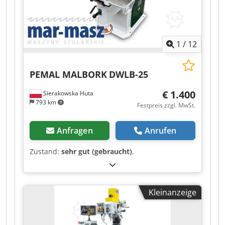
1
/
12
PEMAL MALBORK
DWLB-25
€ 1.400
Sierakowska Huta
793 km
Festpreis zzgl. MwSt.
Anfragen
Anrufen
Zustand:
sehr gut (gebraucht)
,
Kleinanzeige