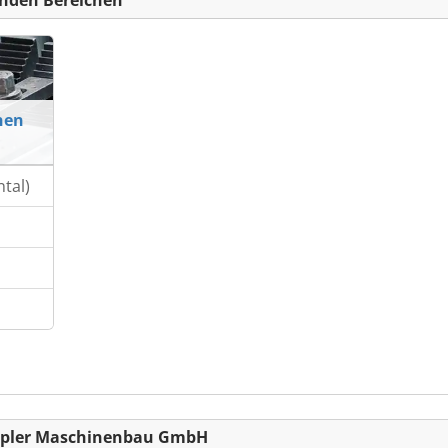
nden Bereichen
nen
tal)
eppler Maschinenbau GmbH