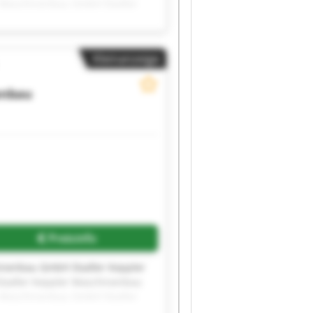
 Maschinenbau GmbH Stadler
 GmbH Stadler Keppler
tadler Keppler Maschinenbau
r Maschinenbau GmbH
Kleinanzeige
enbau
Preisinfo
inenbau GmbH Stadler Keppler
tadler Keppler Maschinenbau
 Maschinenbau GmbH Stadler
 GmbH Stadler Keppler