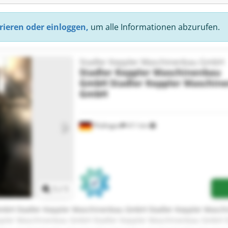
rieren oder einloggen,
um alle Informationen abzurufen.
Stadler Keppler Maschinenbau GmbH
Stadler Keppler Maschinenbau
GmbH
Stadler Keppler Maschin
GmbH
Pfullingen
411 km
Mehr Bilder anfragen
1
/
1
GmbH Stadler Keppler Maschinenbau GmbH Stadler Keppler Masch
pler Maschinenbau GmbH Stadler Keppler Maschinenbau GmbH S