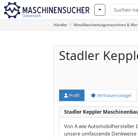
Österreich
Händler
Metallbearbeitungsmaschinen & We
Stadler Kep
Profil
Vertrauenssiegel
Stadler Keppler Maschinenba
Von A wie Automobilhersteller b
unsere umfassende Denkweise s