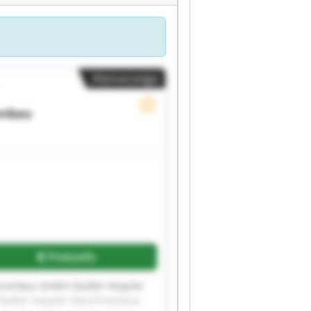
Kleinanzeige
enbau
Preisinfo
inenbau GmbH Stadler Keppler
tadler Keppler Maschinenbau