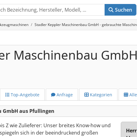
Suchen
rkzeugmaschinen
Stadler Keppler Maschinenbau GmbH - gebrauchte Maschine
pler Maschinenbau Gmb
Top-Angebote
Anfrage
Kategorien
All
u GmbH aus Pfullingen
is Z wie Zulieferer: Unser breites Know-how und
Herr
piegeln sich in der beeindruckend großen