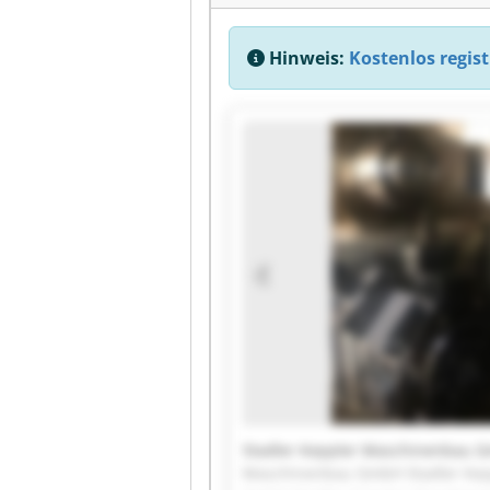
Hinweis:
Kostenlos regist
Stadler Keppler Maschinenbau 
Maschinenbau GmbH Stadler Kep