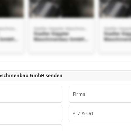
Stadler Keppler Maschinenbau GmbH
Stadler Keppler Maschinenbau GmbH
Stadler Keppler
Stadler Kep
 GmbH
Maschinenbau GmbH
Maschinen
Stadler Keppler
Stadler Kep
 GmbH
Maschinenbau GmbH
Maschinen
einanzeige
 Maschinenbau GmbH senden
Firma
PLZ & Ort
Stadler Keppler Maschinenbau GmbH
 GmbH