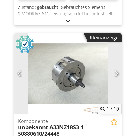
Zustand:
gebraucht
, Gebrauchtes Siemens
SIMODRIVE 611 Leistungsmodul für industrielle
CNC- und Servoachsen. Hersteller: Siemens
Serie: SIMODRIVE 611 Produkttyp:
Leistungsmodul Modell: 6SN1123-1AB00-0AA1
Kleinanzeige
Einsatzbereich: CNC-Antriebstechnik Bauform:
Einschubtechnik Montageart:
Schaltschrankmontage Kühlung: Luftkühlung
Djdpfxozr T Dqj Afrokr Zustand: Gebraucht
1
/
10
Komponente
unbekannt
A33NZ18S3 1
50880610/24448