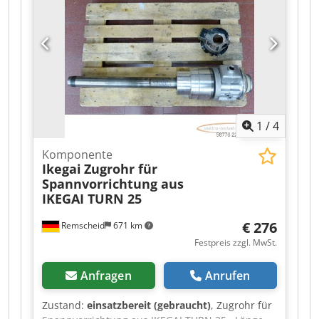
separately! Dodpfx Ajzr Ddbefrekr
1
/
4
Komponente
Ikegai
Zugrohr für
Spannvorrichtung aus
IKEGAI TURN 25
€ 276
Remscheid
671 km
Festpreis zzgl. MwSt.
Anfragen
Anrufen
Zustand:
einsatzbereit (gebraucht)
, Zugrohr für