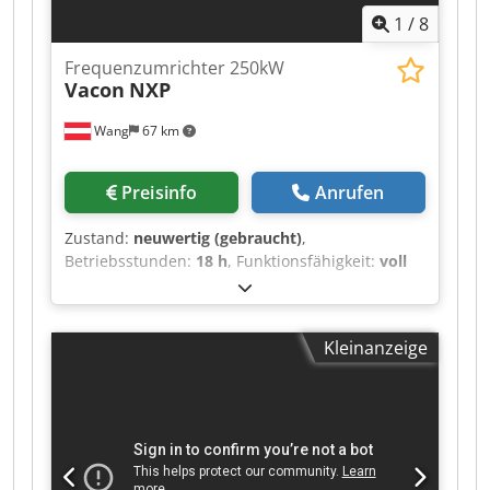
1
/
8
Frequenzumrichter 250kW
Vacon
NXP
Wang
67 km
Preisinfo
Anrufen
Zustand:
neuwertig (gebraucht)
,
Betriebsstunden:
18 h
, Funktionsfähigkeit:
voll
funktionsfähig
, Eingangsspannung:
400 V
,
Eingangsstrom:
520 A
, Art des Eingangsstroms:
Wechselstrom (AC)
, Eingangsfrequenz:
50 Hz
,
Kleinanzeige
Schutzart (IP-Code):
IP00
, Jahr der letzten
Überholung:
2026
, Dauerleistung:
250 kW
(339,91 PS)
, Ausstattung:
Typenschild
vorhanden
, Genaue Typenbezeichnung: VACON
NXP05205A0N1SSAA1A200000 Ausgangsleistung
und Ausgangsstrom: 250kW | 520A