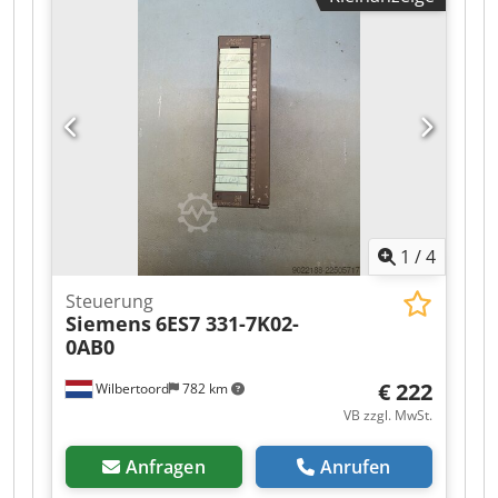
1
/
4
Steuerung
Siemens
6ES7 331-7K02-
0AB0
€ 222
Wilbertoord
782 km
VB zzgl. MwSt.
Anfragen
Anrufen