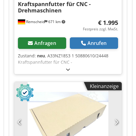
Kraftspannfutter für CNC -
Drehmaschinen
€ 1.995
Remscheid
671 km
Festpreis zzgl. MwSt.
Anfragen
Anrufen
Zustand:
neu
, A33NZ18S3 1 50880610/24448
Kraftspannfutter für CNC -
Drehmaschinen,ungebraucht, guter
Erhaltungszustand, 100% funktionsfähig,
Lieferumfang gem. Fotos Dksdpfszr Tc Hsx Afror
Kleinanzeige