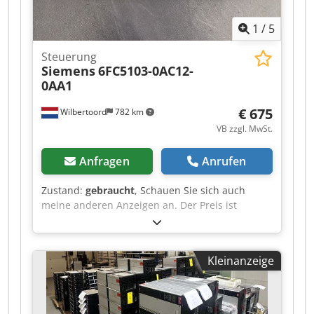
1
/
5
Steuerung
Siemens
6FC5103-0AC12-
0AA1
€ 675
Wilbertoord
782 km
VB zzgl. MwSt.
Anfragen
Anrufen
Zustand:
gebraucht
, Schauen Sie sich auch
meine anderen Anzeigen an. Der Preis ist
verhandelbar. Dsdpfjztcadox Afrokr
Kleinanzeige