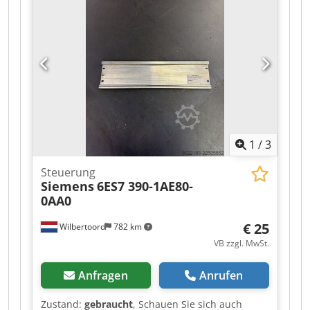
1
/
3
Steuerung
Siemens
6ES7 390-1AE80-
0AA0
€ 25
Wilbertoord
782 km
VB zzgl. MwSt.
Anfragen
Anrufen
Zustand:
gebraucht
, Schauen Sie sich auch