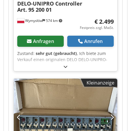
DELO-UNIPRO Controller
Art. 95 200 01
€ 2.499
Wymysłów
574 km
Festpreis zzgl. MwSt.
Anfragen
Anrufen
Zustand:
sehr gut (gebraucht)
, Ich biete zum
Verkauf einen originalen DELO DELO-UNIPRO-
Controller an, der für industrielle Dosier- und
Klebstoffhärtesysteme bestimmt ist. Das Gerät
ist voll funktionsfähig – es startet korrekt, das
Kleinanzeige
Display funktioniert und das Menü ist
übersichtlich und voll funktionsfähig (siehe
Fotos). Der optische Zustand ist sehr gut, mit
leichten Gebrauchsspuren. Technische Daten: •
Hersteller: DELO • Modell: DELO-UNIPRO •
Katalognummer: 95 200 01 • Seriennummer:
1501 UNI 648 Dksdpfx Afjzrv Hzjrjr •
Stromversorgung: 100–240 V AC • Frequenz: 50–