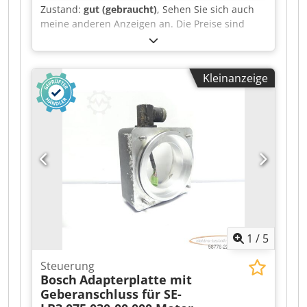
Zustand:
gut (gebraucht)
, Sehen Sie sich auch
meine anderen Anzeigen an. Die Preise sind
verhandelbar. Dkodpfx Afozr Iizsrsr
Kleinanzeige
1
/
5
Steuerung
Bosch
Adapterplatte mit
Geberanschluss für SE-