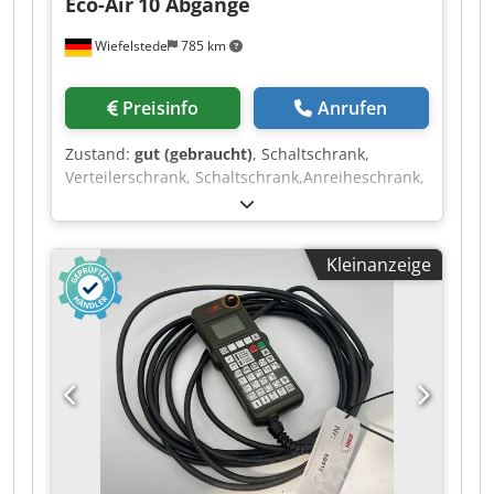
Eco-Air
10 Abgänge
Wiefelstede
785 km
Preisinfo
Anrufen
Zustand:
gut (gebraucht)
, Schaltschrank,
Verteilerschrank, Schaltschrank,Anreiheschrank,
Serverschrank, Elektroschrank -Hersteller:
Ecoair, Schaltschrank Prüffeld auf fahrbarem
Untergestell -Typ: 10 Abgänge -Schaltleistung:
Kleinanzeige
Abgang 1-5 max. 11 kVA / Abgang 6-10 max. 7
kVA -Austattung: siehe Fotos Dkodpfx Afjzrufvjrsr
-Abmessungen: 2075/1000/H2150 mm -Gewicht:
373 kg