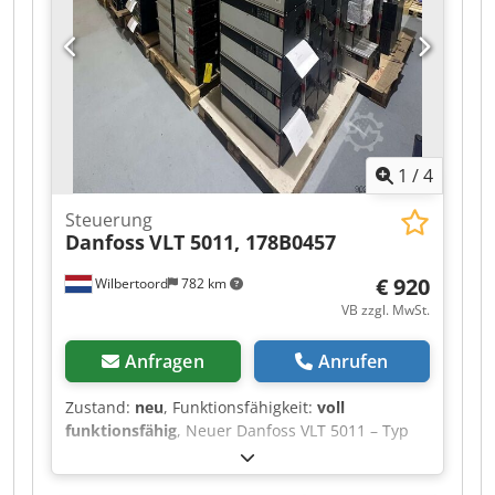
1
/
4
Steuerung
Danfoss
VLT 5011, 178B0457
€ 920
Wilbertoord
782 km
VB zzgl. MwSt.
Anfragen
Anrufen
Zustand:
neu
, Funktionsfähigkeit:
voll
funktionsfähig
, Neuer Danfoss VLT 5011 – Typ
VLT 178B0457 1 Stück auf Lager Dodpfxsztb Iae
Afrekr Wir haben eine große Auswahl an