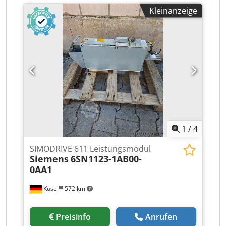
Danfoss-Frequenzumrichtern verfügbar,
Kleinanzeige
darunter auch dieses Modell: VLT 5011
178B0457. Zu dieser Anzeige haben wir eine
Übersicht mit Fotos hinzugefügt. Darüber hinaus
ist es auch möglich, zusätzliche Fotos eines
bestimmten Bauteils anzufordern. Senden Sie
uns dazu einfach eine Nachricht. Zusätzlich
wurde eine PDF-Datei mit einer Übersicht aller
Danfoss-Bauteile, die wir derzeit auf Lager
haben, beigefügt. Haben Sie Fragen oder suchen
Sie ein bestimmtes Danfoss-Bauteil? Dann
nehmen Sie gerne Kontakt mit uns auf. Wir
1
/
4
helfen Ihnen gerne weiter.
SIMODRIVE 611 Leistungsmodul
Siemens
6SN1123-1AB00-
0AA1
Kusel
572 km
Preisinfo
Anrufen