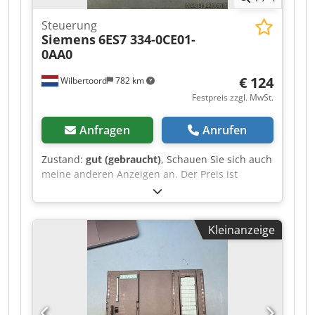
Steuerung
Siemens
6ES7 334-0CE01-
0AA0
€ 124
Wilbertoord
782 km
Festpreis zzgl. MwSt.
Anfragen
Anrufen
Zustand:
gut (gebraucht)
, Schauen Sie sich auch
meine anderen Anzeigen an. Der Preis ist
verhandelbar. Dkodpfxjzr Il Ne Afrjr
Kleinanzeige