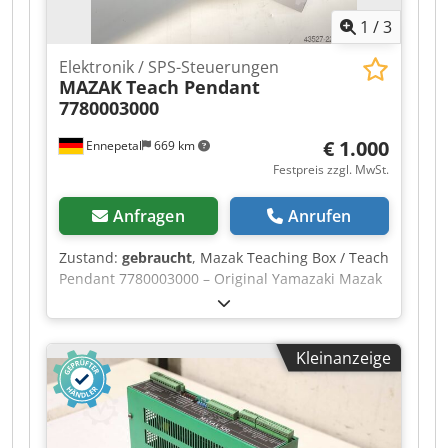
1
/
3
Elektronik / SPS-Steuerungen
MAZAK
Teach Pendant
7780003000
€ 1.000
Ennepetal
669 km
Festpreis zzgl. MwSt.
Anfragen
Anrufen
Zustand:
gebraucht
, Mazak Teaching Box / Teach
Pendant 7780003000 – Original Yamazaki Mazak
Zum Verkauf steht eine originale Mazak
Teaching Box / Teach Pendant mit der
Teilenummer 7780003000 (B-02) von Yamazaki
Kleinanzeige
Mazak Corporation. Das Handbediengerät
befindet sich in voll funktionsfähigem Zustand
und arbeitet einwandfrei. Optisch weist es
lediglich die üblichen alters- und
gebrauchsbedingten Gebrauchsspuren auf