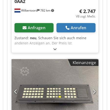
0AA2
€ 2.747
Wilbertoord
782 km
VB zzgl. MwSt.
Anfragen
Anrufen
Zustand:
neu
, Schauen Sie sich auch meine
anderen Anzeigen an. Der Preis ist
verhandelbar. Dedpfsztcdiex Afrekr
Kleinanzeige