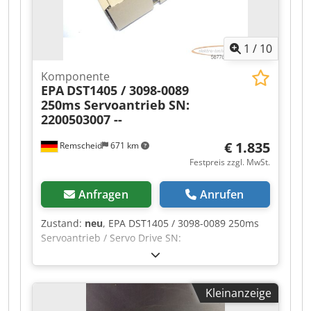
1
/
10
Komponente
EPA
DST1405 / 3098-0089
250ms Servoantrieb SN:
2200503007 --
€ 1.835
Remscheid
671 km
Festpreis zzgl. MwSt.
Anfragen
Anrufen
Zustand:
neu
, EPA DST1405 / 3098-0089 250ms
Servoantrieb / Servo Drive SN:
2200503007,ungebraucht in geöffneter
Originalverpackung, 100% funktionsfähig,
Lieferumfang gem. Fotos Dksdpfx Ajzr Tc Tofror
Kleinanzeige