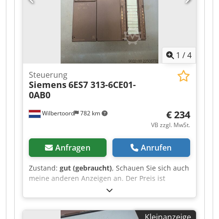
1
/
4
Steuerung
Siemens
6ES7 313-6CE01-
0AB0
€ 234
Wilbertoord
782 km
VB zzgl. MwSt.
Anfragen
Anrufen
Zustand:
gut (gebraucht)
, Schauen Sie sich auch
meine anderen Anzeigen an. Der Preis ist
verhandelbar. Dkedpfxjzr Ilpj Afror
Kleinanzeige