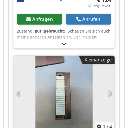
VB zzgl. MwSt.
Anfragen
Anrufen
Zustand:
gut (gebraucht)
, Schauen Sie sich auch
meine anderen Anzeigen an. Der Preis ist
verhandelbar. Dkjdpfx Aozr Immefrsr
Kleinanzeige
1
/
4