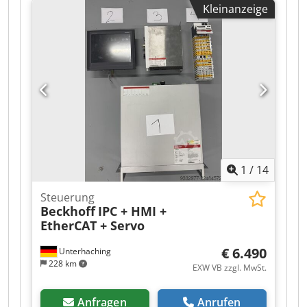
Kleinanzeige
Dkodpfx Afozrlixsrsr -Typ: MAXAX 100/3000 -
Input: 1,5 kVA -Output: 1 kW -Anzahl: 2x Servo
Drive vorhanden -Preis: pro Stück -Abmessung:
275/110/H235 mm -Gewicht: 2,8 kg/St.
1
/
14
Steuerung
Beckhoff
IPC + HMI +
EtherCAT + Servo
€ 6.490
Unterhaching
228 km
EXW VB zzgl. MwSt.
Anfragen
Anrufen