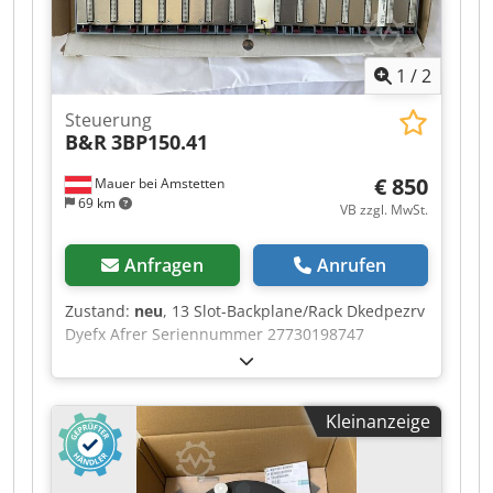
60 Hz • Leistungsaufnahme: 40 W •
Schnittstellen: RS232, CAN, USB, Ethernet,
Input/Output, Fußschalter und 4 Kanäle (CH1–
1
/
2
CH4) Im Lieferumfang enthalten: • DELO DELO-
UNIPRO-Controller Es wird genau der Artikel
Steuerung
verkauft, der auf den Fotos dargestellt ist.
B&R
3BP150.41
€ 850
Mauer bei Amstetten
69 km
VB zzgl. MwSt.
Anfragen
Anrufen
Zustand:
neu
, 13 Slot-Backplane/Rack Dkedpezrv
Dyefx Afrer Seriennummer 27730198747
Kleinanzeige