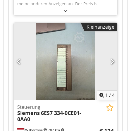
meine anderen Anzeigen an. Der Preis ist
verhandelbar. Dkodozr In Repfx Afrer
Kleinanzeige
1
/
4
Steuerung
Siemens
6ES7 334-0CE01-
0AA0
€ 124
Wilbertoord
782 km