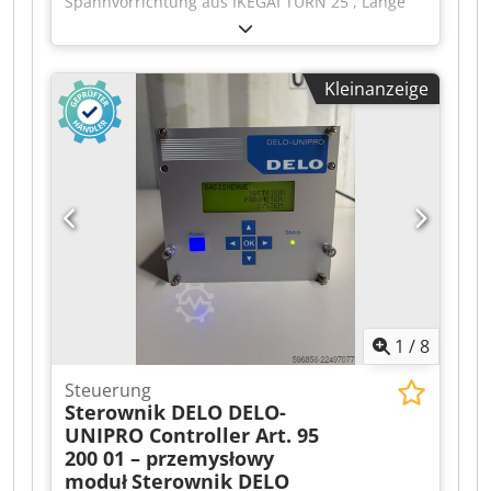
Spannvorrichtung aus IKEGAI TURN 25 , Länge
Rohr: 730 mm, Ø 75 mm, hydraulisch betätigt,
gebraucht, normale Gebrauchsspuren, 100%
funktionsfähig ACHTUNG: Kosten für Verpackung
Kleinanzeige
und Versand bitte separat anfragen!
ATTENTION: Please inquire for charges for
packing and transport separately! Dkodpfxszr
Ddhs Afror
1
/
8
Steuerung
Sterownik DELO DELO-
UNIPRO Controller Art. 95
200 01 – przemysłowy
moduł
Sterownik DELO