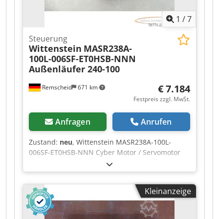
1
/
7
Steuerung
Wittenstein
MASR238A-
100L-006SF-ET0HSB-NNN
Außenläufer 240-100
€ 7.184
Remscheid
671 km
Festpreis zzgl. MwSt.
Anfragen
Anrufen
Zustand:
neu
, Wittenstein MASR238A-100L-
006SF-ET0HSB-NNN Cyber Motor / Servomotor
Außenläufer 240-100 SN: 2426819 -
,ungebraucht, guter Erhaltungszustand, 100%
funktionsfähig, Lieferumfang gem. Fotos,
Kleinanzeige
ACHTUNG: Kosten für Verpackung und Versand
bitte separat anfragen! ATTENTION: Please
enquire for charges for packing and transport