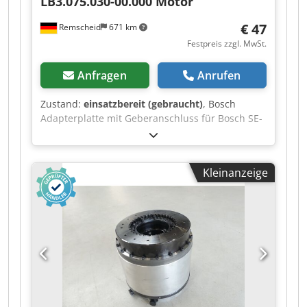
LB3.075.030-00.000 Motor
€ 47
Remscheid
671 km
Festpreis zzgl. MwSt.
Anfragen
Anrufen
Zustand:
einsatzbereit (gebraucht)
, Bosch
Adapterplatte mit Geberanschluss für Bosch SE-
LB3.075.030-00.000 / Drehgeber ERN 221.2133-
1000 Motor,gebraucht, guter Erhaltungszustand,
100% funktionsfähig, Lieferumfang gem. Fotos
Kleinanzeige
Dkedpfx Ajzr Dc Dsfror