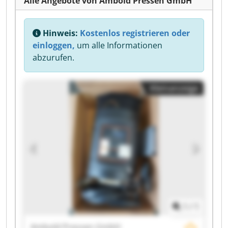
Alle Angebote von Ambold Pressen GmbH
Hinweis:
Kostenlos registrieren oder
einloggen,
um alle Informationen
abzurufen.
Kleinanzeige
1
/
1
Ambold Pressen GmbH