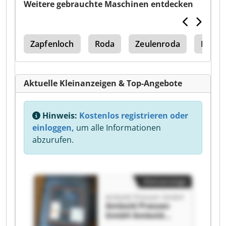
Weitere gebrauchte Maschinen entdecken
Pye
Zapfenloch
Roda
Zeulenroda
Einstä
Aktuelle Kleinanzeigen & Top-Angebote
Hinweis:
Kostenlos registrieren oder
einloggen,
um alle Informationen
abzurufen.
Kleinanzeige
Ambold Pressen GmbH
Ambold Pressen
GmbH Ambold
Pressen GmbH