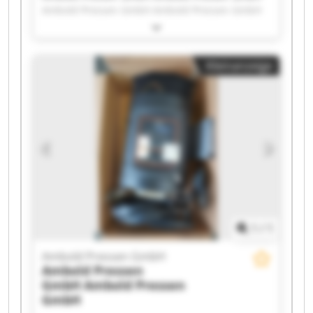
Ambold Pressen GmbH Ambold Pressen GmbH
Ambold Pressen GmbH Ambold Pressen GmbH
Ambold Pressen GmbH Ambold Pressen GmbH
Ambold Pressen GmbH Ambold Pressen GmbH
Kleinanzeige
Ambold Pressen GmbH Ambold Pressen GmbH
Ambold Pressen GmbH Ambold Pressen GmbH
Ambold Pressen GmbH Ambold Pressen GmbH
Ambold Pressen GmbH Ambold Pressen GmbH
Ambold Pressen GmbH Ambold Pressen GmbH
1
/
1
Ambold Pressen GmbH
Ambold Pressen
GmbH
Ambold Pressen
GmbH