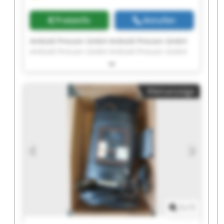
Preisinfo
Anrufen
Ambold Pressen GmbH Ambold Pressen GmbH
Ambold Pressen GmbH Ambold Pressen GmbH
Ambold Pressen GmbH Ambold Pressen GmbH
Ambold Pressen GmbH Ambold Pressen GmbH
Ambold Pressen GmbH Ambold Pressen GmbH
Kleinanzeige
Ambold Pressen GmbH Ambold Pressen GmbH
Ambold Pressen GmbH Ambold Pressen GmbH
Ambold Pressen GmbH Ambold Pressen GmbH
Ambold Pressen GmbH Ambold Pressen GmbH
Ambold Pressen GmbH Ambold Pressen GmbH
1
/
1