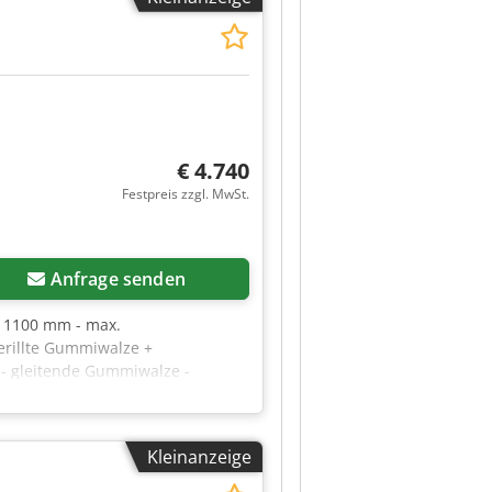
g Verfügbarkeit ca. September
€ 4.740
Festpreis zzgl. MwSt.
Anfrage senden
 1100 mm - max.
erillte Gummiwalze +
 - gleitende Gummiwalze -
Anhebemechanismus für das
esser des Absaugstutzens 190
 – Schleifmaschine mit 1
Kleinanzeige
schine, sehr guter Zustand
nnen sich aufgrund stärkerer