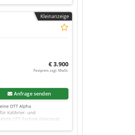
schubgeschwindigkeiten: 0,3 kW Mit
H: 1840 x 1650 x 2000 mm
Kleinanzeige
ifdicken-Potentiometer –
00 PLN Nettopreis: 11.640 EUR (je
€ 3.900
Festpreis zzgl. MwSt.
Anfrage senden
 eine OTT Alpha
ür Kalibrier- und
ewährte OTT-Technik überzeugt
itbandschleifmaschine Kalibrier-
 Arbeitsbreite max.