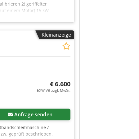
ibrieren 2) geriffelter
auf einem Motor) 15 kW -
etallwalzen - Förderband - 2
steuerung - elektrische
ten von Vorschubgeschwindigkeiten
Kleinanzeige
0x1950 mm - Gewicht 1160 kg
chte Schleifmaschine, idealer
Preise können sich aufgrund
€ 6.600
EXW VB zzgl. MwSt.
Anfrage senden
tbandschleifmaschine /
bzw. geprüft beschrieben.