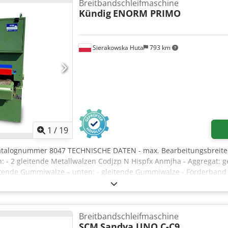
 mit Fenster - Maße ca. 1460 x 1550 x 2020 mm - Gewicht ca. 180 k
Breitbandschleifmaschine
Kündig
ENORM PRIMO
Sierakowska Huta
793 km
1
/
19
atalognummer 8047 TECHNISCHE DATEN - max. Bearbeitungsbreite
- 2 gleitende Metallwalzen Codjzp N Hispfx Anmjha - Aggregat: g
eitende Gummiwalze – unten: - gleitende Gummiwalze - Förderband
stufenlose Regelung der Vorschubgeschwindigkeit - elektrischer 
emse - Gesamtleistung 10,5 kW - Betriebsdruck 6-8 bar - Durchm
540 x 2000 mm – Gewicht 1260 kg VORTEILE – deutsche Produktion
mit einer Breite von 1100 mm – unlackiert – gebrauchte Schleifma
Breitbandschleifmaschine
: 4740 EUR, abhängig vom Wechselkurs von 4,20 EUR (Die Preise kö
SCM
Sandya UNO C-C9