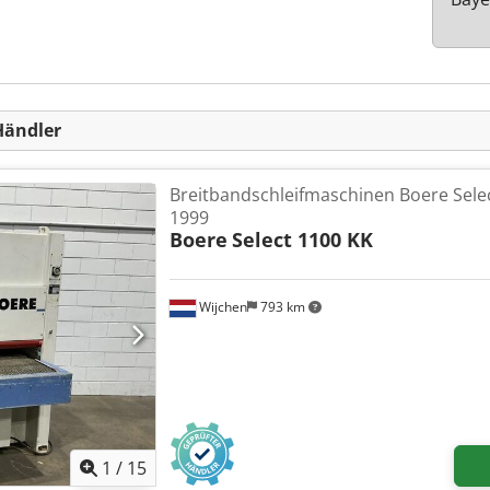
Händler
Breitbandschleifmaschinen Boere Sele
1999
Boere
Select 1100 KK
Wijchen
793 km
1
/
15