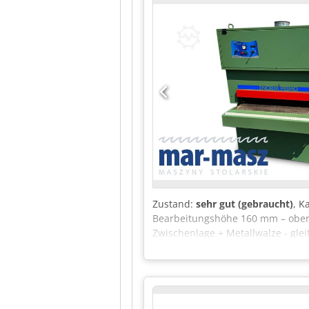
Funktionssteuerungen - Seitentür
2026 Lagerort: Niedersachsen
Zustand:
sehr gut (gebraucht)
, K
Bearbeitungshöhe 160 mm – oben: 
Zwischenlage + Metallwalze - gl
pneumatische Bandoszillation - 
Maschinenhaus - pneumatische Br
mm - Abmessungen L/B/H 1470 x 1
Aggregat und einer Zwischenlage 
Nettopreis: 19900 PLN Nettopreis