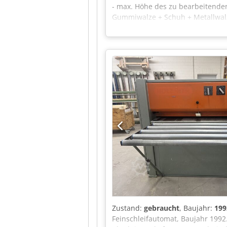
- max. Höhe des zu bearbeitenden 
Gummiwalze + Schuh + Metallwalze
Gummiwalze, gleitend - Abführwal
gleitende Gummiwalzen - pneumati
Höhenverstellung der Tischplatte
- Arbeitsdruck 6-8 bar - Durchm
Csdpfx Anszruttjmeha VORTEILE – i
Zustand Nettopreis: 72900 PLN Ne
stärkerer Wechselkursschwankun
Zustand:
gebraucht
, Baujahr:
199
Feinschleifautomat, Baujahr 1992.