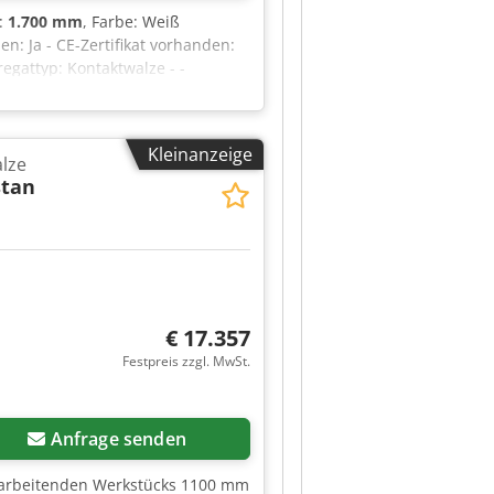
:
1.700 mm
, Farbe: Weiß
: Ja - CE-Zertifikat vorhanden:
regattyp: Kontaktwalze - -
 Walzenmaterial: Gummi - -
andlänge [mm]: 1890 - -
leistung [kW]: 18.5 - Max.
Kleinanzeige
nge [mm]: 400 - Auslauftischlänge
alze
: 63 - Transportmaße: 1700mm x
stan
te [Stk.]: 1 Finanzielle
steuer/Differenzbesteuerung:
alles aus dem Industriebereich
€ 17.357
Festpreis zzgl. MwSt.
Anfrage senden
arbeitenden Werkstücks 1100 mm