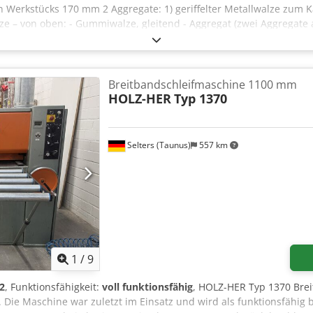
Werkstücks 170 mm 2 Aggregate: 1) geriffelter Metallwalze zum Kal
 – von oben: - Gummiwalze, gleitend - Aggregat (zwei Aggregate 
ze aus Gummi - Abblasen des Bandes – von unten: - 2 gleitende M
sche Oszillation des Bandes - Potentiometer für die Schleifdicken
 + manuell (für die Feinjustierung) - pneumatische Bremse - 2 Ar
esser des Absaugstutzens 2x140 mm - Gesamtmaße L/B/H 1830x167
Breitbandschleifmaschine 1100 mm
talienische Produktion – 2 Schleifaggregate – unlackiert – gebrau
HOLZ-HER
Typ 1370
ttopreis: 17357 EUR, abhängig vom Wechselkurs von 4,2 EUR (Die 
gen ändern)
Selters (Taunus)
557 km
1
/
9
2
, Funktionsfähigkeit:
voll funktionsfähig
, HOLZ-HER Typ 1370 Brei
 Die Maschine war zuletzt im Einsatz und wird als funktionsfähig 