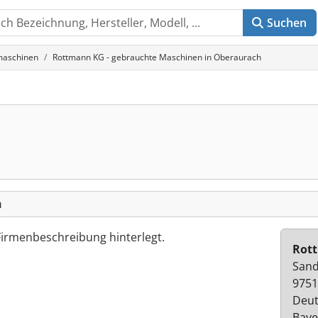
Suchen
aschinen
Rottmann KG - gebrauchte Maschinen in Oberaurach
h
Firmenbeschreibung hinterlegt.
Rot
Sand
9751
Deut
Baye