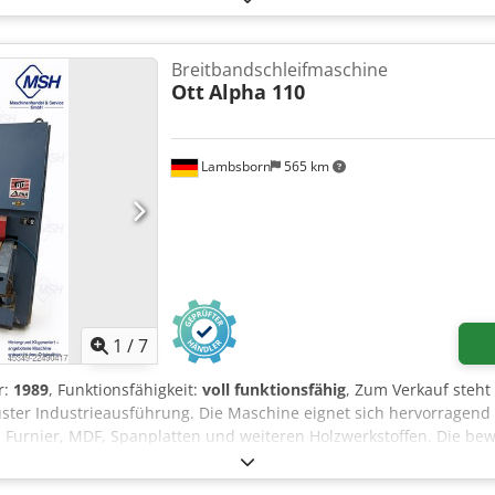
 Tischverstellung elektrisch + manuell (für Feineinstellung) 2 Vor
 6-8 bar Absaugstutzendurchmesser: 2 x 140 mm Gesamtmaße L/B/
talienische Herstellung – automatischer Schuh – 2 Aggregate – Schle
Breitbandschleifmaschine
 Gebrauchte Schleifmaschine, sehr guter Zustand Nettopreis: 48.9
Ott
Alpha 110
en sich bei größeren Kursschwankungen ändern)
Lambsborn
565 km
1
/
7
r:
1989
, Funktionsfähigkeit:
voll funktionsfähig
, Zum Verkauf steht
ster Industrieausführung. Die Maschine eignet sich hervorragend f
z, Furnier, MDF, Spanplatten und weiteren Holzwerkstoffen. Die b
uverlässige Schleifergebnisse. Hersteller: OTT Typ: Alpha 110 Bre
 Industrieausführung Maße in mm: 1860B x 1970T x 2100H 1100mm