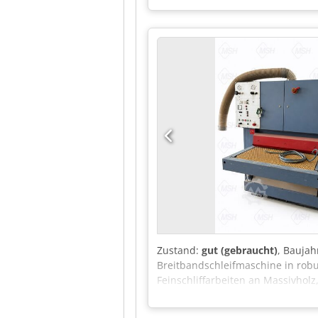
Bandoszillation mit Lichtschranke
Pneumatikbremse Betriebsdruck:
Gewicht: 1160 kg – unlackiert – i
Technische Dokumentation (DTR) –
nach Kurs 4,2 EUR) (Preise könn
Zustand:
gut (gebraucht)
, Baujah
Breitbandschleifmaschine in robu
Feinschliffarbeiten an Massivhol
durch ihre stabile Bauweise und z
und Feinschliffmaschine Robuste