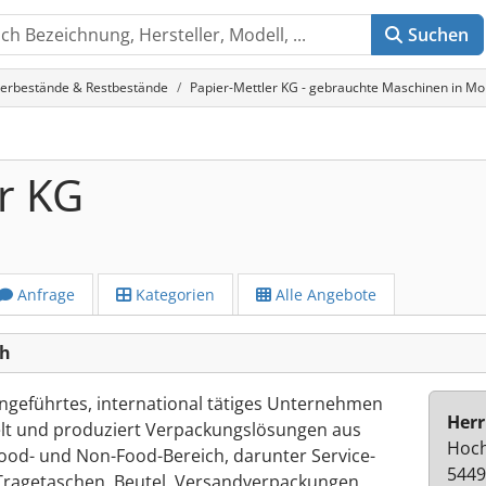
Suchen
erbestände & Restbestände
Papier-Mettler KG - gebrauchte Maschinen in M
r KG
Anfrage
Kategorien
Alle Angebote
ch
iengeführtes, international tätiges Unternehmen
Herr
kelt und produziert Verpackungslösungen aus
Hoch
Food- und Non-Food-Bereich, darunter Service-
5449
ragetaschen, Beutel, Versandverpackungen,