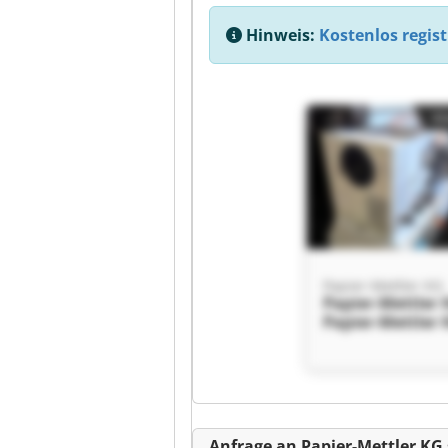
Hinweis:
Kostenlos regist
Kl
Papier-Mettler KG
Papier-Mettler
Papier-Mettler
Kl
Anfrage an Papier-Mettler KG