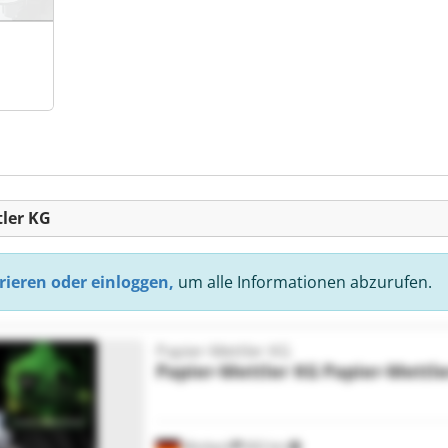
tler KG
rieren oder einloggen,
um alle Informationen abzurufen.
Papier-Mettler KG
Papier-Mettler KG
Papier-Mettle
Morbach
602 km