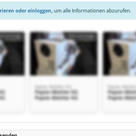
rieren oder einloggen,
um alle Informationen abzurufen.
einanzeige
Kleinanzeige
Papier-Mettler KG
Papier-Mettle
 KG
Papier-Mettler KG
Papier-Mett
 KG
Papier-Mettler KG
Papier-Mett
einanzeige
 senden