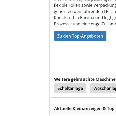
flexible Folien sowie Verpacku
gehört zu den führenden Herst
Kunststoff in Europa und legt g
Prozesse und eine enge Zusamm
Zu den Top-Angeboten
Weitere gebrauchte Maschine
telmaschine
Bigen
Schaltanlage
Waschanla
Aktuelle Kleinanzeigen & Top