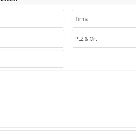
Firma
PLZ & Ort
 KG
 KG