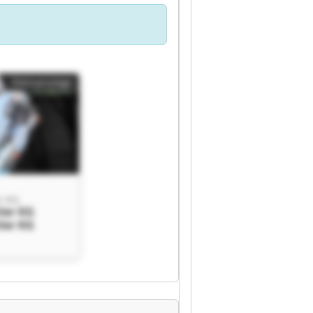
Kleinanzeige
r KG
ler KG
ler KG