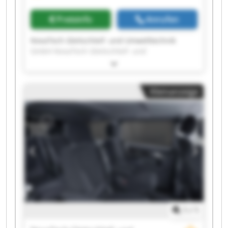
Preisinfo
Anrufen
NovaTech Gleitschleif- und Umwelttechnik
GmbH NovaTech Gleitschleif- und
Umwelttechnik GmbH NovaTech Gleitschleif-
und Umwelttechnik GmbH NovaTech
Gleitschleif- und Umwelttechnik GmbH
Kleinanzeige
NovaTech Gleitschleif- und Umwelttechnik
GmbH NovaTech Gleitschleif- und
Umwelttechnik GmbH NovaTech Gleitschleif-
und Umwelttechnik GmbH NovaTech
Gleitschleif- und Umwelttechnik GmbH
NovaTech Gleitschleif- und Umwelttechnik
GmbH NovaTech Gleitschleif- und
Umwelttechnik GmbH NovaTech Gleitschleif-
und Umwelttechnik GmbH NovaTech
Gleitschleif- und Umwelttechnik GmbH
NovaTech Gleitschleif- und Umwelttechnik
1
/
1
GmbH NovaTech Gleitschleif- und
Umwelttechnik GmbH NovaTech Gleitschleif-