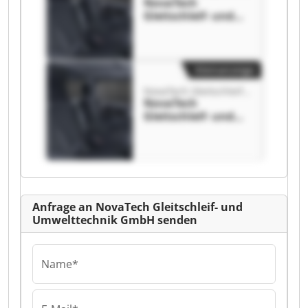
NovaTech
Gleitschleif- und
Umwelttechnik
GmbH NovaTech
Gleitschleif- und
Umwelttechnik
Kleinanzeige
GmbH
NovaTech Gleitschleif- und Umwelttechnik GmbH
NovaTech
Gleitschleif- und
Umwelttechnik
GmbH NovaTech
Gleitschleif- und
Umwelttechnik
GmbH
Anfrage an NovaTech Gleitschleif- und
Umwelttechnik GmbH senden
Name*