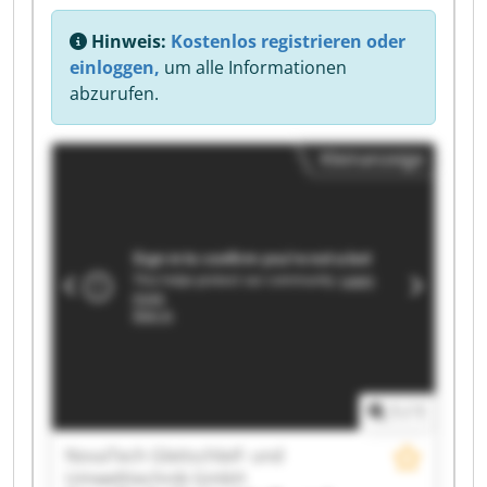
Hinweis:
Kostenlos registrieren oder
einloggen,
um alle Informationen
abzurufen.
Kleinanzeige
1
/
1
NovaTech Gleitschleif- und
Umwelttechnik GmbH