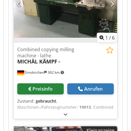
1
/
6
Combined copying milling
machine - lathe
MICHÄL KÄMPF
-
Emskirchen
362 km
Preisinfo
Anrufen
Zustand:
gebraucht
,
Maschinen-/Fahrzeugnummer:
19013
, Combined
copying milling machine - lathe MICHÄL KÄMPF
Online-Video-Inspection by Skype-Video We
would be very pleased with your visit - more
Kleinanzeige