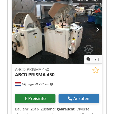
machines on Stock Crodpfx Alsh Axryobsf
Available Immediately - Can be inspect On Stock
Emskirchen / Nürnberg - Can be test
1
/
1
ABCD PRISMA 450
ABCD
PRISMA 450
Nijmegen
792 km
Preisinfo
Anrufen
Baujahr:
2016
, Zustand:
gebraucht
, Diverse