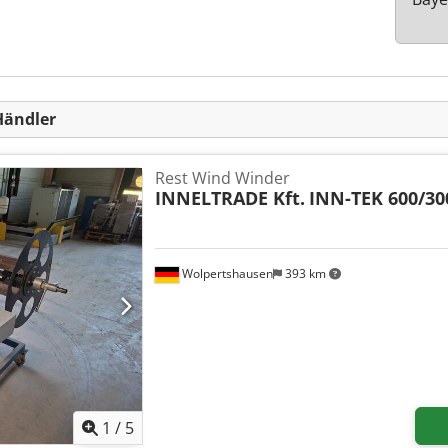
Händler
Rest Wind Winder
INNELTRADE Kft.
INN-TEK 600/30
Wolpertshausen
393 km
1
/
5