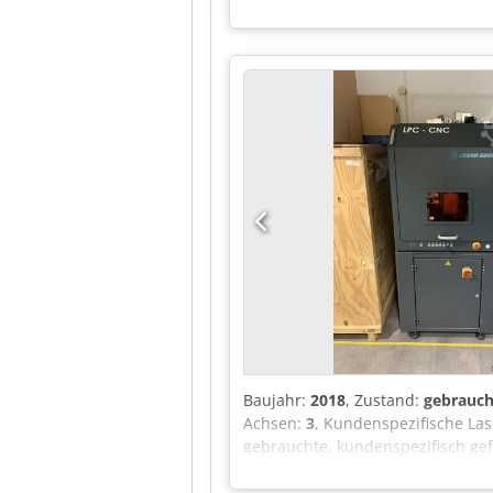
Maschinen der mittleren/höheren 
die Kartonverpackungen verwende
Baujahr:
2018
, Zustand:
gebrauch
Achsen:
3
, Kundenspezifische La
gebrauchte, kundenspezifisch gefe
Forschungs- und Entwicklungssys
Vorgabe realisiert und ausschlie