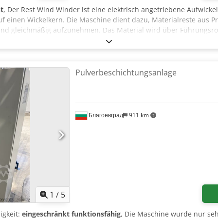
t
, Der Rest Wind Winder ist eine elektrisch angetriebene Aufwick
uf einen Wickelkern. Die Maschine dient dazu, Materialreste aus P
nd gleichmäßig aufzunehmen. Das Material wird über Führungsrol
trische Antrieb ermöglicht ein gleichmäßiges Aufwickeln mit einst
ltschrank mit Start-/Stop-Funktion, Hauptschalter, Not-Halt und Ko
6502 Thale nach Terminabsprache besichtigt werden
Pulverbeschichtungsanlage
Благоевград
911 km
1
/
5
igkeit:
eingeschränkt funktionsfähig
, Die Maschine wurde nur seh