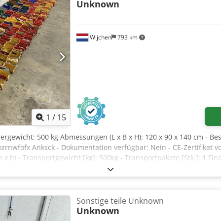
r Neigungswinkel (innen): 3,00 ° Maximaler Neigungswinkel (außen
Unknown
en haben oder mehr Informationen benötigen, schreiben Sie uns g
Wijchen
793 km
1
/
15
Leergewicht: 500 kg Abmessungen (L x B x H): 120 x 90 x 140 cm - B
rnwfofx Anksck - Dokumentation verfügbar: Nein - CE-Zertifikat 
h) - Transportgewicht [kg]: 500kg - Transportpakete [Stk.]: 1 Fin
Preis versteht sich zzgl. Mehrwertsteuer Mehrwertsteuer/Differ
erung und Inzahlungnahme jederzeit möglich für alles aus dem In
Sonstige teile Unknown
Unknown