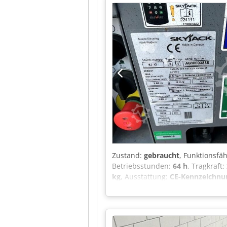
Einhaltung aller einschlägigen Si
Zustand:
gebraucht
, Funktionsfäh
Betriebsstunden:
64 h
, Tragkraft:
kg
, Ausstattung:
CE-Kennzeichnu
12 Dodpfjzrzy Hjx Ankeck Typeng
Plattformhöhe (außen): 3,66 m Ka
Windgeschwindigkeit (innen): 0,0
(außen): 1 Person Maximale Wind