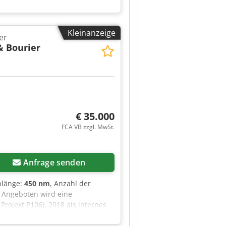
llen Industriezweigen Anwendung,
Kleinanzeige
er
& Bourier
€ 35.000
FCA VB zzgl. MwSt.
Anfrage senden
nlänge:
450 nm
, Anzahl der
8 Angeboten wird eine
rojekt P106), 2018 als internes
nfertigung nach individueller
ntiert) • 3-Achs-CNC-Aufbau