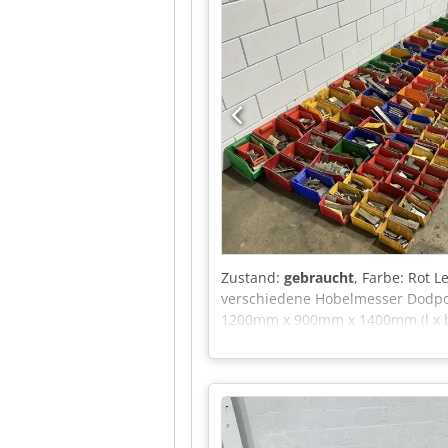
kg Systemdruck: 207 bar Maximale
Baujahr: 2022 Wenn Sie Rückfrag
uns an.
Zustand:
gebraucht
, Farbe: Rot 
verschiedene Hobelmesser Dodpoz
1200mm x 900mm x 1400mm (l x b x 
Mehrwertsteuer: Der angegebene 
abzugsfähig für Unternehmer Lief