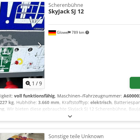
cherheits- und Betriebsvorschriften obliegen ausschließlich dem Kä
Scherenbühne
SkyJack
SJ 12
Glowe
789 km
1
/
9
igkeit:
voll funktionsfähig
, Maschinen-/Fahrzeugnummer:
A60000
227 kg
, Hubhöhe:
3.660 mm
, Kraftstofftyp:
elektrisch
, Batteriesp
ng
, Wir bieten diese gebrauchte SkyJack SJ 12 Scherenbühne, Bauj
ruppe: 3 A Seriennummer: A600003888 Maximale Plattformhöhe (in
pazität (innen): 227 kg Maximale Personenanzahl (innen): 2 Perso
0 m/s Maximale manuelle Kraft (innen): 400 N Kapazität (außen): 
geschwindigkeit (außen): 12,5 m/s Maximale manuelle Kraft (auße
Sonstige teile Unknown