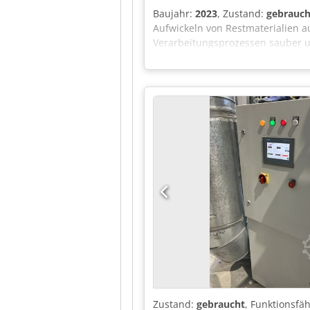
Baujahr:
2023
, Zustand:
gebrauch
Aufwickeln von Restmaterialien a
Verarbeitungsprozessen sauber u
Spannwelle aufgewickelt. Der elek
Maschine verfügt über einen Scha
Azonksck Die Maschine kann in 0
Zustand:
gebraucht
, Funktionsfäh