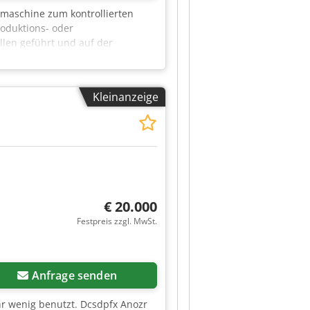
elmaschine zum kontrollierten
roduktions- oder
len geführt und auf der
ellbarer Geschwindigkeit. Die
ntrollanzeigen Dodpfx Aszr I
Kleinanzeige
€ 20.000
Festpreis zzgl. MwSt.
Anfrage senden
r wenig benutzt. Dcsdpfx Anozr