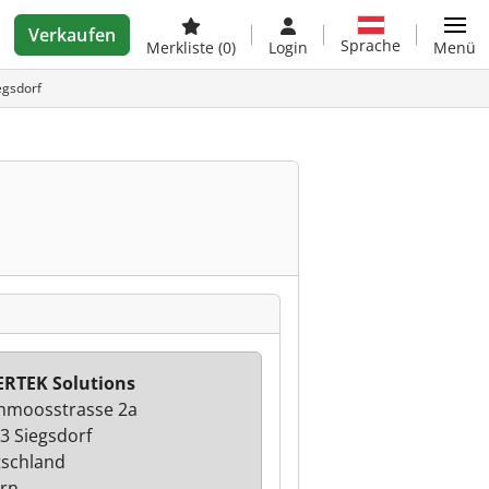
Verkaufen
Sprache
Merkliste
(0)
Login
Menü
egsdorf
RTEK Solutions
hmoosstrasse 2a
3 Siegsdorf
schland
rn