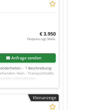
): 1,50 ° Spannung: 24 V
erne eine Nachricht oder rufen
€ 3.950
Festpreis zzgl. MwSt.
Anfrage senden
esonderheiten: - └ Beschreibung:
vorhanden: Nein - Transportmaße:
anzielle Informationen
enzbesteuerung: Mehrwertsteuer
dustriebereich Yorick Diebels
Kleinanzeige