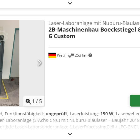
Preisklasse und findet aufgrund seines Einsatzbereichs in fast a
n. Dcodpfxszr Ixio Ankok
Laser-Laboranlage mit Nuburu-Blaulas
2B-Maschinenbau Boeckstiegel 
G
Custom
Weßling
253 km
1
/
5
t
, Funktionsfähigkeit:
ungeprüft
, Laserleistung:
150 W
, Laserwelle
ser-Laboranlage (3-Achs-CNC) mit Nuburu-Blaulaser – Baujahr 201
rtigte Laser-Laborsonderanlage („LaserProcessingCell / LPC-CNC“, P
tem für Prozesstests aufgebaut. Die Anlage wurde als OEM-Sondera
ßlich intern betrieben. Ausstattung / technische Merkmale (dokume