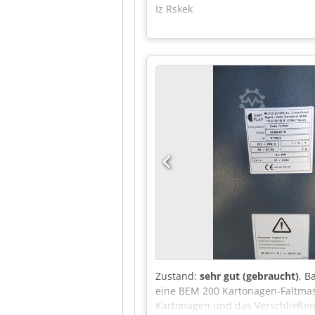
Iz Rskek
Zustand:
sehr gut (gebraucht)
, B
eine BEM 200 Kartonagen-Faltmas
Kartonagen und das Verschließen