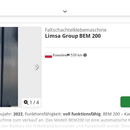
Faltschachtelklebemaschine
Limsa Group
BEM 200
Kowalew
539 km
1
/
4
aujahr:
2022
, Funktionsfähigkeit:
voll funktionsfähig
, BEM 200 – Ka
chine zum Verkauf an. Das Modell BEM200 ist eine automatische Ma
 des Bodens mit Klebeband konzipiert und hergestellt wurde. Dies