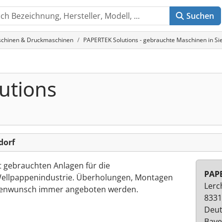
Suchen
schinen & Druckmaschinen
PAPERTEK Solutions - gebrauchte Maschinen in Si
utions
dorf
 gebrauchten Anlagen für die
PAPE
Wellpappenindustrie. Überholungen, Montagen
Lerc
denwunsch immer angeboten werden.
8331
Deut
Baye