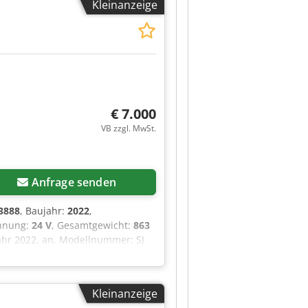
Kleinanzeige
ufer.
€ 7.000
VB zzgl. MwSt.
Anfrage senden
3888
, Baujahr:
2022
,
annung:
24 V
, Gesamtgewicht:
863
ahr 2022, an. Modellnummer: SJ
nen): 3,66 m Maximale
nen Maximale
227 kg Maximale Personenanzahl
Kleinanzeige
n): 200 N Maschinengewicht: 863