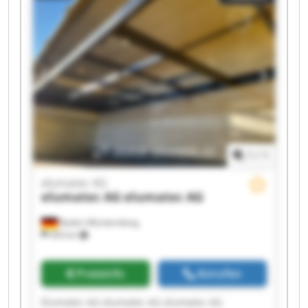
1
/
1
elumatec AG
elumatec AG
elumatec AG
Baden-Württemberg
450 km
Preisinfo
Anrufen
Elumatec AG elumatec AG elumatec AG