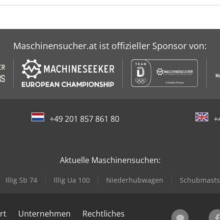
Maschinensucher.at ist offizieller Sponsor von:
+49 201 857 861 80
+
Aktuelle Maschinensuchen:
Illig Sb 74
Illig Ua 100
Niederhubwagen
Schubmasts
rt
Unternehmen
Rechtliches