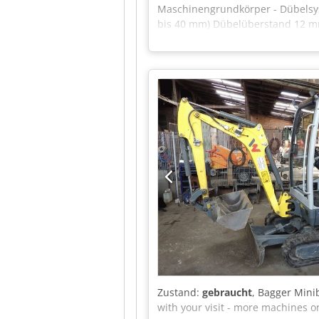
Maschinengrundkörper - Dübelsys
bis 40 mm) Dübelüberstand 12 mm 
für den Dübeltransport Dübeldur
vorgeleimte Dübel Wasserbehälter
Elektroniksteuerung mit: Haupts
Potentiometer für die Dübelzufü
Anzeige des min. Wasserstandes im
Option zur Gegenlochbearbeitung:
Einhängen/Anschließen im DübelJe
Leimangabegerät zur Gegenlochbea
Standort: Flörsheim Verfügbarkeit
Zustand:
gebraucht
, Bagger Mini
with your visit - more machines o