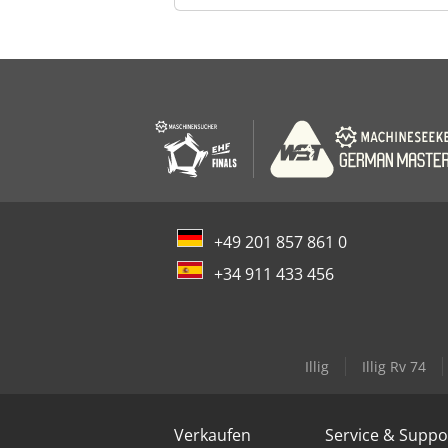
+49 201 857 861 0
+34 911 433 456
Illig
Illig Rv 74
Verkaufen
Service & Suppo