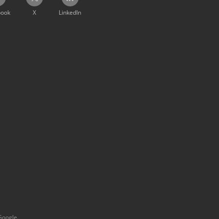
book
X
LinkedIn
Google.