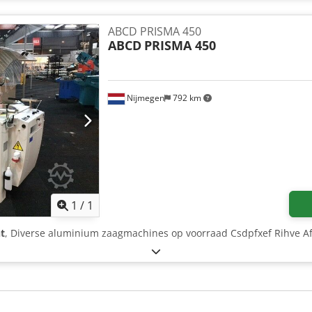
ABCD PRISMA 450
ABCD
PRISMA 450
Nijmegen
792 km
Mehr Bilder anfragen
1
/
1
t
, Diverse aluminium zaagmachines op voorraad Csdpfxef Rihve Af