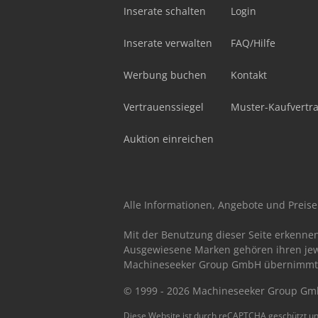
Inserate schalten
Login
Inserate verwalten
FAQ/Hilfe
Werbung buchen
Kontakt
Vertrauenssiegel
Muster-Kaufvertr
Auktion einreichen
Alle Informationen, Angebote und Preise 
Mit der Benutzung dieser Seite erkenne
Ausgewiesene Marken gehören ihren jew
Machineseeker Group GmbH übernimmt kei
© 1999 - 2026 Machineseeker Group G
Diese Website ist durch reCAPTCHA geschützt un