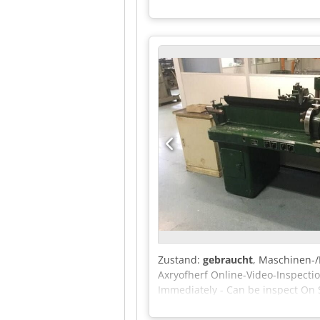
Zustand:
gebraucht
, Maschinen
Axryofherf Online-Video-Inspecti
Immediately - Can be inspect On 