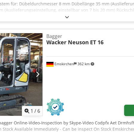
tem für: Dübeldurchmesser 8 mm Dübellänge 35 mm (Auslieferungs
(Auslieferungseinstellung, einstellbar von 7 bis 20 mm) Rückschl
chmesser- und Längenkontrolle mit Auto-DL-Selekt System - Wass
 (Edelstahlbehälter 7,5 l) Geschlossenes Wassersytem mit 6 bar W
chalter Ein / Aus Programmwahlschalter Wasser / Wasser+Einschie
hrung über Schwingförderer Potentiometer für die Wasser-Einsprit
Bagger
 Wasserbehälter - Fahrwerk - Druckluft: 6 bar / Elektrik: 230V, 1
Wacker Neuson
ET 16
 1 Stück HoKuTech | DübelJet mit Ausbausatz für LeimJet inkl. de
t inkl. höhenverstellbarer Aufhängung für Leimschlauch/ inklusiv
rbeitung Viskosität für PVAc-Leime bis 75.000 mPas Inkl. Dübeld
Emskirchen
362 km
: Sofort
1
/
6
bagger Online-Video-Inspection by Skype-Video Codpfx Aet Drmhsf
n Stock Available Immediately - Can be inspect On Stock Emskirche