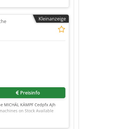
Kleinanzeige
the
Preisinfo
the MICHÄL KÄMPF Cedpfx Ajh
 machines on Stock Available