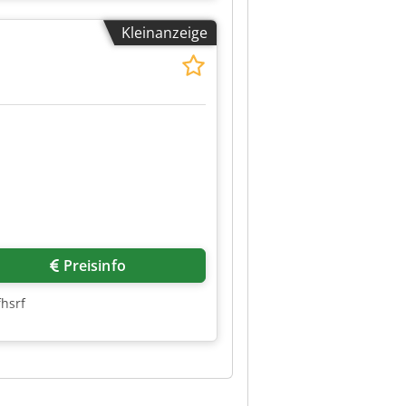
Kleinanzeige
Preisinfo
hsrf