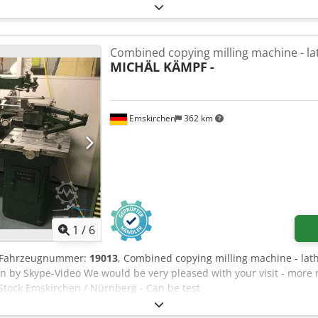
Combined copying milling machine - la
MICHÄL KÄMPF
-
Emskirchen
362 km
1
/
6
-/Fahrzeugnummer:
19013
, Combined copying milling machine - la
on by Skype-Video We would be very pleased with your visit - more
Stock Emskirchen / Nürnberg - Can be test