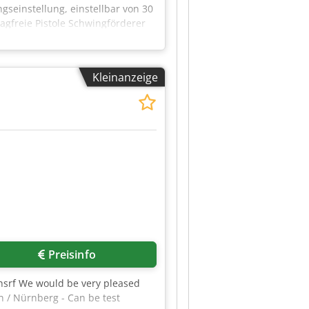
einstellung, einstellbar von 30
agfreie Pistole Schwingförderer
erversorgungssystem für
asserdruck und Spritzdüse -
ßen Credpfxowx Aado Afhjf
Kleinanzeige
z-Menge Kontrolllampe zur
Ph, 50Hz HoKuTech DübelJet mit
r Vorrichtungen zum
e: 1 HoKuTech | LeimJet
üse für Ø 8 mm, Spitzdüse
Preisinfo
hsrf We would be very pleased
n / Nürnberg - Can be test