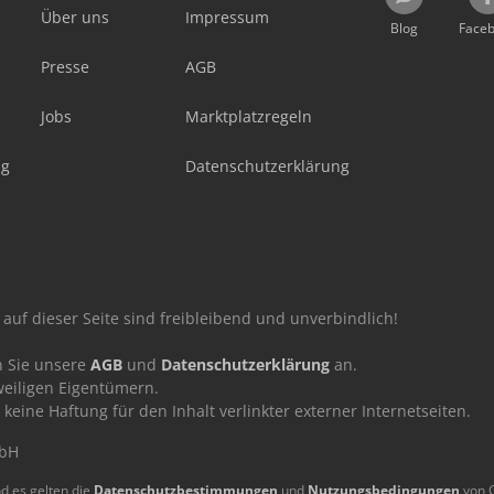
Über uns
Impressum
Blog
Face
Presse
AGB
Jobs
Marktplatzregeln
ag
Datenschutzerklärung
auf dieser Seite sind freibleibend und unverbindlich!
n Sie unsere
AGB
und
Datenschutzerklärung
an.
eiligen Eigentümern.
ne Haftung für den Inhalt verlinkter externer Internetseiten.
mbH
d es gelten die
Datenschutzbestimmungen
und
Nutzungsbedingungen
von 