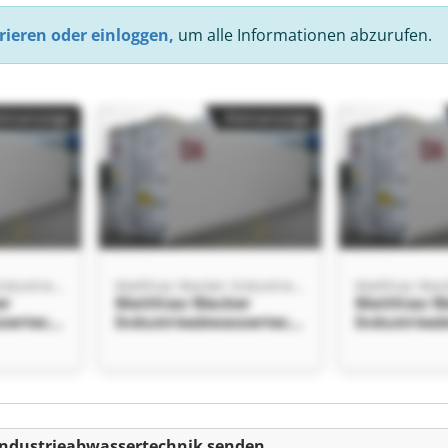
rieren oder einloggen,
um alle Informationen abzurufen.
einanzeige
Kleinanzeige
Matthias Wacker Industrieabwassertechnik
Matthias Wacker Industrieabwassertechnik
er
Matthias Wacker
Matthias W
sertech
Industrieabwassertech
Industriea
acker
nik Matthias Wacker
nik Matthi
sertech
Industrieabwassertech
Industriea
nik
nik
einanzeige
Industrieabwassertechnik senden