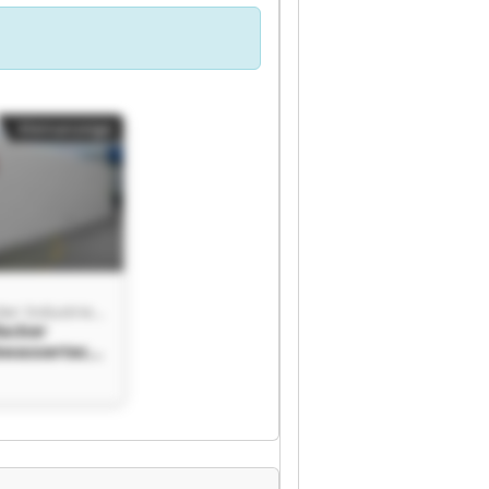
Kleinanzeige
Matthias Wacker Industrieabwassertechnik
acker
bwassertech
as Wacker
bwassertech