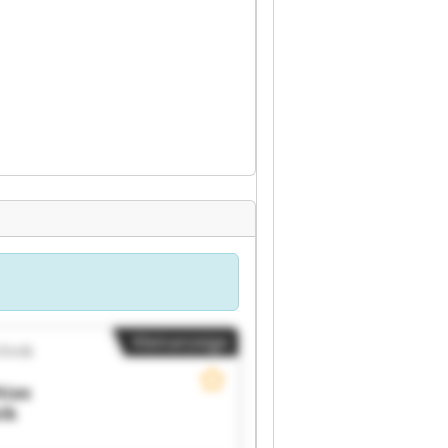
Kleinanzeige
chnik
ias
ik