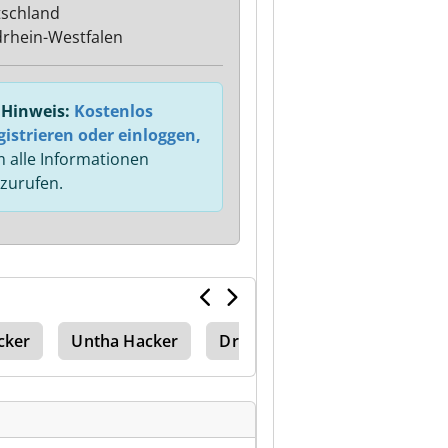
schland
rhein-Westfalen
Hinweis:
Kostenlos
gistrieren oder einloggen,
 alle Informationen
zurufen.
cker
Untha Hacker
Druckluftmembranpumpe Al