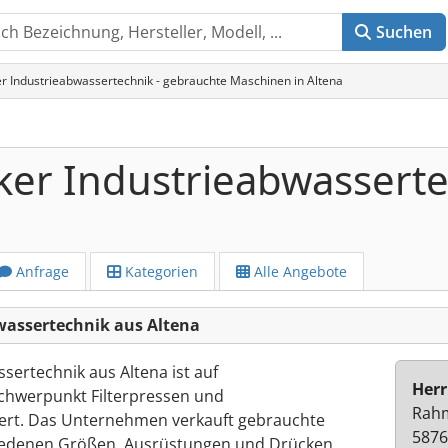
Suchen
r Industrieabwassertechnik - gebrauchte Maschinen in Altena
ker Industrieabwassert
Anfrage
Kategorien
Alle Angebote
wassertechnik aus Altena
sertechnik aus Altena ist auf
Herr
chwerpunkt Filterpressen und
Rahm
ert. Das Unternehmen verkauft gebrauchte
5876
iedenen Größen, Ausrüstungen und Drücken,