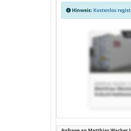
Hinweis:
Kostenlos regist
Kl
Matthias Wack
Industrieabwas
nik Matthias W
Industrieabwas
nik
Kl
Anfrage an Matthias Wacker 