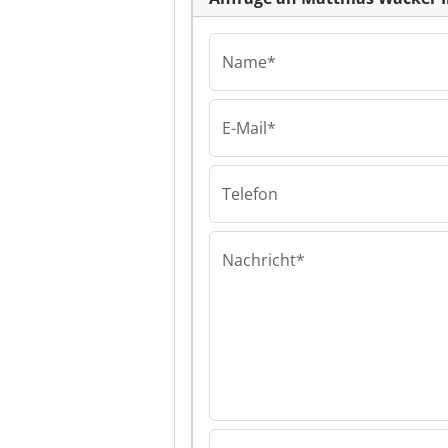
Name*
E-Mail*
Matthias Wack
Industrieabwas
nik Matthias W
Telefon
Industrieabwas
nik
Nachricht*