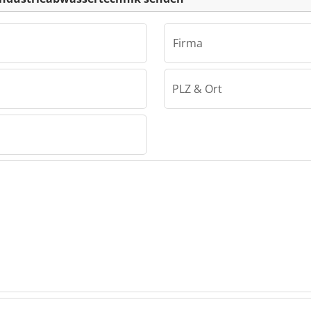
Firma
PLZ & Ort
Matthias Wacker Industrieabwassertechnik
er
sertech
acker
sertech