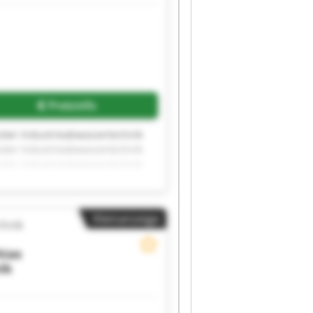
Preisinfo
cker Industrieabwassertechnik
cker Industrieabwassertechnik
cker Industrieabwassertechnik
cker Industrieabwassertechnik
cker Industrieabwassertechnik
cker Industrieabwassertechnik
Kleinanzeige
chnik
ias
ik