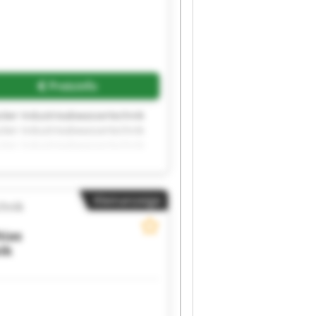
Preisinfo
cker Industrieabwassertechnik
cker Industrieabwassertechnik
cker Industrieabwassertechnik
cker Industrieabwassertechnik
cker Industrieabwassertechnik
cker Industrieabwassertechnik
Kleinanzeige
chnik
ias
ik