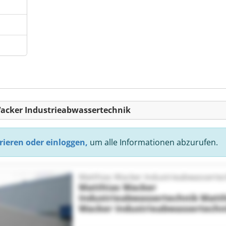
Wacker Industrieabwassertechnik
rieren oder einloggen,
um alle Informationen abzurufen.
Matthias Wacker Industrieabwasserte
Matthias Wacker
Industrieabwassertechnik
Matth
Wacker Industrieabwassertechn