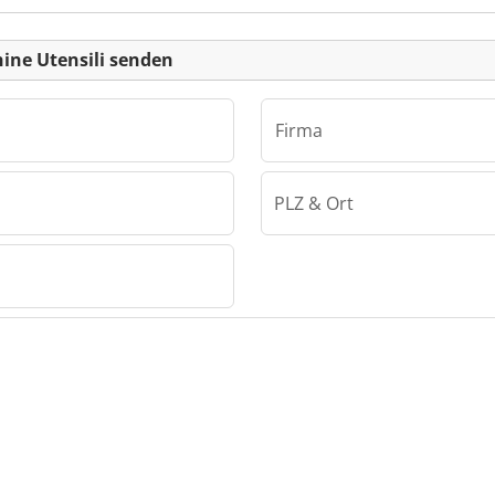
einanzeige
ine Utensili senden
Firma
PLZ & Ort
Pozzi Marco Macchine Utensili
cchine
Marco
ili