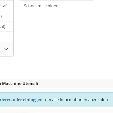
tal)
Schnellmaschinen
)
al)
o Macchine Utensili
rieren oder einloggen,
um alle Informationen abzurufen.