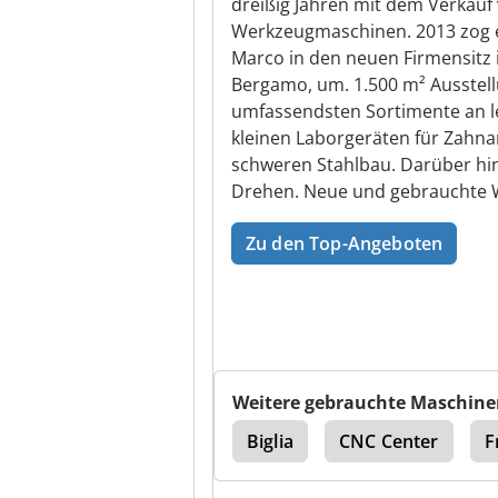
dreißig Jahren mit dem Verkau
Werkzeugmaschinen. 2013 zog 
Marco in den neuen Firmensitz
Bergamo, um. 1.500 m² Ausstell
umfassendsten Sortimente an l
kleinen Laborgeräten für Zahna
schweren Stahlbau. Darüber hin
Drehen. Neue und gebrauchte 
Zu den Top-Angeboten
Weitere gebrauchte Maschine
Dreh Fräszentrum Dmg
Biglia
CNC Center
F