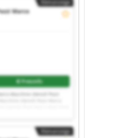
Kleinanzeige
ozzi Marco
Preisinfo
arco Macchine Utensili Pozzi
Macchine Utensili Pozzi Marco
ne Utensili Pozzi Marco Macchine
i Pozzi Marco Macchine Utensili
Kleinanzeige