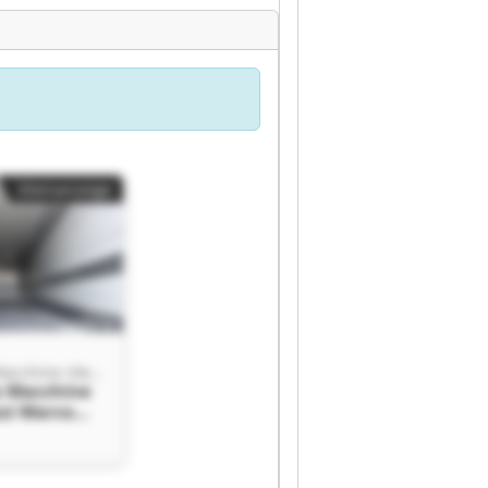
Kleinanzeige
Pozzi Marco Macchine Utensili
o Macchine
zzi Marco
ensili