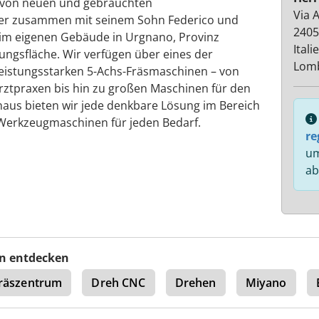
f von neuen und gebrauchten
Via 
er zusammen mit seinem Sohn Federico und
2405
 im eigenen Gebäude in Urgnano, Provinz
Itali
ungsfläche. Wir verfügen über eines der
Lom
eistungsstarken 5-Achs-Fräsmaschinen – von
rztpraxen bis hin zu großen Maschinen für den
aus bieten wir jede denkbare Lösung im Bereich
Werkzeugmaschinen für jeden Bedarf.
re
um
ab
n entdecken
räszentrum
Dreh CNC
Drehen
Miyano