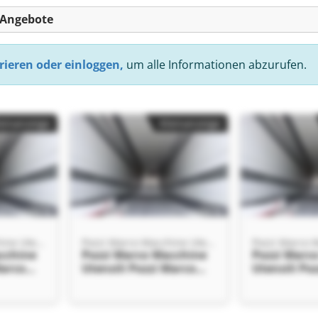
-Angebote
rieren oder einloggen,
um alle Informationen abzurufen.
einanzeige
Kleinanzeige
Pozzi Marco Macchine Utensili
Pozzi Marco Macchine Utensili
cchine
Pozzi Marco Macchine
Pozzi Marc
Marco
Utensili Pozzi Marco
Utensili Po
ili
Macchine Utensili
Macchine Ut