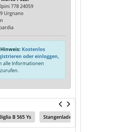
Alpini 778 24059
9 Urgnano
en
bardia
Hinweis:
Kostenlos
gistrieren oder einloggen,
 alle Informationen
zurufen.
Biglia B 565 Ys
Stangenlader