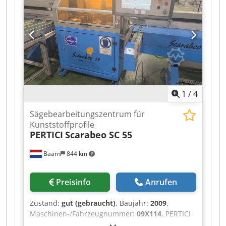
Königsbach-Stein
1
/
4
Sägebearbeitungszentrum für
Kunststoffprofile
PERTICI
Scarabeo SC 55
Baarn
844 km
Preisinfo
Anrufen
Zustand:
gut (gebraucht)
, Baujahr:
2009
,
Maschinen-/Fahrzeugnummer:
09X114
, PERTICI
Sägezentrum für Kunststoffprofile Scarabeo SC