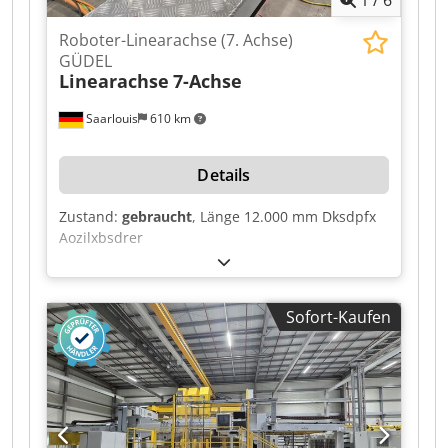
1
/
6
Roboter-Linearachse (7. Achse)
GÜDEL
Linearachse
7-Achse
Saarlouis
610 km
Details
Zustand:
gebraucht
, Länge 12.000 mm Dksdpfx
Aozilxbsdrer
Sofort-Kaufen