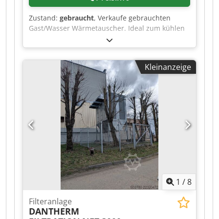
Zustand:
gebraucht
, Verkaufe gebrauchten
Gast/Wasser Wärmetauscher. Ideal zum kühlen
von Holzgas oder anderen Gasen. Komplett aus
Edelstahl. Dodpfxozlhfce Adrskr
Kleinanzeige
1
/
8
Filteranlage
DANTHERM