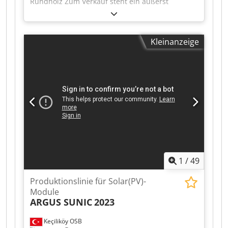
Rundholz Zum Verkauf steht ein äußerst
robuster Querförderer für Baumstämme aus
einem professionellen Sägewerksbetrieb.
Ausstattung: Schwere Industrieausführung
Kleinanzeige
Doppelte Kettenförderung Kurze Förderstrecke
Schneller und zuverlässiger Transport von
Rundholz zum Stammwagen Massive und
langlebige Stahlkonstruktion Sofort verfügbar
Die Anlage befindet sich in einem guten,
funktionsfähigen Zustand und kann nach
Terminvereinbarung unter Strom besichtigt
werden. Bitte unterbreiten Sie uns ein faires
und realistisches Angebot. Djdpfx Adezq T
Adsrekr
1
/
49
Produktionslinie für Solar(PV)-
Module
ARGUS SUNIC
2023
Keçiliköy OSB