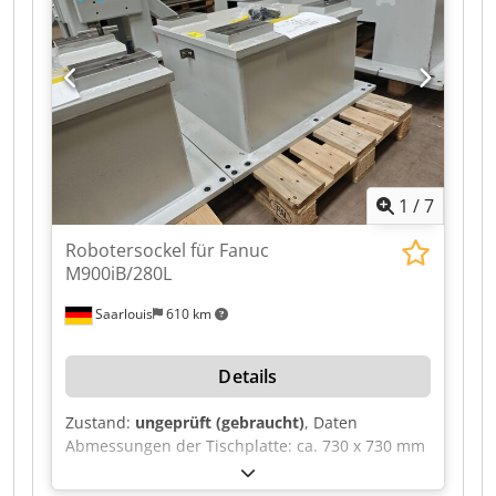
683 nm Output power: 5.0 mW Guide Laser /
Distance Indicator Laser type: Semiconductor
laser Laser class: 2 Wavelength: 655 nm Output
power: 1.0 mW Electrical Data Nominal voltage:
400 VAC Frequency: 50 Hz Control voltage: 24
VDC Nominal current: 23 A Power: 15 kW Back-up
fuse: 50 A Diversity factor: 0.9 Power supply: 3×
400 V + PE
1
/
7
Robotersockel für Fanuc
M900iB/280L
Saarlouis
610 km
Details
Zustand:
ungeprüft (gebraucht)
, Daten
Abmessungen der Tischplatte: ca. 730 x 730 mm
Geeignet für den Fanuc M900iB/280L-Roboter
Gesamtabmessungen: ca. 940 x 810 x 660 mm