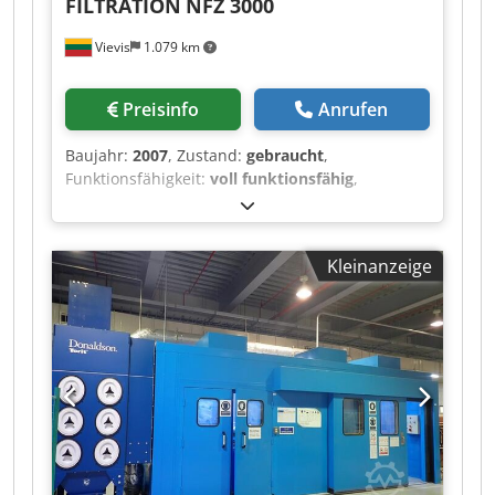
FILTRATION
NFZ 3000
Vievis
1.079 km
Preisinfo
Anrufen
Baujahr:
2007
, Zustand:
gebraucht
,
Funktionsfähigkeit:
voll funktionsfähig
,
DANTHERM NFZ 3000 (Baujahr 2007) Zu
verkaufen: Zuverlässige und leistungsstarke
Staubabsaugungsanlage (Luftfilteranlage),
Kleinanzeige
geeignet für die Holzbearbeitung,
Möbelherstellung und andere industrielle
Anwendungen. Technische Daten: Filterfläche:
ca. 150 m² Modell: NFZ 3000 Baujahr: 2007
Auffangbeutel: 6 Stück Ventilatoren: 3 Stück (3
Sektionen) Luftfördermenge: ca. 9.000 m³/h
Anschlussdurchmesser: Ø 630 mm
Abmessungen: Länge: 3.600 mm Breite: 2.400
mm (+ ca. 1.000 mm Überstand der Ventilatoren)
Höhe: 5.400 mm Die Anlage ist für eine effiziente