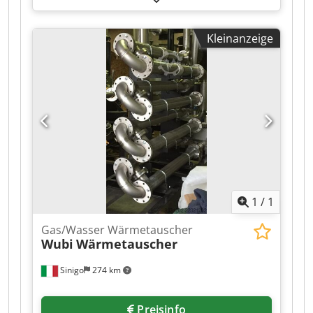
55. Ohne Absauganlage. Dodpfx Adszlym Eorjkr
Kleinanzeige
1
/
1
Gas/Wasser Wärmetauscher
Wubi
Wärmetauscher
Sinigo
274 km
Preisinfo