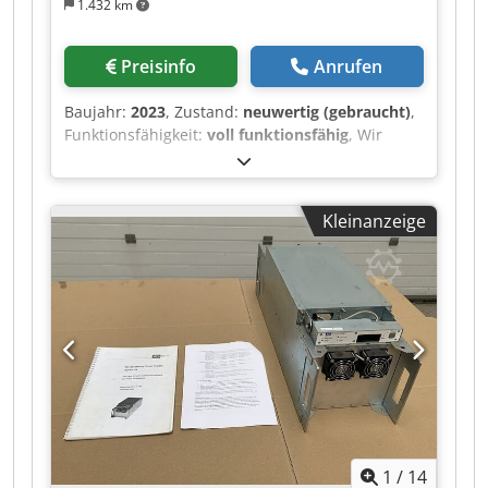
1.432 km
Preisinfo
Anrufen
Baujahr:
2023
, Zustand:
neuwertig (gebraucht)
,
Funktionsfähigkeit:
voll funktionsfähig
, Wir
bieten diese neue PRODUKTIONSLINIE FÜR
SOLARE PHOTOVOLTAIK-MODULE an, Baujahr
2023. Es handelt sich um eine Produktionsanlage
Kleinanzeige
für Solarmodule, die sowohl PERC- als auch
TOPCon-Solarzellen verarbeiten und eine breite
Palette beliebter PV-Module herstellen kann, die
derzeit auf dem Markt gefragt sind. Die
vollständig automatisierte Produktionslinie hat
eine jährliche Kapazität von 250 MW und kann
verschiedene Modulkonfigurationen herstellen,
darunter 450-W-, 585-W- und 630-W-Module mit
TOPCon-16BB-Technologie, erhältlich mit
schwarzem Rahmen und schwarzer
Rückseitenfolie, als Glas-auf-Glas-Modul, mit
1
/
14
weißer Rückseitenfolie und mit transparenter