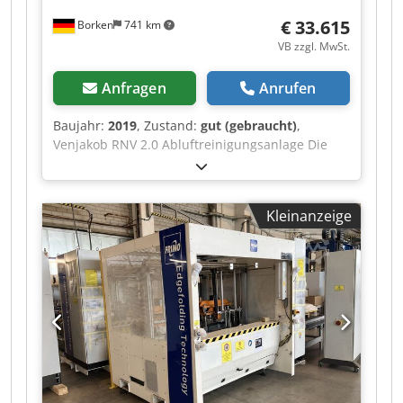
€ 33.615
Borken
741 km
VB zzgl. MwSt.
Anfragen
Anrufen
Baujahr:
2019
, Zustand:
gut (gebraucht)
,
Venjakob RNV 2.0 Abluftreinigungsanlage Die
Anlage verbrennt gasförmige Schadstoffe und
Gerüche aus der Produktionsabluft, um saubere
Luft in die Umwelt abzugeben. Dodpfezrl Ibsx
Kleinanzeige
Adrjkr Absaugung: Lösemittelhaltige oder
geruchsbelastete Prozessluft (z. B. aus
Lackieranlagen, der chemischen Industrie oder
Druckereien) wird in die Anlage geleitet.
Vorwärmung: Die belastete Luft strömt durch
interne keramische Wärmespeicher und wird
extrem stark erhitzt. Verbrennung (Oxidation): In
der Brennkammer zündet der Erdgaseinzug (der
Stützbrenner) die Luft. Bei einer Temperatur von
bis zu 850 °C zerfallen die organischen