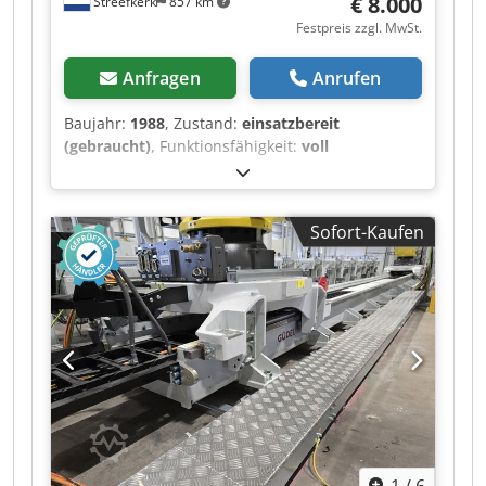
€ 8.000
Streefkerk
857 km
Festpreis zzgl. MwSt.
Anfragen
Anrufen
Baujahr:
1988
, Zustand:
einsatzbereit
(gebraucht)
, Funktionsfähigkeit:
voll
funktionsfähig
, Maschinen-/Fahrzeugnummer:
M8298
, Bandsäge, Messersäge für weiche
Materialien. Djdpfx Adezivv Dsrskr Die Maschine
Sofort-Kaufen
hat einen Ausladung von 1260 mm Schnittlänge
ca. 2300 mm Schnitthöhe ca. 900 mm