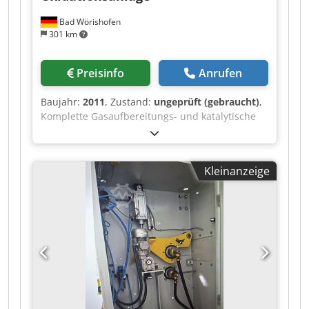
Bad Wörishofen
301 km
Preisinfo
Anrufen
Baujahr:
2011
, Zustand:
ungeprüft (gebraucht)
,
Komplette Gasaufbereitungs- und katalytische
Oxidationsanlage mit Wärmerückgewinnung –
Baujahr 2011 Im Kundenauftrag bieten wir eine
hochwertige industrielle Gasaufbereitungs- und
Kleinanzeige
katalytische Oxidationsanlage zum Verkauf an.
Die Anlage wurde ursprünglich für die
Behandlung methan-, schwefelwasserstoff- und
kohlenwasserstoffhaltiger Gasströme aus einer
geothermischen Anwendung geplant und
errichtet. Sie befindet sich noch vollständig im
aufgebauten Zustand und kann nach
Terminvereinbarung besichtigt werden. Die
Anlage wurde im Jahr 2015 im funktionsfähigen
Zustand außer Betrieb genommen und