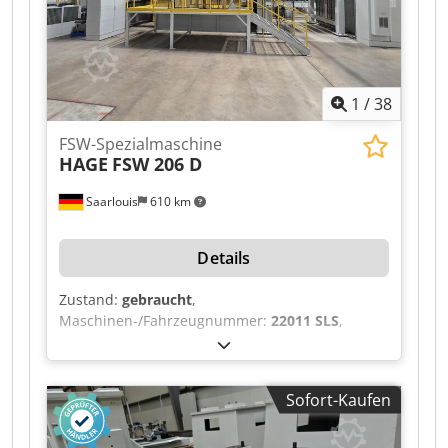
1
/
38
FSW-Spezialmaschine
HAGE
FSW 206 D
Saarlouis
610 km
Details
Zustand:
gebraucht
,
Maschinen-/Fahrzeugnummer:
22011 SLS
,
Baujahr:
2023
, Laser Data Marking Laser
Dodpezilv Hofx Adrokr Manufacturer: Keyence
Model: MD-X2520A Laser type: YVO₄ laser Laser
Sofort-Kaufen
class: 4 Wavelength: 1063 nm Output power: 25
W Laser Position Detection Laser type:
Semiconductor laser Laser class: 3R Wavelength: