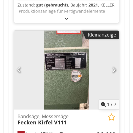
Zustand:
gut (gebraucht)
, Baujahr:
2021
, KELLER
Produktionsanlage für Fertigwandelemente
Vollautomatische Produktionsanlage zur
Herstellung von Fertigwandelementen aus
Leichtbetonsteinen. Baujahr 2021
Kleinanzeige
Dkodpfjziwplex Adrer Anlage bestehend aus:
Entpacker und Steinbeschicker Lagenbildung mit
Seitenschiebern Mörtelmischer und
Auftragsystem Speicher- und Pufferzone der
fertigen Wandelemente Endkontrolle und
Palettierung der Fertigbauteile Steinmaße 15 -
36,5 cm Output ca. 400 - 480 qm / 8h Wandlänge
max. 6,5 m / min. 1,5 m Wandhöhe max. 3,5 m /
min. 4 Steine Anlage ist sofort verfügbar.
Standort Deutschland.
1
/
7
Bandsäge, Messersäge
Fecken Kirfel
V111