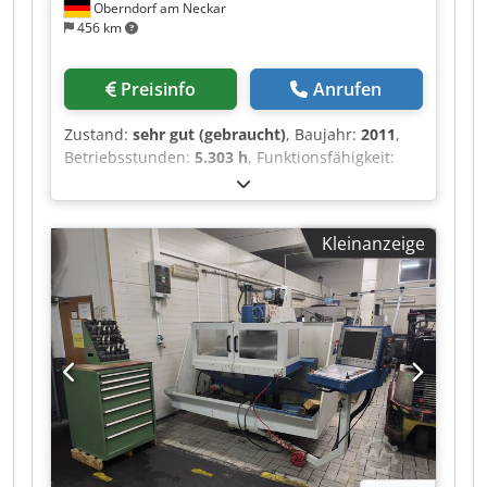
Oberndorf am Neckar
456 km
Preisinfo
Anrufen
Zustand:
sehr gut (gebraucht)
, Baujahr:
2011
,
Betriebsstunden:
5.303 h
, Funktionsfähigkeit:
voll funktionsfähig
,
Maschinen-/Fahrzeugnummer:
5847
, Verfahrweg
X-Achse:
600 mm
, Verfahrweg Y-Achse:
580 mm
,
Kleinanzeige
Verfahrweg Z-Achse:
360 mm
,
Vorschubgeschwindigkeit X-Achse:
30 m/min
,
Vorschubgeschwindigkeit Y-Achse:
30 m/min
,
Vorschubgeschwindigkeit Z-Achse:
30 m/min
,
Spindeldrehzahl (max.):
42.000 U/min
,
Spindeldrehzahl (min.):
5 U/min
, Eilgang X-
Achse:
30.000 m/min
, Eilgang Y-Achse:
30.000
m/min
, Eilgang Z-Achse:
30.000 m/min
,
Tischbreite:
550 mm
, Tischlänge:
450 mm
, Art
des Eingangsstroms:
Drehstrom
,
Tischbelastung:
350 kg
, Gesamtgewicht:
5.500