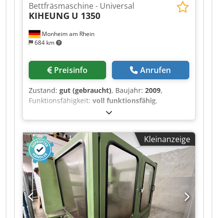
Bettfräsmaschine - Universal
KIHEUNG
U 1350
Monheim am Rhein
684 km
Preisinfo
Anrufen
Zustand:
gut (gebraucht)
, Baujahr:
2009
,
Funktionsfähigkeit:
voll funktionsfähig
,
Technische Details x-Weg 4000 mm y-Weg 1350
mm z-Weg (Vert.) 1600 mm Steuerung
Heidenhain iTNC 530 Tischfläche 4200 x 1150
Kleinanzeige
mm Tischbelastung 13 t Werkzeugaufnahme ISO
50 Spindeldrehzahlen - stufenlos 0 - 3000 U/min
Getriebestufen 2 Spindelantrieb 28/38 kW
Vorschubbereich 5000 mm/min Eilgang (X/Y) 12
m/min Eilgang (Z) 10 m/min Maschinengewicht
ca. 37 t Raumbedarf ca. 12,9 x 6,53 x 3,79 m
Zusatzinformationen Im Januar und Oktober
2025 wurde der Fräskopf für insgesamt 51.000,-