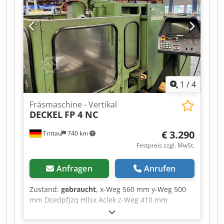
Lieferumfang wenn dies in den
Zusatzinformationen vermerkt ist. Aenderungen
und Irrtuemer in den technischen Daten und
Angaben sowie Zwischenverkauf vorbehalten!
1
/
4
Fräsmaschine - Vertikal
DECKEL
FP 4 NC
€ 3.290
Trittau
740 km
Festpreis zzgl. MwSt.
Anfragen
Anrufen
Zustand:
gebraucht
, x-Weg 560 mm y-Weg 500
mm Dcedpfjzq Hllsx Aclek z-Weg 410 mm
Steuerung Heidenhain TNC 355 Die Maschine
befindet sich unserer Einschätzung nach in