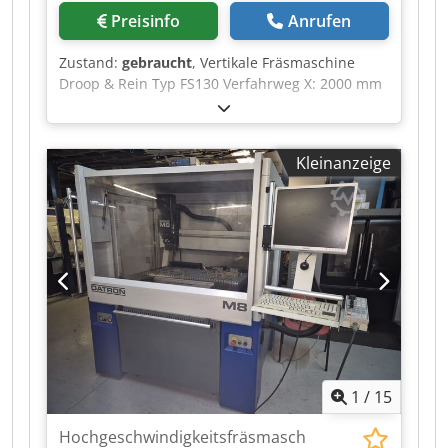
Preisinfo
Anrufen
Zustand:
gebraucht
, Vertikale Fräsmaschine
Droop & Rein Typ FS130 Verfahrweg X: 2000 mm
Verfahrweg Y: 1000 mm Verfahrweg Z: 1000 mm
Djdpjzmx Tyjfx Acleck Spindel SA 50 Sensibler
Spindelausgang: 200 mm Drehzahl: von 31,5 bis
Kleinanzeige
1600 U/min Tischgröße: 2400 x 1070 mm
Ausladung: 950 mm Schwenkkopf Spindelmotor:
22 kW Maßstab HEIDENHAIN 3 Achsen Baujahr:
1976 Neue Schalttafel im Jahr 2006 Spannung:
380 V Breite: 3500 mm Tiefe: 4700 mm
Gesamthöhe: 4500 mm Gewicht: 26 T
1
/
15
Hochgeschwindigkeitsfräsmasch