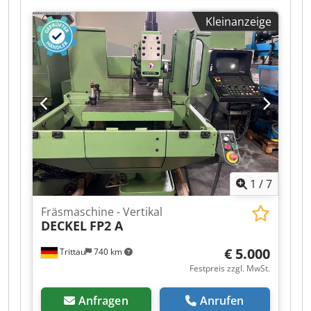
einem guten gebrauchten Zustand und kann
Kleinanzeige
nach Terminvereinbarung unter Strom
besichtigt werden. Zubehör, abgebildete
Werkzeuge und Spannmittel gehören nur zum
Lieferumfang wenn dies in den
Zusatzinformationen vermerkt ist. Aenderungen
und Irrtuemer in den technischen Daten und
Angaben sowie Zwischenverkauf vorbehalten!
1
/
7
Fräsmaschine - Vertikal
DECKEL
FP2 A
€ 5.000
Trittau
740 km
Festpreis zzgl. MwSt.
Anfragen
Anrufen