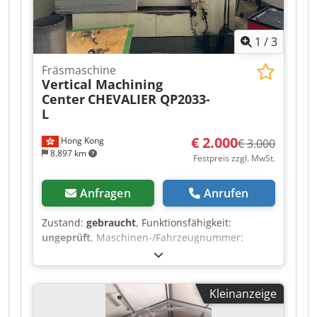
1
/
3
Fräsmaschine
Vertical Machining
Center
CHEVALIER QP2033-
L
€ 2.000
Hong Kong
€ 3.000
8.897 km
Festpreis zzgl. MwSt.
Anfragen
Anrufen
Zustand:
gebraucht
, Funktionsfähigkeit:
ungeprüft
, Maschinen-/Fahrzeugnummer:
ML944E08
, Spindeldrehzahl (max.):
8.000 U/min
,
Art des Eingangsstroms:
Drehstrom
,
Gesamtgewicht:
5.500 kg
, Eingangsspannung:
Kleinanzeige
400 V
, CHEVALIER QP2033-L Vertikal-
Bearbeitungszentrum. Die Maschine steht zur