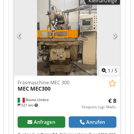
Kleinanzeige
Vertikalweg: 405 mm Pinolenweg: 125 mm
Pinolenvorschübe: 0,045-0,086 mm/U
Pinolendurchmesser: 86 mm Pinolenkegel: R8
Spindelmotor: 2,2 kW Spindeldrehzahlen
(stufenlos): 50-3500 U/min Gewicht: 1.200 kg
Maschine in metrischer Ausführung
AUSSTATTUNG DER MASCHINE Sino 3-Achsen-
Digitalanzeige (DRO) Längsvorschub elektrisch
Zentralisierte Einpunkt-Schmierung Halogen-
Arbeitsleuchte (Niederspannung) Spindelschutz
Dedpjy S Shwefx Aclsck Kühlsystem
1
/
5
Fräsmaschine MEC 300
MEC
MEC300
€ 8
Bastia Umbra
521 km
Festpreis zzgl. MwSt.
Anfragen
Anrufen