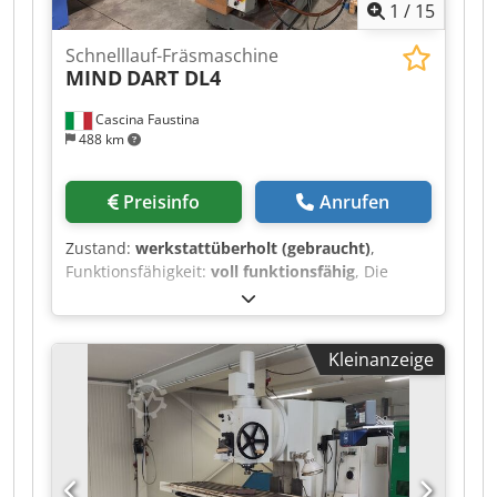
1
/
15
Schnelllauf-Fräsmaschine
MIND
DART DL4
Cascina Faustina
488 km
Preisinfo
Anrufen
Zustand:
werkstattüberholt (gebraucht)
,
Funktionsfähigkeit:
voll funktionsfähig
, Die
gebrauchte, schnelllaufende Fräsmaschine
MIND DART DL4 ist besonders gut für
Werkzeugbauarbeiten geeignet, da sie über
Kleinanzeige
einen schwenkbaren Fräskopf und die
Möglichkeit verfügt, eine Drehvorrichtung (auch
mit automatischer Absenkung) mit
automatischer Schmierung der Führungen zu
verwenden. Ausgestattet mit unabhängigen,
automatischen Vorschüben, wird sie außerdem