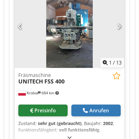
Besichtigung in Riga, Lettland, bereit.
Dodpozfgmxsfx Acljck Die Maschine ist aktuell
unter Strom und kann nach Terminvereinbarung
besichtigt werden. Zusätzliche Fotos und
technische Informationen sind auf Anfrage
erhältlich.
1
/
13
Fräsmaschine
UNITECH
FSS 400
Krobia
684 km
Preisinfo
Anrufen
Zustand:
sehr gut (gebraucht)
, Baujahr:
2002
,
Funktionsfähigkeit:
voll funktionsfähig
,
Verfahrweg X-Achse:
1.320 mm
, Verfahrweg Y-