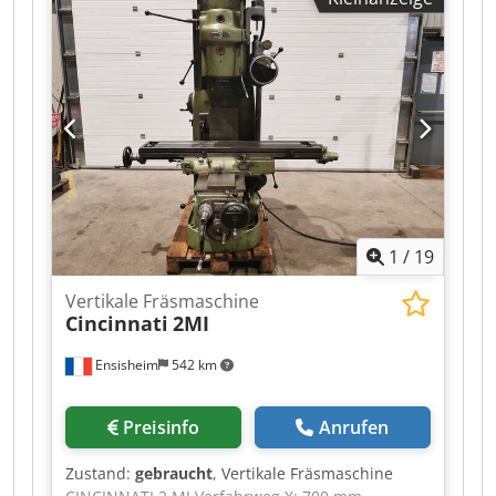
Vorschublänge Z-Achse:
400 mm
,
Gesamtgewicht:
4.100 kg
, Zum Verkauf steht
eine UNITECH Fräsmaschine FSS 400. So, wie auf
den Fotos zu sehen. Dsdjznaqispfx Aclock Die
Maschine ist gebraucht, allerdings ist die
Vorschubkupplung defekt, und müsste erneut
bzw. repariert werden. Als Steuerung wurde
bereits eine Siemens S7 eingebaut.
Werkzeugaufnahme: SK50 Tischgröße: 1600 x
400 mm Die Abholung / Verladung muss vom
Kunden organisiert und bezahlt werden.
1
/
19
Vertikale Fräsmaschine
Cincinnati
2MI
Ensisheim
542 km
Preisinfo
Anrufen
Zustand:
gebraucht
, Vertikale Fräsmaschine