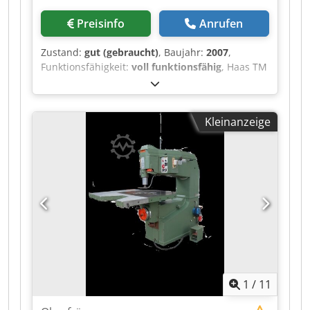
Preisinfo
Anrufen
Zustand:
gut (gebraucht)
, Baujahr:
2007
,
Funktionsfähigkeit:
voll funktionsfähig
, Haas TM
1 HE vertikal Fräsmaschine, Baujahr 2007,
Steuerung Haas CNC, Verfahrweg X/Y/Z
762/305/534 mm, Tischgrösse 1213 x 267 mm,
Kleinanzeige
Spindeldrehzahl bis 4.000 U/min, Aufnahme BT
40, Djdpfxozh Unpj Acleck
1
/
11