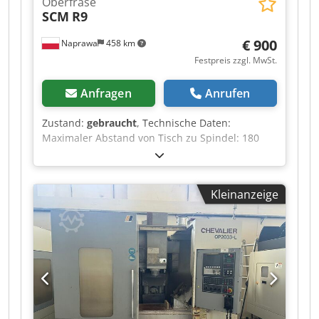
Oberfräse
SCM
R9
€ 900
Naprawa
458 km
Festpreis zzgl. MwSt.
Anfragen
Anrufen
Zustand:
gebraucht
, Technische Daten:
Maximaler Abstand von Tisch zu Spindel: 180
mm Vertikaler Spindelhub: 100 mm Spindel
pneumatisch und hydraulisch verstellbar
Wechselspindel Tisch höhenverstellbar
Kleinanzeige
Dodpszhub Nsfx Aclock Spindeldrehzahl:
1000/2000 U/min Motorleistung: 4 kW
Stromversorgung: 380 V