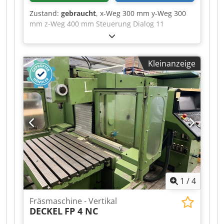
Zustand:
gebraucht
, x-Weg 300 mm y-Weg 300
mm z-Weg 400 mm Steuerung Dialog 11
Drehzahlbereich - Hauptspindel 40 - 4000 min/-1
Dedozq Hlfepfx Aclock Werkzeugaufnahme SK 40
schwenkbar +/- 90 ° Pinolenhub 80 mm Die
Kleinanzeige
Maschine befindet sich unserer Einschätzung
nach in einem sehr guten gebrauchten Zustand
und kann nach Terminvereinbarung unter Strom
besichtigt werden. Zubehör: - Kabine Zubehör,
abgebildete Werkzeuge und Spannmittel
gehören nur zum Lieferumfang wenn dies in
den Zusatzinformationen vermerkt ist.
Aenderungen und Irrtuemer in den technischen
Daten und Angaben sowie Zwischenverkauf
vorbehalten!
1
/
4
Fräsmaschine - Vertikal
DECKEL
FP 4 NC