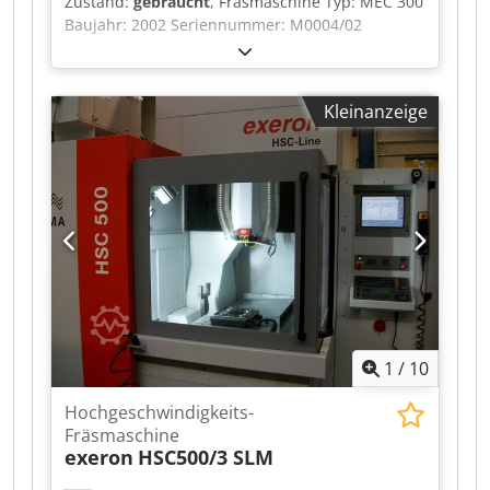
Zustand:
gebraucht
, Fräsmaschine Typ: MEC 300
Baujahr: 2002 Seriennummer: M0004/02
Steuerung: Selca s3045 Dcsdpfx Acsy Sp Nrslok
Kleinanzeige
1
/
10
Hochgeschwindigkeits-
Fräsmaschine
exeron
HSC500/3 SLM