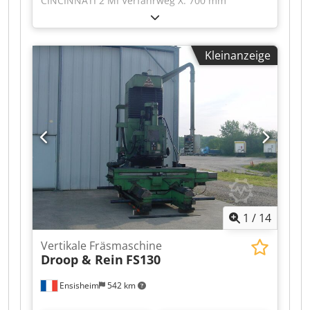
CINCINNATI 2 MI Verfahrweg X: 700 mm
Verfahrweg Y: 250 mm Verfahrweg Z: 330 mm
Spindel: SA 50 Spindeldrehzahl: von 25 bis 1500
U/min Tischgröße: 1380 x 250 mm
Kleinanzeige
Schlittenspindelweg 100 mm Motor 5 CV
Vorschub automatisch X - Y Dodpfozmx T Tex
Acleck Manuelle Kopfabsenkung (automatisch
nicht in Betrieb) Spannung: 380 V Breite: 1800
mm Tiefe: 1800 mm Gesamthöhe: 2000 mm
Gewicht: ca. 2,5 t
1
/
14
Vertikale Fräsmaschine
Droop & Rein
FS130
Ensisheim
542 km