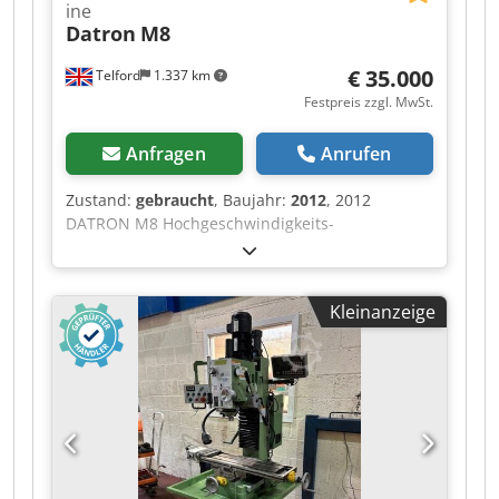
ine
Datron
M8
€ 35.000
Telford
1.337 km
Festpreis zzgl. MwSt.
Anfragen
Anrufen
Zustand:
gebraucht
, Baujahr:
2012
, 2012
DATRON M8 Hochgeschwindigkeits-
Bearbeitungszentrum – Hochgeschwindigkeits-
Präzisionsfräsen für Aluminium, Kunststoffe und
Verbundwerkstoffe. Die 2012 DATRON M8 ist ein
Kleinanzeige
speziell konstruiertes Hochgeschwindigkeits-
Bearbeitungszentrum, das für Hersteller
entwickelt wurde, die außergewöhnliche
Oberflächengüten, kurze Bearbeitungszeiten
und höchste Präzision erwarten. Im Gegensatz
zu herkömmlichen vertikalen
Bearbeitungszentren (VMCs) wurde die DATRON
M8 speziell für die