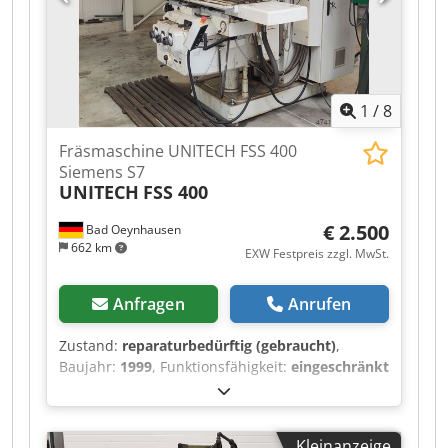
mit einem Teilkopf, den dazugehörigen
Zahnrädern, einem Satz von Teilscheiben und
einigen Werkzeugen geliefert; die Maschine ist
gemäß den Normen überholt und funktioniert
einwandfrei. Dcjdjznvmyepfx Aclok
1
/
8
Fräsmaschine UNITECH FSS 400
Siemens S7
UNITECH
FSS 400
€ 2.500
Bad Oeynhausen
662 km
EXW Festpreis zzgl. MwSt.
Anfragen
Anrufen
Zustand:
reparaturbedürftig (gebraucht)
,
Baujahr:
1999
, Funktionsfähigkeit:
eingeschränkt
funktionsfähig
, Maschinen-/Fahrzeugnummer:
FSS 400 / 20041
, Vorschublänge X-Achse:
1.120
mm
, Vorschublänge Y-Achse:
345 mm
,
Kleinanzeige