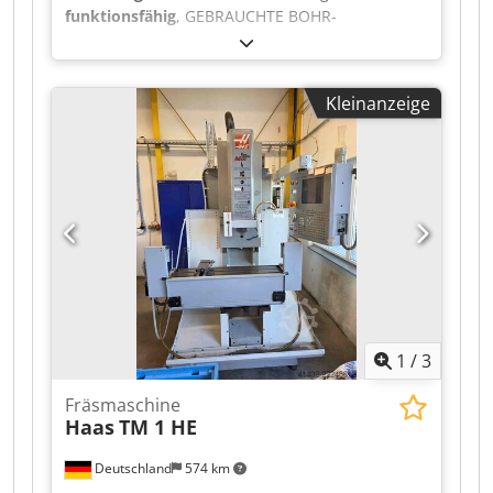
Informationen zu dieser Maschine,
funktionsfähig
, GEBRAUCHTE BOHR-
einschließlich Spezifikationen,
FRÄSMASCHINE VON FERVI, SPINDELBOHRUNG
Werkzeugausstattung, Inspektionsberichten und
32 MM, MIT KREUZTISCH. Dodpezky Dbofx Aclock
Verfügbarkeit, kontaktieren Sie noch heute Swiss
CNC Ltd.
Kleinanzeige
1
/
3
Fräsmaschine
Haas
TM 1 HE
Deutschland
574 km