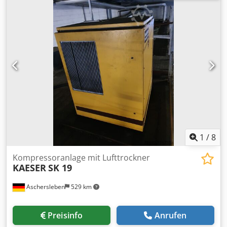
deutliche taktzeitersparnis, höchste schnittqualität,
minimale rüstzeiten, reduzierung der taktzeit, druckstärke
elektrisch einstellbar • Schnittlänge: 4300 mm •
Schnittbreite (programmschieberweg): 4250 mm •
Rollenbahn (element 10-spurig): 1 stück • Rollenbahn
(element 2-spurig): 5 stück • Spannzangen: 7 stück (die
ersten 3 stück zweifingrig, alle anderen einfingrig)
Zusätzliche Informationen Maschine noch unter Strom
1
/
8
Kompressoranlage mit Lufttrockner
KAESER
SK 19
Aschersleben
529 km
Preisinfo
Anrufen