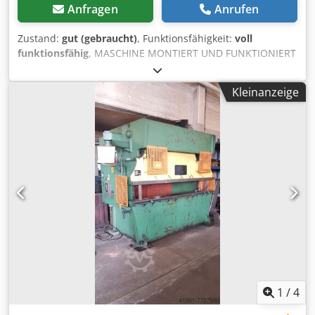
Anfragen
Anrufen
Zustand:
gut (gebraucht)
, Funktionsfähigkeit:
voll
funktionsfähig
, MASCHINE MONTIERT UND FUNKTIONIERT
Chjdpfx Aievc Ed Ijrsa
Kleinanzeige
1
/
4