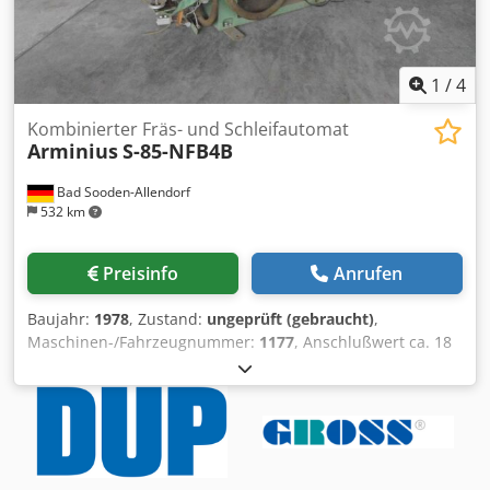
1
/
4
Kombinierter Fräs- und Schleifautomat
Arminius
S-85-NFB4B
Bad Sooden-Allendorf
532 km
Preisinfo
Anrufen
Baujahr:
1978
, Zustand:
ungeprüft (gebraucht)
,
Maschinen-/Fahrzeugnummer:
1177
, Anschlußwert ca. 18
kW Arbeitsbreite 140 mm Vorschub unten besteht aus:
Chodpoiw D T Iefx Airea Transportband 8800 x 60 mm
unten Transportband 8800 x 40 mm für Vorbau Vorschub
oben besteht aus: Transportband 7140 x 40 mm oben
Aggregate: Pos. 1 - Vorritzer 2,2 kW 3000 U/min. Pos. 2 -
Fräsaggregat 3 kW 6000 U/min. Pos. 3 - Fräsaggregat 5,5