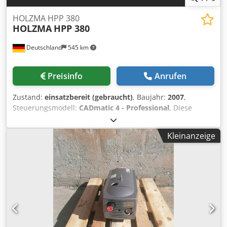
HOLZMA HPP 380
HOLZMA
HPP 380
Deutschland
545 km
Preisinfo
Anrufen
Zustand:
einsatzbereit (gebraucht)
, Baujahr:
2007
,
Steuerungsmodell:
CADmatic 4 - Professional
, Diese
HOLZMA HPP 380 Plattensäge wurde im Jahr 2007
hergestellt. Sie verfügt über einen robusten
Kleinanzeige
Stahlsägewagen, Haupt- und Vorschnittsägen und eine
patentierte zentrale Winkelrückführung, die die Zykluszeit
um bis zu 25 % reduziert. Die Maschine ist mit einem
Power Control CADmatic 4 System ausgestattet, das einen
präzisen und effizienten Betrieb gewährleistet. Der
Sägeblattüberstand beträgt 95 mm, und sie arbeitet mit
einem Hauptsägemotor von 18,0 kW. Für weitere
Informationen über diese Plattensäge nehmen Sie bitte
Kontakt mit uns auf. Zusätzliche Ausrüstung •