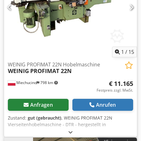
am Auslegertisch vorne und hinten montierbar, stufenlos
schwenkbar von 90° bis 45°
1
/
15
WEINIG PROFIMAT 22N Hobelmaschine
WEINIG
PROFIMAT 22N
€ 11.165
Miechucino
798 km
Festpreis zzgl. MwSt.
Anfragen
Anrufen
Zustand:
gut (gebraucht)
, WEINIG PROFIMAT 22N
Vierseitenhobelmaschine - DTR - hergestellt in
Deutschland - verstellbare Spindeln Chsdpjh Akbasfx Airea
TECHNISCHE DATEN Hobelbreite 220 mm Hobelhöhe 120