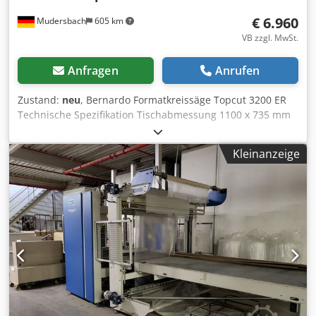
€ 6.960
Mudersbach
605 km
VB zzgl. MwSt.
Anfragen
Anrufen
Zustand:
neu
, Bernardo Formatkreissäge Topcut 3200 ER
Technische Spezifikation Tischabmessung 1100 x 735 mm
Formattisch 3200 x 400 mm Besäumlänge 3200 mm Max.
Sägeblattdurchmesser 400 x 30 mm Max. Schnitthöhe 90° /
Kleinanzeige
45°125 / 88 mm Schnittbreite am Parallelanschlag 1300
mm Tischhöhe 890 mm Tischverlängerung 600 x 615 mm
Tischverbreiterung 825 x 750 mm Auslegertisch mit Rolle
1240 x 860 mm Drehzahl Hauptsägeblatt 3000 / 4000 /
5000 U/min Drehzahl Vorritzsägeblatt 8000 U/min
Vorritzsägeblatt 120 x 20 mm Absauganschluss Ø 100 mm
Motor-Abgabeleistung S1 100% 5,5 kW (7,5 PS) Motor-
Aufnahmeleistung S6 40% 7,5 KW (10,0 PS)
Vorritzmotorleistung 0,75 kW Spannung 400 V
Maschinenabmessung (B x T x H) 3420 x 3600 x 1610 mm
Gewicht ca. 850 kg Lieferumfang • Elektrische