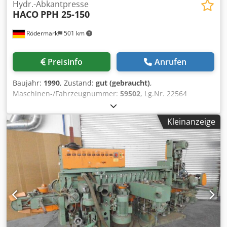
Hydr.-Abkantpresse
HACO
PPH 25-150
Rödermark
501 km
Preisinfo
Anrufen
Baujahr:
1990
, Zustand:
gut (gebraucht)
,
Maschinen-/Fahrzeugnummer:
59502
, Lg.Nr. 22564
Technische Daten: - Druckleistung 150 t - Arbeitsbreite
2600 mm - Durchgang zwischen den Ständern 2100 mm -
Kleinanzeige
Tischbreite 180 mm Cedpfxein I Nbs Airsha - Ausladung
250 mm - Einbauhöhe 325 mm - Antrieb 400 V / 7,5 kW -
Platzbedarf ca. B 3000 x H 2400 x T 1600 mm - Gewicht ca.
7000 kg - mit: - Zweihandbedienpult mit Fußtaster