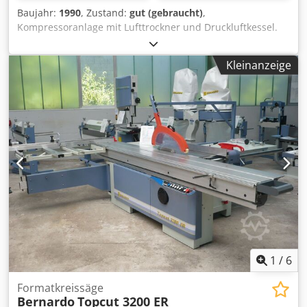
Baujahr:
1990
, Zustand:
gut (gebraucht)
,
Kompressoranlage mit Lufttrockner und Druckluftkessel.
Länge: 800mm Breite: 800mm Chedpfxsinur Ao Airea Höhe:
1000mm Vol.: 1,5m³/min Leistung: 11kW
Kleinanzeige
1
/
6
Formatkreissäge
Bernardo
Topcut 3200 ER