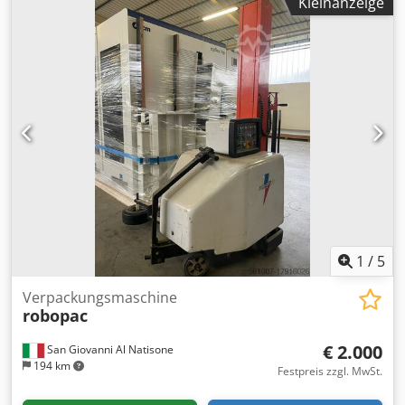
Kleinanzeige
mm Durchmesser der Spindeln 40 mm 1) unterer Kopf 4
kW 2) rechter Kopf 3) linker Kopf 5,5 kW 4) oberer Kopf 4
kW 5) Universalkopf 360° 4 kW Vorschubmotor 2,2 kW
Vorschubgeschwindigkeit 5 - 20 m/min vier Stahl-
Oberzugwalzen zwei Gummi-Oberzugswalzen eine
Nachlaufwalze in der Tischplatte Vorschub auf
Kardanwellen elektrische Höhenverstellung Vortischlänge
1970 mm Zentralschmierung pneumatische Klemmen
Abmessungen der Maschine (L/B/H) 380/200/170 cm
Gewicht ~ 2000 kg
1
/
5
Verpackungsmaschine
robopac
€ 2.000
San Giovanni Al Natisone
194 km
Festpreis zzgl. MwSt.