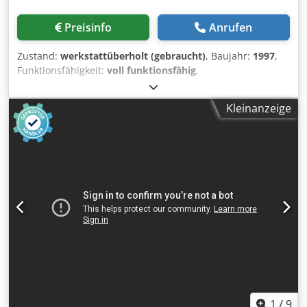
Preisinfo
Anrufen
Zustand:
werkstattüberholt (gebraucht)
, Baujahr:
1997
,
Funktionsfähigkeit:
voll funktionsfähig
,
Maschinen-/Fahrzeugnummer:
690924
, Anschlussleistung
380V 1,84kW Chodpfx Aoh U Damsirea Drehzahl 2840
Kleinanzeige
U/min Spindelanzahl: 21 Stück, Teilung 32 mm
Spindelabstand 640 mm Spindeldrehrichtung 11xrechts
10xlinks M10 Gewinde 2x Sicherheitsspanner
pneumatisches Fußventil Tischgröße 880 x 400 mm 1x
Seitenanschlag mit 2 Klappanschlägen 1x Basisanschlag 1x
Gehrungsanschlag Anfragen ohne vollständige
Kontaktangaben können wir leider nicht beantworten.
1
/
9