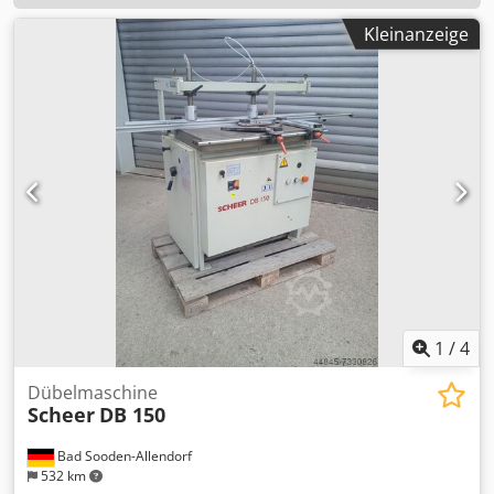
Kleinanzeige
1
/
4
Dübelmaschine
Scheer
DB 150
Bad Sooden-Allendorf
532 km