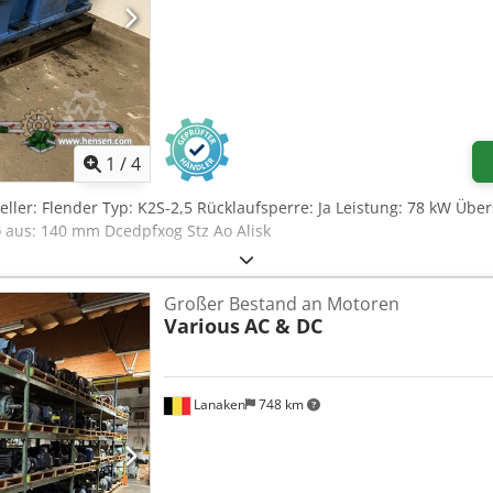
1
/
4
teller: Flender Typ: K2S-2,5 Rücklaufsperre: Ja Leistung: 78 kW Übe
ø aus: 140 mm Dcedpfxog Stz Ao Alisk
Großer Bestand an Motoren
Various
AC & DC
Lanaken
748 km