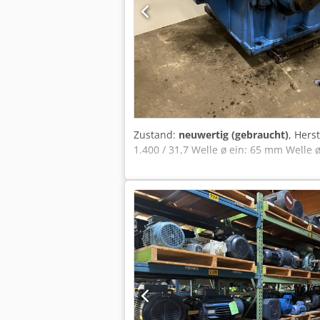
Zustand:
neuwertig (gebraucht)
, Hers
1.400 / 31,7 Welle ø ein: 65 mm Welle 