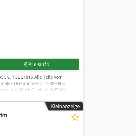
Preisinfo
ASUG. TGL 21815 Alle Teile vom
Maximales Drehmoment: 27.829 Nm
wlrdspfx Aliock Gewicht: 1450 Kg
 925mm Länge von Fuß: 1170 mm !!
Kleinanzeige
14m