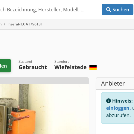
Suchen
n
Inserat-ID: A1796131
Zustand
Standort
den
Gebraucht
Wiefelstede
Anbieter
Hinweis:
einloggen,
u
abzurufen.