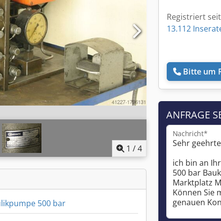
Registriert sei
13.112 Inserat
Bitte um 
ANFRAGE S
Nachricht*
1
/
4
likpumpe 500 bar