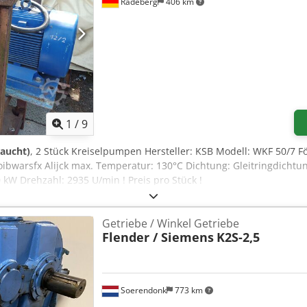
Radeberg
406 km
1
/
9
raucht)
, 2 Stück Kreiselpumpen Hersteller: KSB Modell: WKF 50/7 Fö
oibwarsfx Alijck max. Temperatur: 130°C Dichtung: Gleitringdicht
 kW Drehzahl: 2935 U/min ! Preis pro Stück !
Getriebe / Winkel Getriebe
Flender / Siemens
K2S-2,5
Soerendonk
773 km