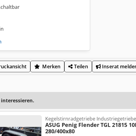
schaltbar
in
n
uckansicht
Merken
Teilen
Inserat melde
 interessieren.
Kegelstirnradgetriebe Industriegetrieb
ASUG Penig Flender
TGL 21815 10
280/400x80