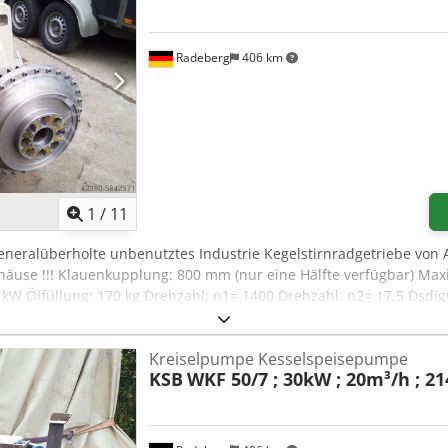
Radeberg
406 km
1
/
11
generalüberholte unbenutztes Industrie Kegelstirnradgetriebe von 
Gehäuse !!! Klauenkupplung: 800 mm (nur eine Hälfte verfügbar) 
 kW Ölfüllung: 170 kg Drehzahl: n1= 1400 Drehzahl: n2= 17,5 Dsdjg
urchmesser d2: 160 mm Wellenhöhe h1: 500 mm Gesamthöhe h2:
Kreiselpumpe Kesselspeisepumpe
KSB
WKF 50/7 ; 30kW ; 20m³/h ; 2