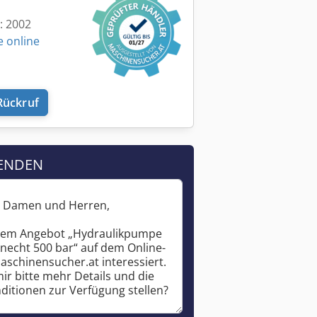
t: 2002
e online
Rückruf
ENDEN