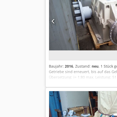
Baujahr:
2016
, Zustand:
neu
, 1 Stück 
Getriebe sind erneuert, bis auf das 
Übersetzung: i= 1:80 max. Leistung: 51
Wellendurchmesser d1: 65mm Wellend
Getriebe besitzt keinen Ölkühler !!