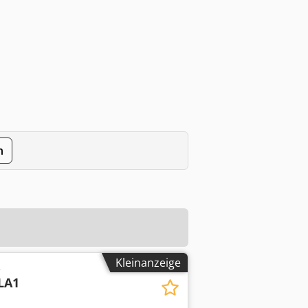
n
Kleinanzeige
e
LA1