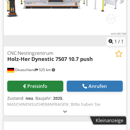
Zwischenverkauf+ Schreibfehler vorbehalten. Verkauf nur
an Gewerbetreibende und Export. Cjdewqua Tspfx Alcorf
!!!! Fg-70715 !!!! Schlüsselnr.89 !!!!!
1
/
1
CNC:Nestingzentrum
Holz-Her
Dynestic 7507 10.7 push
Deutschland
525 km
Preisinfo
Anrufen
Zustand:
neu
, Baujahr:
2025
,
MASCHINENSUCHERANFRAGEN: Bitte haben Sie
Verständnis dafür, dass wir diese Neumaschine nicht
außerhalb unseres Verkaufsgebietes in Deutschland
Kleinanzeige
(Rhein-Main-Gebiet und NRW) anbieten. Diese Anfragen
werden nicht beantwortet. MACHINESEEKER ENQUIRIES: