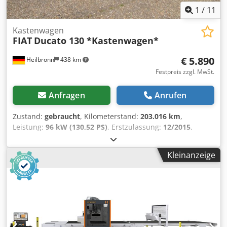
1
/
11
Kastenwagen
FIAT
Ducato 130 *Kastenwagen*
€ 5.890
Heilbronn
438 km
Festpreis zzgl. MwSt.
Anfragen
Anrufen
Zustand:
gebraucht
, Kilometerstand:
203.016 km
,
Leistung:
96 kW (130,52 PS)
, Erstzulassung:
12/2015
,
Kraftstofftyp:
Diesel
, Gesamtgewicht:
3.000 kg
, Farbe:
Weiß
, Getriebetyp:
mechanisch
, Emissionsklasse:
Euro5
,
Kleinanzeige
Anzahl der Sitzplätze:
3
, Ausstattung:
ABS, Elektronisches
Stabilitätsprogramm (ESP), Rußfilter,
Zentralverriegelung
, 3-Sitzer, Servolenkung, Fahrer Airbag,
6-Gang Schaltgetriebe, Drehzahlmesser, Servolenkung,
Elektrische Fensterheber, Bordcomputer, Elektrische
Aussenspiegel, Mittelarmlehne, Euro5, Flügeltüren,
Zentralverriegelung+Funkfernbedienung u.s.w Irrtum+