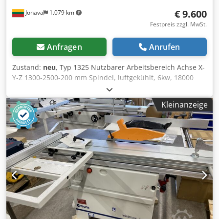
€ 9.600
Jonava
1.079 km
Festpreis zzgl. MwSt.
Anfragen
Anrufen
Zustand:
neu
, Typ 1325 Nutzbarer Arbeitsbereich Achse X-
Y-Z 1300-2500-200 mm Spindel, luftgekühlt, 6kw, 18000
U/min. Motor Hybrid-Servo Antriebssystem LAAK
Arbeitstisch Vakuumplatte Vakuumpumpe 7,5 kW
Kleinanzeige
Höchstgeschwindigkeit 25.000 mm/min (x y) 10.000
mm/min ( Z ) Arbeitsgeschwindigkeit 10-15M/MIN Leistung
380V/50HZ Kode G Transport Abmessungen
3200x2100x1800mm Gewicht 1600 kg Preis 9600 Eur (EXW
Jonava, Litauen) Cedpfeq Tn I Nox Alcjrf