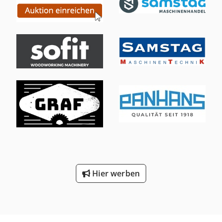
Filterabreinigung, Abmessungen: L= 1.085 mm, B= 650
mm, H= 1.985 mm, Volumen-Staubtonne: 135 Liter,
Gewicht: 117 kg, Nenn-Volumenstrom (nach dem
Abreinigen): 814 m³ / h, Standort: ab Lager 54634 Bitburg -
sofort verfügbar -
Hier werben