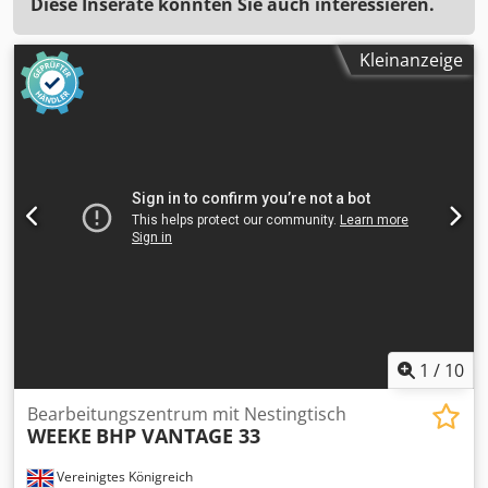
Diese Inserate könnten Sie auch interessieren.
Kleinanzeige
1
/
10
Bearbeitungszentrum mit Nestingtisch
WEEKE
BHP VANTAGE 33
Vereinigtes Königreich