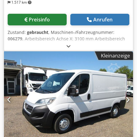
1.517 km
Preisinfo
Anrufen
Zustand:
gebraucht
, Maschinen-/Fahrzeugnummer:
006279
, Arbeitsbereich Achse X: 3100 mm Arbeitsbereich
Achse Y: 1250 mm Arbeitsebene: Nestingtisch Anz.
kontrollierte Achsen: 3 Achsen Anzahl Bohrspindeln: 11
Kleinanzeige
Anzahl Werkzeugplätze: 8 Csdokw H Ekopfx Alcsrf