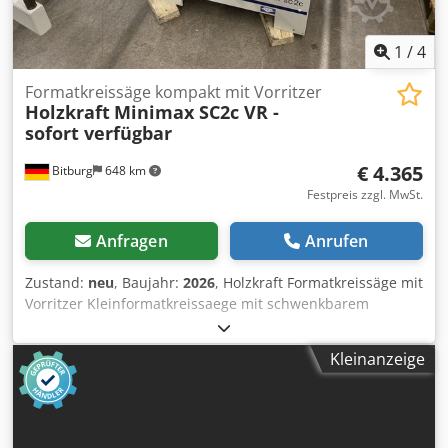
1
/
4
Formatkreissäge kompakt mit Vorritzer
Holzkraft
Minimax SC2c VR -
sofort verfügbar
€ 4.365
Bitburg
648 km
Festpreis zzgl. MwSt.
Anfragen
Anrufen
Zustand:
neu
, Baujahr:
2026
, Holzkraft Formatkreissäge mit
Vorritzer Kleinformatkreissaege mit schwenkbarem
Saegeblatt und hochwertigem Formatschiebeschlitten aus
eloxiertem Aluminium Crsdpfx Aloih Dwvjcsf Schnittebene
Kleinanzeige
der Kleinformatkreissaege direkt am Rolltisch
Praezisionsgefuehrter Format-Schiebeschlitten aus
Aluminium, serienmaessig eloxiert Grossflaechiger
Tischausleger auf Teleskoparm gefuehrt und