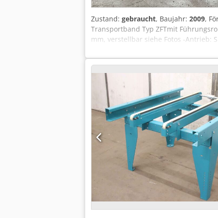
Zustand:
gebraucht
, Baujahr:
2009
, F
Transportband Typ ZFTmit Führungsro
mm, verstellbar siehe Fotos -Antrieb
Gewicht: 167 kg