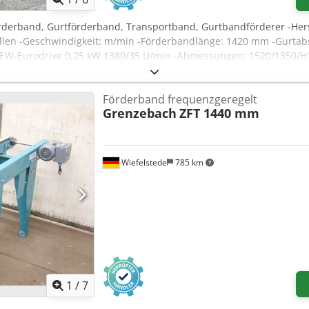
örderband, Gurtförderband, Transportband, Gurtbandförderer -Her
llen -Geschwindigkeit: m/min -Förderbandlänge: 1420 mm -Gurtab
: SEW-Eurodrive 0,25 kW 1380/35 U/min -Abmessungen: 1520/1350/
Förderband frequenzgeregelt
Grenzebach
ZFT 1440 mm
Wiefelstede
785 km
1
/
7