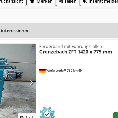
uckansicht
Merken
Teilen
Inserat melde
 interessieren.
Förderband mit Führungsrollen
Grenzebach
ZFT 1420 x 775 mm
Wiefelstede
785 km
1
/
6