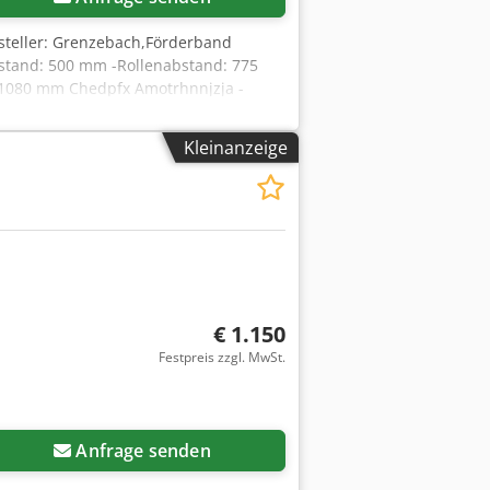
steller: Grenzebach,Förderband
stand: 500 mm -Rollenabstand: 775
H1080 mm Chedpfx Amotrhnnjzja -
Kleinanzeige
€ 1.150
Festpreis zzgl. MwSt.
Anfrage senden