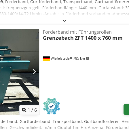
09
, Förderband, Gurtförderband, Transportband, Gurtbandförderer
it: frequenzgeregelt -Förderbandlänge: 1440 mm -Gurtabstand: 3
W 280-1400/14-72 U/min -Anzahl: 1x Förderband vorhanden -Abmes
Förderband mit Führungsrollen
Grenzebach
ZFT 1400 x 760 mm
Wiefelstede
785 km
1
/
6
örderband, Gurtförderband, Transportband, Gurtbandförderer -Her
llen -Geschwindigkeit: m/min Cjdpfotrhm Hjx Amzeha -Förderband