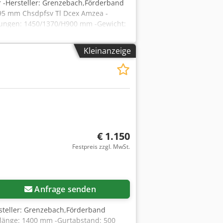
 -Hersteller: Grenzebach,Förderband
95 mm Chsdpfsv Tl Dcex Amzea -
sungen: 1450/1370/H900 mm -Gewicht:
Kleinanzeige
€ 1.150
Festpreis zzgl. MwSt.
Anfrage senden
steller: Grenzebach,Förderband
länge: 1400 mm -Gurtabstand: 500