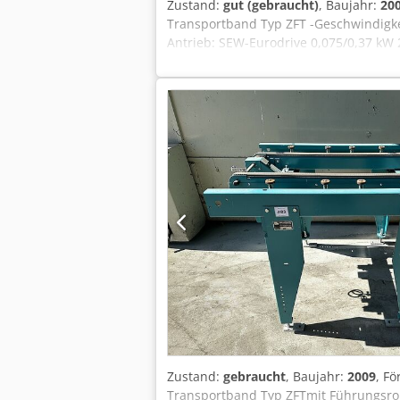
Zustand:
gut (gebraucht)
, Baujahr:
20
Transportband Typ ZFT -Geschwindigke
Antrieb: SEW-Eurodrive 0,075/0,37 k
128 kg
Zustand:
gebraucht
, Baujahr:
2009
, F
Transportband Typ ZFTmit Führungsro