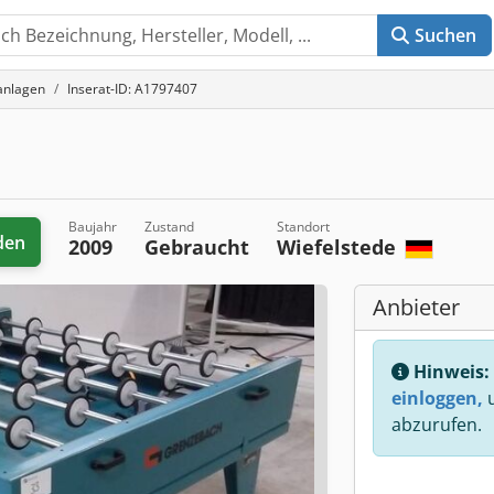
Suchen
anlagen
Inserat-ID: A1797407
Baujahr
Zustand
Standort
den
2009
Gebraucht
Wiefelstede
Anbieter
Hinweis:
einloggen,
u
abzurufen.