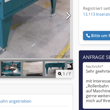
Registriert sei
13.113 Inserat
Bitte um 
ANFRAGE S
Nachricht*
1
/
7
bahn angetrieben