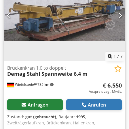
1
/
7
Brückenkran 1,6 to doppelt
Demag Stahl
Spannweite 6,4 m
€ 6.550
Wiefelstede
785 km
Festpreis zzgl. MwSt.
Anfragen
Anrufen
Zustand:
gut (gebraucht)
, Baujahr:
1995
,
Zweiträgerlaufkran, Brückenkran, Hallenkran,
Montagekran, Arbeitsplatzkran, Deckenlaufkran, Laufkran,