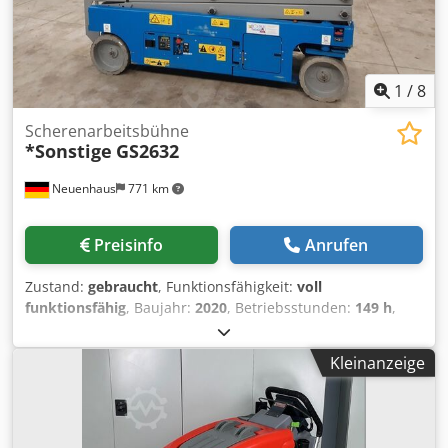
1
/
8
Scherenarbeitsbühne
*Sonstige
GS2632
Neuenhaus
771 km
Preisinfo
Anrufen
Zustand:
gebraucht
, Funktionsfähigkeit:
voll
funktionsfähig
, Baujahr:
2020
, Betriebsstunden:
149 h
,
Tragkraft:
227 kg
, Hubhöhe:
7.960 mm
, Bauhöhe:
2.310
mm
, Kraftstofftyp:
elektrisch
, Antriebsart:
Elektro
,
Kleinanzeige
Baubreite:
840 mm
, Scherenarbeitsbühne Zustand
Technisch: gut Bereifung vorne Grösse: 15x5 Bereifung
vorne Zustand: 80 - 100% Bereifung hinten Grösse: 15x5
Bereifung hinten Zustand: 80 - 100% Batterie Zustand: 80 -