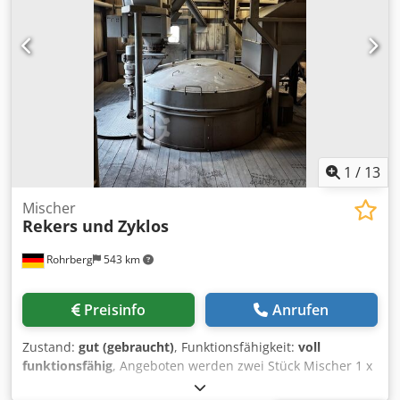
1
/
13
Mischer
Rekers und Zyklos
Rohrberg
543 km
Preisinfo
Anrufen
Zustand:
gut (gebraucht)
, Funktionsfähigkeit:
voll
funktionsfähig
, Angeboten werden zwei Stück Mischer 1 x
Rekers 1500 1 x Zyklos 1500/1000 (Ersatzmischer,