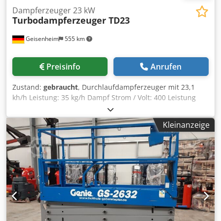
Dampferzeuger 23 kW
Turbodampferzeuger TD23
Geisenheim
555 km
Preisinfo
Anrufen
Zustand:
gebraucht
, Durchlaufdampferzeuger mit 23,1
kh/h Leistung: 35 kg/h Dampf Strom / Volt: 400 Leistung
pro Stunde: 35 Dedpfx Asxytrwspajkr Zolltarif Nummer:
84022000 Fracht und Verpackung 120.-
Kleinanzeige