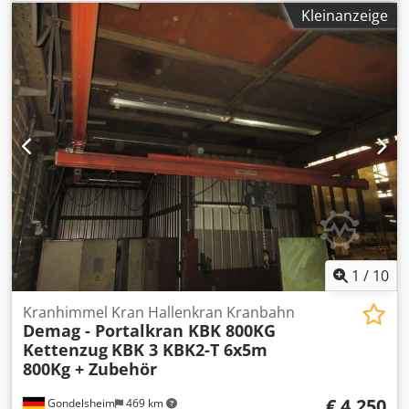
neuwertig). Dedeylkf Hjpfx Apaokr Details: siehe
Kleinanzeige
Typenschilder.
1
/
10
Kranhimmel Kran Hallenkran Kranbahn
Demag - Portalkran KBK 800KG
Kettenzug
KBK 3 KBK2-T 6x5m
800Kg + Zubehör
€ 4.250
Gondelsheim
469 km