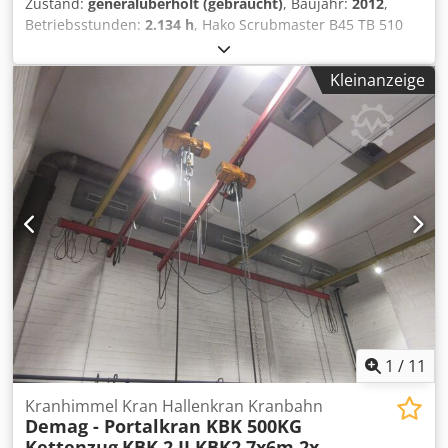
Zustand:
generalüberholt (gebraucht)
, Baujahr:
2012
,
Betriebsstunden:
2.134 h
, Hako Scrubmaster B45 TB 510
Generalüberholte Scheuersaugmaschine mit neuen
Batterien, neuer Saugturbine u.v.m - mit 6 Monaten
Kleinanzeige
Garantie und neuer DGUV V3 Prüfung samt Prüfprotokoll.
Arbeitsbreite o. Saugfuß: 51 cm Arbeitsbreite m. Saugfuß:
86 cm Flächenleistung max.: 2000 qm/h Frischwassertank:
45 L Schutzwassertank: 45 L Antriebsart: Elektro 24V
Batterie: 2 x 12V 85Ah GEL-Batterie Verbaute Neuteile /
durchgeführte Reparaturen: - Saugmotor 24V 400W neu - 2
x 12V 85Ah GEL-Batterie neu - Bürstendeck /
Bürstenmotoren generalüberholt inkl. neuer Kugellager,
Kohlebürsten und Stoßleiste - Alle Schläuche neu -
Tellerbürsten neu Dkodpfou Sr U Nox Apasr - Stützräder
neu - Sauglippen neu - Frischwasserfilter neu Darüber
hinaus bieten wir: Service, Reparatur und Vertrieb für alle
gängigen Hako-Modelle.
1
/
11
Kranhimmel Kran Hallenkran Kranbahn
Demag - Portalkran KBK 500KG
Kettenzug
KBK 2 II KBK2 7x6m 2x