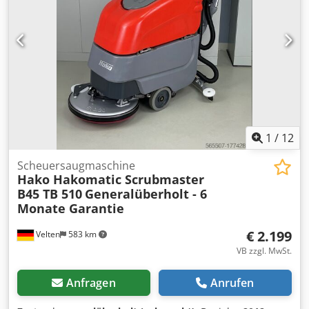
100% Dkedpfjvg Tmxox Apaor Bild dient u. U. als
Symboldarstellung Wenderadius- Innen/aussen: 0 / 2,13 m
Radstand : 1,85 m Eigengewicht : 2.145 kg Tragfähigkeit :
227 kg Länge eingefahren : 2440 mm
1
/
12
Scheuersaugmaschine
Hako Hakomatic Scrubmaster
B45 TB 510
Generalüberholt - 6
Monate Garantie
€ 2.199
Velten
583 km
VB zzgl. MwSt.
Anfragen
Anrufen