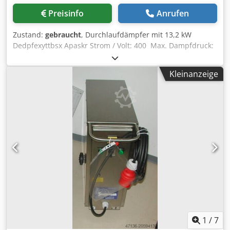
Preisinfo
Anrufen
Zustand:
gebraucht
, Durchlaufdämpfer mit 13,2 kW
Dedpfexyttbsx Apaskr Strom / Volt: 400 Max. Dampfdruck:
2,5 bar Max. Dampfmenge pro Stunde: 20 kg/h
Kleinanzeige
1
/
7