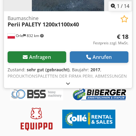
1
/
14
Baumaschine
Perii
PALETY 1200x1100x40
€ 18
Orle
832 km
Festpreis zzgl. MwSt.
Anfragen
Anrufen
Zustand:
sehr gut (gebraucht)
, Baujahr:
2017
,
PRODUKTIONSPALETTEN DER FIRMA PERII, ABMESSUNGEN
1200X1100X50 mm, MENGE 4000 STÜCK, PREIS GILT PRO
STÜCK, ZUSTAND B – GUT. Dkjdpfxox Hdpie Apajr