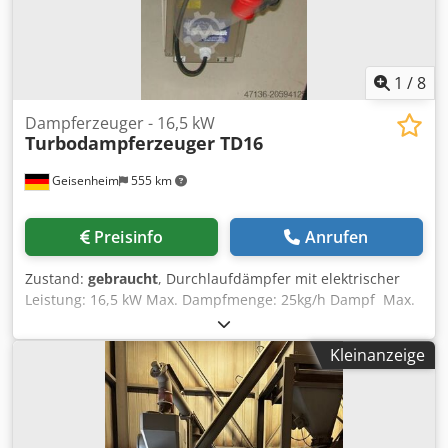
Ihre Kranbahn mit Traglast und Abmessungen
unverbindlich an. Dsdperwi Dhsfx Apaokr
1
/
8
Dampferzeuger - 16,5 kW
Turbodampferzeuger TD16
Geisenheim
555 km
Preisinfo
Anrufen
Zustand:
gebraucht
, Durchlaufdämpfer mit elektrischer
Leistung: 16,5 kW Max. Dampfmenge: 25kg/h Dampf Max.
Dampfdruck: 2,5 bar Dedpfx Aexytrqopaekr unbegrenztes
Dämpfen, sofort Betriebsbereit, Strom / Volt: 400 Zolltarif
Kleinanzeige
Nummer: 84022000