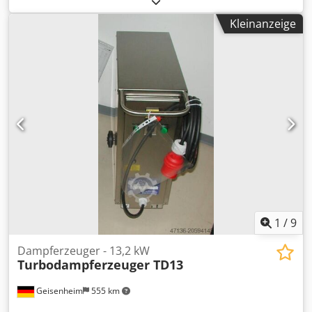
Kransystem Dsdpfxsb A Ny Ej Apaokr -mit 2x
Kleinanzeige
Elektroseilzügen -Tragkraft: 2x 1600 kg -Brücke Tragkraft:
3,2 to -Spannweite: 6,4 m -Flurbedienung -Abmessungen:
2000/6400/H1000 mm -Gewicht: ca. 2000 kg
1
/
9
Dampferzeuger - 13,2 kW
Turbodampferzeuger TD13
Geisenheim
555 km