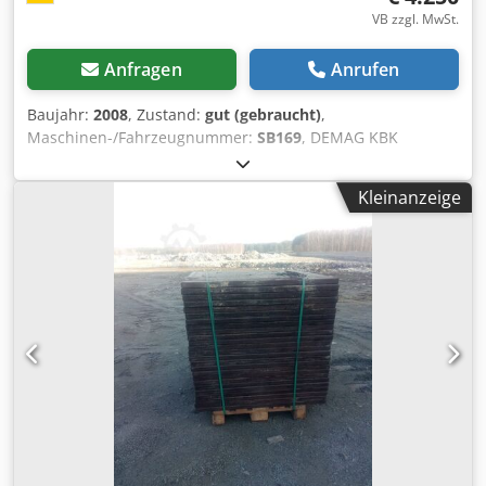
VB zzgl. MwSt.
Anfragen
Anrufen
Baujahr:
2008
, Zustand:
gut (gebraucht)
,
Maschinen-/Fahrzeugnummer:
SB169
, DEMAG KBK
Kranhimmel Kranbahn Masse ca. 6x5m Dodpfx Aperwi
Saoaskr Nutzlast / Hebelast 800 KG - 0,8to Technische
Kleinanzeige
Daten der Anlage: Kranbahn aus Demag KBK2-T / KBK3
Schienen Laufschiene 6m, Brücke 5m Anlage wird komplett
geliefert: KBK Schienen, Schienenverbinder, Fahrwerke,
Endplatten, Kabelschlepp, Halter/Abhaenger etc. incl.
Demag DC 800KG Kettenzug, Hubhöhe ca 5m Kran ist
demontiert und sofort verfügbar Gebrauchter Zustand,
Siehe Bilder Artikelstandort ist 75053 Gondelsheim
Versand per Spedition oder Abholung nur nach
Terminabsprache Demag KBK1 KBK2 und KBK3 Schienen
sind Lagerware ! Es sind auch andere KBK Anlagen
vorrätig. Nutzlast 125KG - 1600KG Bitte fragen Sie Ihre
Kranbahn mit Traglast und Abmessungen unverbindlich
an.