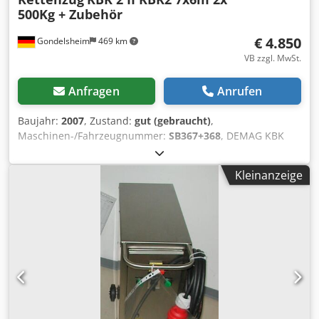
500Kg + Zubehör
€ 4.850
Gondelsheim
469 km
VB zzgl. MwSt.
Anfragen
Anrufen
Baujahr:
2007
, Zustand:
gut (gebraucht)
,
Maschinen-/Fahrzeugnummer:
SB367+368
, DEMAG KBK
Kranhimmel Kranbahn Masse ca. 7x6m Nutzlast / Hebelast
2x 500 KG - 2x 0,5to Technische Daten der Anlage:
Kleinanzeige
Kranbahn aus Demag KBK2 Schienen Laufschienen 7m,
Brücken 6m Anlage wird komplett geliefert: KBK Schienen,
Schienenverbinder, Fahrwerke, Endplatten, Kabelschlepp,
Halter/Abhaenger etc. incl. 2x Kito 500KG Kettenzug,
Hubhöhe ca 5m Kran ist demontiert und sofort verfügbar
Gebrauchter Zustand, Siehe Bilder Artikelstandort ist
75053 Gondelsheim Versand per Spedition oder Abholung
nur nach Terminabsprache Demag KBK1 KBK2 und KBK3
Schienen sind Lagerware ! Es sind auch andere KBK
Anlagen vorrätig. Nutzlast 125KG - 1600KG Bitte fragen Sie