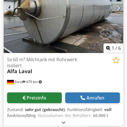
1
/
6
5x 60 m³ Milchtank mit Rührwerk
isoliert
Alfa Laval
Forst
479 km
Preisinfo
Anrufen
Zustand:
sehr gut (gebraucht)
, Funktionsfähigkeit:
voll
funktionsfähig
, Nutzvolumen des Behälters:
60.000 l
,
Gesamthöhe:
11.500 mm
, Innendurchmesser:
2.900 mm
,