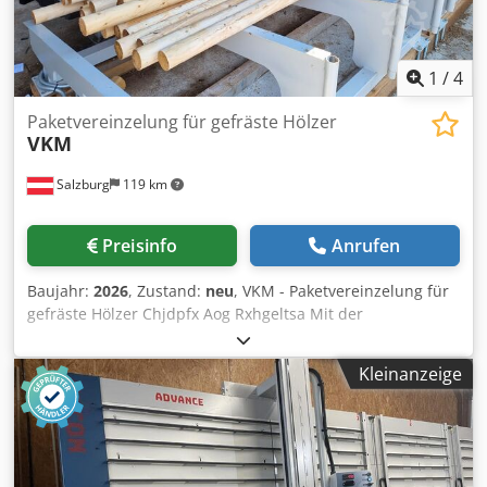
1
/
4
Paketvereinzelung für gefräste Hölzer
VKM
Salzburg
119 km
Preisinfo
Anrufen
Baujahr:
2026
, Zustand:
neu
, VKM - Paketvereinzelung für
gefräste Hölzer Chjdpfx Aog Rxhgeltsa Mit der
Vereinzelung von gefrästen Hölzern, lose aufgelegt oder
als Paket, können bereits gefräste Hölzer wirtschaftlich
Kleinanzeige
weiterverarbeitet werden. In einem zweistufigen Verfahren
werden die Hölzer vereinzelt für die Weiterverarbeitung.
Es ist auch möglich, die Vereinzelten Hölzer in einem
laufenden Prozess gesteuert einzuwerfen. Der Einwerfer
ist mechanisch so konstruiert, dass auch krumme Hölzer