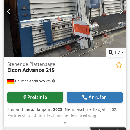
sicher eingeworfen werden. Darüber hinaus kann er auf
den Durchmesser des Holzes angepasst werden, damit
nur ein Stück weiter transportiert wird und es so nicht zu
Stillständen im weiteren Prozess kommt.
1
/
7
Stehende Plattensäge
Elcon
Advance 215
Deutschland
525 km
Preisinfo
Anrufen
Zustand:
neu
, Baujahr:
2023
, Neumaschine Baujahr 2023
Partnership Edition Technische Beschreibung:
Schnitthöhe: vertikal: 0-2.150mm, horizontal: 80-2.000mm
Schnittlänge: 5.300mm Schnitttiefe: 80mm (mit Klemmen: