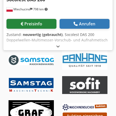
Manufacture: 2022 Operating Hours: approx. 400 hrs
Miechucino
798 km
Location: D 84069 Schierling Availability: short-term
Equipment: -Base machine Lepton 5100 with screen decks
1 and 2 Screen deck 1 spacing: 36 mm Screen deck 2
Preisinfo
Anrufen
spacing: 24 mm Codpfx Alort Uvzjteha -Pre-screen deck
with long hopper and variable adjustable dosing roller -
Zustand:
neuwertig (gebraucht)
, Socolest DAS 200
Volume measurement via loading -Preparation for air
Doppelwellen-Multimesser-Vorschub- und Aufnahmetisch
separator -Compressor -LED package -Remote control for
- Hergestellt in Italien - Zentrier-Zuführtisch -
all key settings via radio -Diesel-electric drive 80 kW -Axle
Empfangsablagetisch - Obere Ziehwalzen TECHNISCHE
leveling system -Twin axle, approved for 80 km/h -19,000
DATEN - Schnitthöhe 200 mm - Schnittbreite 400 mm -
kg total weight -Transport dimensions: 11.97 m total
Motorleistung 2 x 55 kW - Spurbreite 630 mm -
length, 3.98 m height, 2.53 m width, no special transport
Blattdurchmesser max. 350 mm - Vorschubgeschwindigkeit
permit required Possible screening materials: Compost,
40 m/min - hydraulische Walzenhöhenverstellung -
green waste, biomass, root wood, waste wood, general
hydraulische Schnitthöhenverstellung - hydraulischer
waste, RDF, various recycling materials (not suitable for
Vorschub - vier oben montierte Abzugswalzen - vier Reihen
construction debris or excavated material) Miscellaneous:
von Rückschlagverriegelungen - Schaftdurchmesser 70
Very good used condition, fully operationa
mm - Durchmesser der Hülse 90 mm - pneumatische
Seitendruckzentrierung - Durchmesser der Aderendhülsen
2 x 250 mm - Mindestlänge des Werkstücks 720 mm - Laser
- 5700 mm Einlaufband Tisch - Breite des Tisches 600 mm -