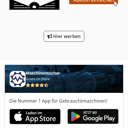
Oberwalze pneumatische Druckwalze - Geschwindigkeit
des Tisches durch Inverter geregelt - Aufnahmetisch 9200
mm - Breite der Rollen 800 mm Chsdpfx Ajqup Ansltea -
Durchmesser der Walzen 135 mm - vier Fallketten -
Abstand zwischen den Ketten 1900 mm Abmessungen
Transport 1300 cm x 240 cm x 200 cm Gewicht 8 t
Hier werben
Maschinensucher
Gratis im Store
Die Nummer 1 App für Gebrauchtmaschinen!