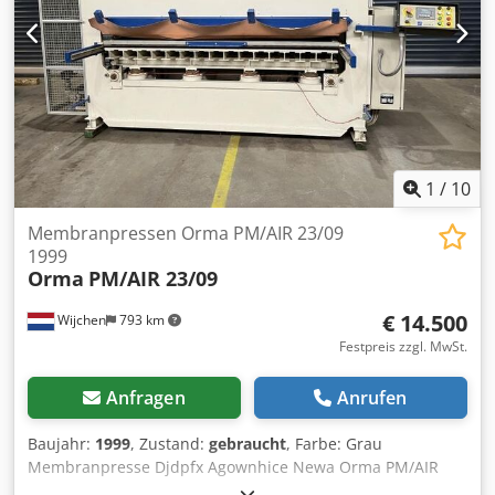
1
/
10
Membranpressen Orma PM/AIR 23/09
1999
Orma
PM/AIR 23/09
€ 14.500
Wijchen
793 km
Festpreis zzgl. MwSt.
Anfragen
Anrufen
Baujahr:
1999
, Zustand:
gebraucht
, Farbe: Grau
Membranpresse Djdpfx Agownhice Newa Orma PM/AIR
Baujahr 1999 Seriennummer 52850199 Abmessungen