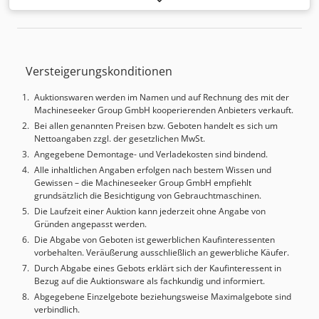
2300*900mm Maximale Plattengröße 2200 x 800 mm
Maximale Plattenstärke 40 mm 8 Zylinder Durchmesser
100 mm Hub 150mmDruck 160T Druckdruck 6 kg/cm²
Heizung 13 kW Gesamtleistung 17,3 kW 380 V, 35 Ampere
Versteigerungskonditionen
Abmessungen: 3900x1800xH2100mm, Gewicht 5900kg -
Baujahr: 1999 - Dokumentation verfügbar: Nein - CE-
Auktionswaren werden im Namen und auf Rechnung des mit der
Zertifikat vorhanden: Nein - Seriennummer: 52850199 -
Machineseeker Group GmbH kooperierenden Anbieters verkauft.
Leistung Hauptmotor [kW]: 17.3 - Max. Werkstücklänge
Bei allen genannten Preisen bzw. Geboten handelt es sich um
[mm]: 2200 - Max. Werkstückbreite [mm]: 800 - Max.
Nettoangaben zzgl. der gesetzlichen MwSt.
Werkstückhöhe [mm]: 40 - Anzahl Zylinder [St.]: 8 -
Angegebene Demontage- und Verladekosten sind bindend.
Zylinderdurchmesser [mm]: 100 - Gesamter Arbeitsdruck
Alle inhaltlichen Angaben erfolgen nach bestem Wissen und
[Tonnen]: 160 - Arbeitsdruck [kg/cm²]: 6 - Heizkessel
Gewissen – die Machineseeker Group GmbH empfiehlt
vorhanden: Ja Finanzielle Informationen Mehrwertsteuer:
grundsätzlich die Besichtigung von Gebrauchtmaschinen.
Der angegebene Preis versteht sich zzgl. Mehrwertsteuer
Die Laufzeit einer Auktion kann jederzeit ohne Angabe von
Mehrwertsteuer/Differenzbesteuerung: Mehrwertsteuer
Gründen angepasst werden.
abzugsfähig für Unternehmer Lieferung und
Die Abgabe von Geboten ist gewerblichen Kaufinteressenten
Inzahlungnahme jederzeit möglich für alles aus dem
vorbehalten. Veräußerung ausschließlich an gewerbliche Käufer.
Industriebereich Yorick Diebels
Durch Abgabe eines Gebots erklärt sich der Kaufinteressent in
Bezug auf die Auktionsware als fachkundig und informiert.
Abgegebene Einzelgebote beziehungsweise Maximalgebote sind
verbindlich.