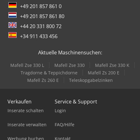
+49 201 857 861 0
+49 201 857 861 80
+44 20 331 800 72
+34 911 433 456
Aktuelle Maschinensuchen:
Mafell Zse 330 L
Mafell Zse 330
Mafell Zse 330 K
Tragdorne & Teppichdorne
Mafell Zs 200 E
Mafell Zs 260 E
Teleskopgabelzinken
Verkaufen
Service & Support
Inserate schalten
Login
Inserate verwalten
FAQ/Hilfe
Werbung buchen
Kontakt