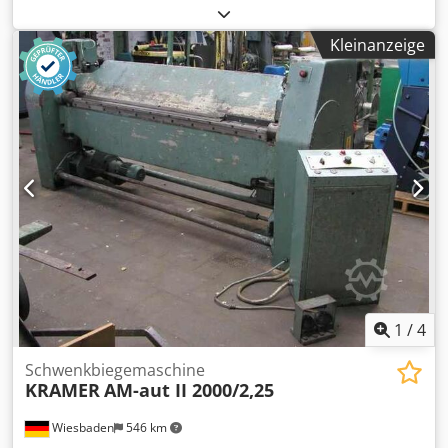
1°06 ° Hubzahl 45 Hub/min Dcjdpfouagxpjx Ac Hjk
Gesamtleistungsbedarf 3,0 kW Raumbedarf ca. 3600 x
Kleinanzeige
2200 x 1600 mm Gewicht 4500 kg Ausstattung: - elektrisch-
motorischer Hinteranschlag - mit digitaler ELGO
Positionsanzeige - manuelle Schnittspaltverstellung - 1x
Seitenanschlag mit mm-Skala - 2x Auflegearme - 1x
freibeweglicher Doppel-Fußschalter - vorderer
Fingerschutz Sonderzubehör inklusive : - pneumatische
Blechhochhaltevorrichtung für Dünnblechzuschnitte
1
/
4
Schwenkbiegemaschine
KRAMER
AM-aut II 2000/2,25
Wiesbaden
546 km