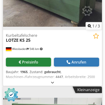
Platzbedarf ca. B 650 x H 900 + 450 x T 1100 mm - Gewicht
ca. 200 kg
1
/
3
Kurbeltafelschere
LOTZE
KS 25
Wiesbaden
546 km
Preisinfo
Anrufen
Baujahr:
1965
, Zustand:
gebraucht
,
Maschinen-/Fahrzeugnummer:
4447
, Arbeitsbreite: 2500
mm Blechstaerke: 4 mm Ausladung: 70 mm
Hinteranschlag: 520 mm Dcodpfxsb H Ibuo Ac Hjk
Kleinanzeige
Antriebsleistung: 380 V, 6,3 kW Platzbedarf: 3200 x 2300 x
1270 mm Gewicht: 4600 kg