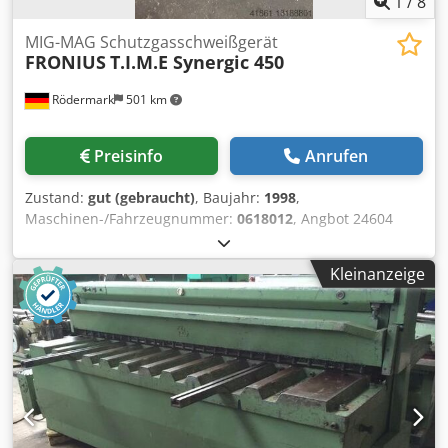
1
/
8
MIG-MAG Schutzgasschweißgerät
FRONIUS
T.I.M.E Synergic 450
Rödermark
501 km
Preisinfo
Anrufen
Zustand:
gut (gebraucht)
, Baujahr:
1998
,
Maschinen-/Fahrzeugnummer:
0618012
, Angbot 24604
Technische Daten: - geeignet zum Schweißen von Stahl ,
Alu Sondermetalle , Cr Ni , usw. - Schweißstrom 450 A 60%
Kleinanzeige
ED - 360 A 100% ED - Schweißstrom regulierbar von 3 A -
450 A - Synergic Einstellungssteuerung FRONIUS -
Wasserkühlgerät FRONIUS - Separater Drahtvorschubkoffer
- Zwischenpaket Gerät – Drahtvorschubkoffer 1 lfm - 4
Rollen Drahtvorschub stufenlos regulierbar - MIG - MAG
Schlauchpaket wassergekühlt ca. 4 lfm - Massekabel -
Druckminderer Dcjdpfx Ajvncubjc Hok - Fahrbares
Untergestell - Anschluss 400 V / 6,6 A / 8,7 kVA -