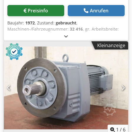
Preisinfo
Anrufen
Baujahr:
1972
, Zustand:
gebraucht
,
Maschinen-/Fahrzeugnummer:
32 416
, gr. Arbeitsbreite:
1530 mm fuer Bleche bis: 2,5 mm Oeffnungsweite
Oberwange: 290 mm Verstellbarkeit Biegewange: 90 mm
Kleinanzeige
Oberwangenantrieb: 1,1 kW Unterwangenantrieb: 3 kW
Dcsdpoy Np Asfx Ac Hok Hinteranschlag: ja mm Gewicht:
2200 kg Platzbedarf: 800x3000x1380 mm Arbeitsbreite
normal (durch Beschaedigung der Oberwange links und
rechts, nicht mehr erreichbar) 2000 mm
1
/
6