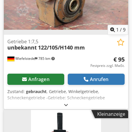
1
/
9
Getriebe 1:7,5
unbekannt
122/105/H140 mm
€ 95
Wiefelstede
785 km
Festpreis zzgl. MwSt.
Anfragen
Anrufen
Zustand:
gebraucht
, Getriebe, Winkelgetriebe,
Schneckengetriebe -Getriebe: Schneckengetriebe
Übersetzung: i = 7,5 -Wellen: Ø 14 x 34 mm / siehe Fotos -
Abmessung: 122/105/H140 mm -Gewicht: 4,2 kg Dodet Snw
Kleinanzeige
Sjpfx Ac Hjck