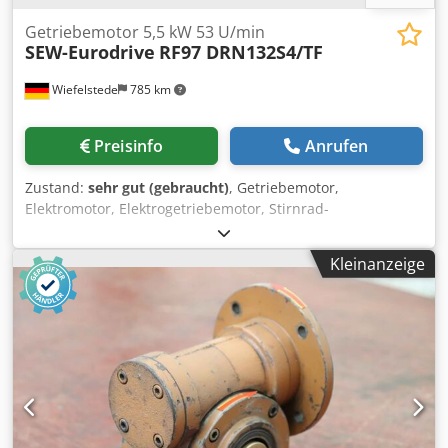
Getriebemotor 5,5 kW 53 U/min
SEW-Eurodrive
RF97 DRN132S4/TF
Wiefelstede
785 km
Preisinfo
Anrufen
Zustand:
sehr gut (gebraucht)
, Getriebemotor,
Elektromotor, Elektrogetriebemotor, Stirnrad-
Getriebemotor -Zustand: ungebraucht -Hersteller: SEW-
Eurodrive, Stirnrad-Getriebemotor -Typ: RF97 DRN132S4/TF
Kleinanzeige
i 27,58 -Drehzahl: 53 U/min -Leistung: 5,5 kW Dcedpfx Acot
Uluyj Hjk -Welle: Ø 60 x 90 mm -Schutzart: IP54 -Anzahl: 2
Stück vorhanden -Preis: pro Stück -Abmessungen:
860/350/H410 mm -Gewicht: 170 kg/St.