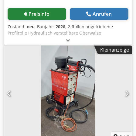
Preisinfo
Anrufen
Zustand:
neu
, Baujahr:
2026
, 2-Rollen angetriebene
Profilrolle Hydraulisch verstellbare Oberwalze
Wellendurchmesser: 40 mm Rollendurchmesser: 152-162
mm Umdrehungen: 8,5 pro Minute. Djdpfx Aohgiuhsc Heck
Kleinanzeige
Oberwalzenverstellung: 120 mm Kapazitätstabelle: im
Anhang Maschine in verschiedenen Ausführungen
erhältlich: Manuelle Verstellung, 3-Rollenantrieb usw.