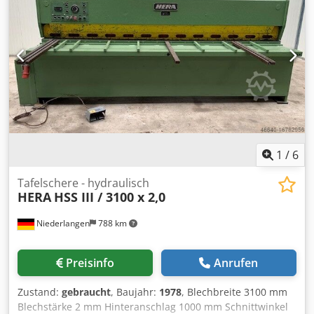
1
/
6
Tafelschere - hydraulisch
HERA
HSS III / 3100 x 2,0
Niederlangen
788 km
Preisinfo
Anrufen
Zustand:
gebraucht
, Baujahr:
1978
, Blechbreite 3100 mm
Blechstärke 2 mm Hinteranschlag 1000 mm Schnittwinkel