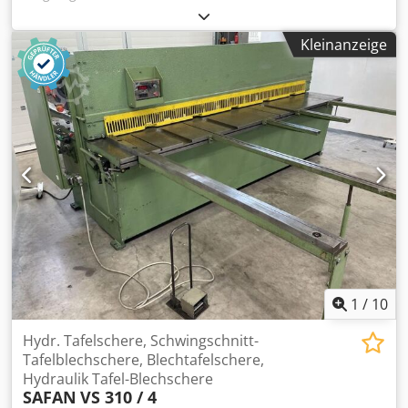
Oberwalze wird hydraulisch bewegt – Digitale Anzeige
Dcjdpfx Aolp Ryhoc Hek – Kann horizontal/vertikal
Kleinanzeige
verwendet werden – Fußsteuerung – Not-Halt –
Dokumentation – 400V
1
/
10
Hydr. Tafelschere, Schwingschnitt-
Tafelblechschere, Blechtafelschere,
Hydraulik Tafel-Blechschere
SAFAN
VS 310 / 4