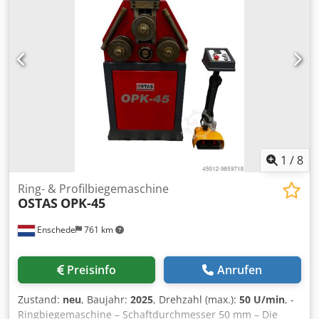
1
/
8
Ring- & Profilbiegemaschine
OSTAS
OPK-45
Enschede
761 km
Preisinfo
Anrufen
Zustand:
neu
, Baujahr:
2025
, Drehzahl (max.):
50 U/min
, -
Ringbiegemaschine – Schaftdurchmesser 50 mm – Die