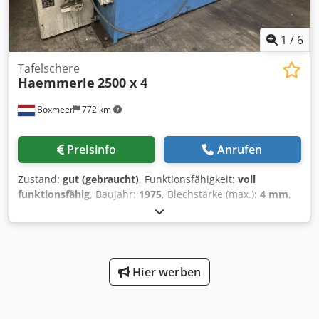
Platzbedarf ohne Blechauflagen L x B x H 3850 x 2300 x
1680 mm Maschinentiefe mit Blechauflagen 3900 mm
Gewicht 5,7 ton. guter Zustand
1
/
6
Tafelschere
Haemmerle
2500 x 4
Boxmeer
772 km
Preisinfo
Anrufen
Zustand:
gut (gebraucht)
, Funktionsfähigkeit:
voll
funktionsfähig
, Baujahr:
1975
, Blechstärke (max.):
4 mm
,
Leistung:
22,06 kW (29,99 PS)
, Schnittlänge (max.):
2.500
mm
, Altere aber gepflegte Maschine Dcsdpfx Acsr Nvf Us
Hjk
Hier werben