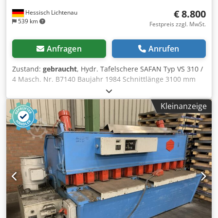
€ 8.800
Hessisch Lichtenau
539 km
Festpreis zzgl. MwSt.
Anfragen
Anrufen
Zustand:
gebraucht
, Hydr. Tafelschere SAFAN Typ VS 310 /
4 Masch. Nr. B7140 Baujahr 1984 Schnittlänge 3100 mm
Schnittstärke 4 mm Hinteranschlag 900 mm, Genauigkeit
+/- 0,5 mm Winkelanschlag vorne links 2100 mm Hydraulik-
Kleinanzeige
Tankinhalt ca. 120 Liter Antriebsleistung 7,5 kW
Netzanschluß 400 Volt, 50 Hz - motorischer Hinteranschlag
mit Positioniersteuerung und digitaler Positionsanzeige -
Einzelhub und Dauerhub mit einstellbarer Hubpause
Dcodpoumpq Nefx Ac Hjk - Schnittwinkelverstellung -
manuelle Schnittspaltverstellung - stufenlose
Schnittlängenverstellung - Schnittlinienbeleuchtung - 17
Hydraulische Blechniederhalter - Winkelanschlag links mit
Skala 2100 mm - 2 Stück Materialauflagearme 1600 mm - 2
Stück Materialauflagearme 615 mm - elektrischer
Fußschalter - fester Fingerschutz vor den Niederhaltern