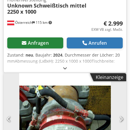
Unknown
Schweißtisch mittel
2250 x 1000
€ 2.999
Österreich
115 km
EXW VB zzgl. MwSt.
Anfragen
Anrufen
Zustand:
neu
, Baujahr:
2024
, Durchmesser der Löcher: 20
mmAbmessung (LxBxH): 2250 x 1000 x 1000Tischbreite:
1000Tischlänge: 2250Arbeitshöhe: 93-103Plattendicke:
12Schweißtisch mittel Produktspezifikationen
Kleinanzeige
Schweißtische - Die Größe der Platte ist 2250mm x
1000mm - Verstärkungsrand umlaufend 140mm hoch,
versehen mit einem zweireihigen Lochraster. - Das
Lochraster ist von Mitte zu Mitte 100 mm mal 100 mm. -
Ausgestattet mit den erforderlichen Verstärkungsrippen in
Breite und Länge. - Das Material des Tisches ist S355,
gebeizt und geölt. - Die Füße sind mit Kugelgelenken
ausgestattet, die in der Höhe verstellbar sind. - Der
Schweißtisch ist geölt und gebeizt. Dadurch entsteht eine