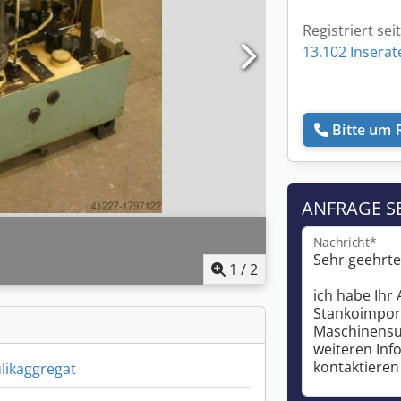
Registriert sei
13.102 Inserat
Bitte um 
ANFRAGE S
Nachricht*
1
/
2
likaggregat