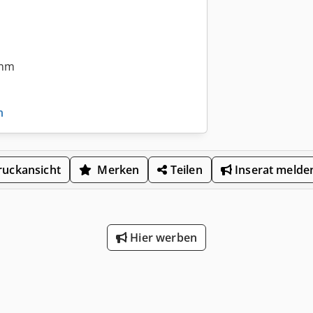
 mm
n
uckansicht
Merken
Teilen
Inserat melde
Hier werben