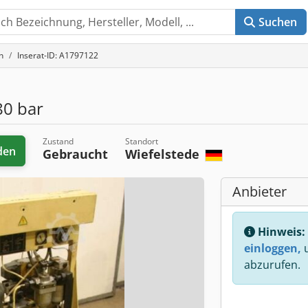
Suchen
n
Inserat-ID: A1797122
80 bar
Zustand
Standort
den
Gebraucht
Wiefelstede
Anbieter
Hinweis:
einloggen,
u
abzurufen.