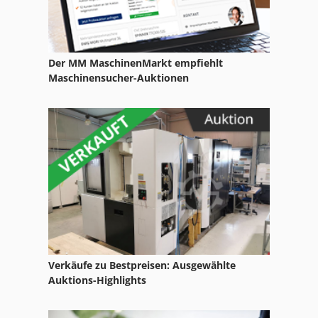
Brand
Dgmpc 3 Abk Bak 41
Der MM MaschinenMarkt empfiehlt
Dsd 201
Maschinensucher-Auktionen
Fngj 20
Format
Frm D Midi
Ga 11 Ff
Hsc 20 Linear
Kaminschablone Fbu
Verkäufe zu Bestpreisen: Ausgewählte
Mb Bäürle
Auktions-Highlights
Meh 5 2 1 8 B