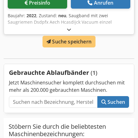
Preisinfo
Anrufen
Baujahr:
2022
, Zustand:
neu
, Saugband mit zwei
Saugriemen Dsdpfx Aech Hcasdijck Vacuum einzel
einstellbar Geschwindigkeit bis 160m/min Geschwindigkeit
stufenlos regelbar Hoehe verstellbar auch lieferbar mit
Suche speichern
anderen Laengen Inkjetbasis
Gebrauchte Ablaufbänder
(1)
Jetzt Maschinensucher komplett durchsuchen mit
mehr als 200.000 gebrauchten Maschinen.
Suchen
Stöbern Sie durch die beliebtesten
Maschinenbezeichnungen: