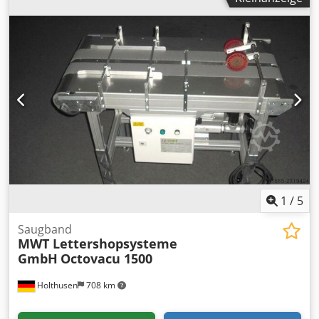
1
/
5
Saugband
MWT Lettershopsysteme
GmbH
Octovacu 1500
Holthusen
708 km