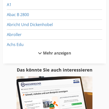
A1
Abac B 2800
Abricht Und Dickenhobel
Abroller
Achs Edu
Mehr anzeigen
Af 222
Aks 202
Das könnte Sie auch interessieren
All Mecanic
As 1050
Ausstattung
Bandsäge Automatisch