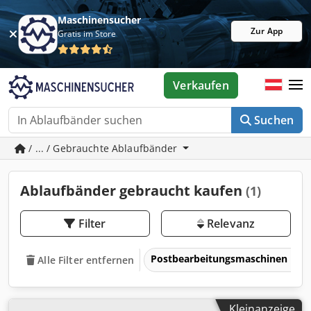
Maschinensucher
Zur App
Gratis im Store
Verkaufen
Suchen
/ ... / Gebrauchte Ablaufbänder
Ablaufbänder gebraucht kaufen
(1)
Filter
Relevanz
Postbearbeitungsmaschinen
Alle Filter entfernen
Kleinanzeige