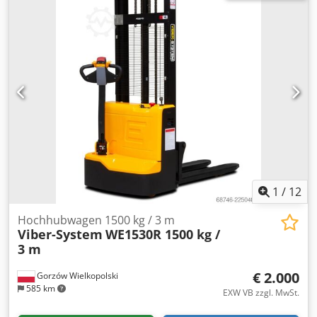
4 Stunden Ladegerät: 230 V AC Fahrgeschwindigkeit
(mit/ohne Last): 3,5/4,5 km/h Hubgeschwindigkeit
(mit/ohne Last): 100/155 mm/s Masthöhe
(eingeklappt/ausgeklappt): 2083/3568 mm Wenderadius:
1482 mm Gewicht: 600 kg Bedienplattform: Klappbar, mit
Sicherheitsverriegelung Geräuschpegel: < 70 dB(A) Radtyp:
Polyurethan Antriebsradgröße: Ø 250 × 80 mm
Lagerradgröße: Ø 80 × 60 mm Zusatzräder (Abmessungen):
Ø 115 × 55 mm Dksdpfx Aajzr E Die Ter Radanordnung
(vorn/hinten, x = angetrieben): 1x, 2/4
1
/
12
Hochhubwagen 1500 kg / 3 m
Viber-System
WE1530R 1500 kg /
3 m
€ 2.000
Gorzów Wielkopolski
585 km
EXW VB zzgl. MwSt.