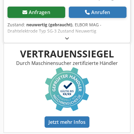
Anfragen
Anrufen
Zustand:
neuwertig (gebraucht)
, ELBOR MAG -
Drahtelektrode Typ SG-3 Zustand Neuwertig
Dedpfsxbfnysx Aa Tskr EN ISO 14341-A- (2011) G 46 4M21
4Si1/G42 3C1 AWS A5. 18-05: ER70S-6 Durchmesser 1,0 mm
250 kg - Fass noch ca. 230 kg im Fass verfügbar
VERTRAUENSSIEGEL
Durch Maschinensucher zertifizierte Händler
Jetzt mehr Infos