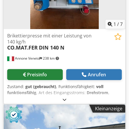
1
/
7
Brikettierpresse mit einer Leistung von
140 kg/h
CO.MAT.FER
DIN 140 N
Annone Veneto
238 km
Preisinfo
Anrufen
Zustand:
gut (gebraucht)
, Funktionsfähigkeit:
voll
funktionsfähig
, Art des Eingangsstroms:
Drehstrom
,
Eingangsspannung:
400 V
, Brikettieranlage der Marke
COMATFER, Typ DIN 140 N, Leistung 140 kg/h, Brikett-
Kleinanzeige
Durchmesser 70 mm. Dkjdpfxezp Rawo Aa Ter