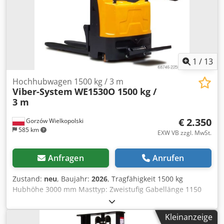
1
/
13
Hochhubwagen 1500 kg / 3 m
Viber-System
WE1530O 1500 kg /
3 m
€ 2.350
Gorzów Wielkopolski
585 km
EXW VB zzgl. MwSt.
Anfragen
Anrufen
Zustand:
neu
, Baujahr:
2026
, Tragfähigkeit 1500 kg
Hubhöhe 3000 mm Masttyp: Zweistufig Gabellänge 1150
mm Gabelbreite 550 mm Minimale Gabelhöhe ≤ 90 mm
Antriebs-/Hubmotor: 0,75 kW AC / 2,2 kW DC Batterie: 24 V
Kleinanzeige
/ 100 Ah (Bleiakku) Batteriegewicht: 2 × 32,5 kg Ladezeit: ca.