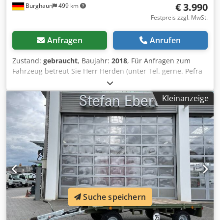
€ 3.990
Burghaun
499 km
Festpreis zzgl. MwSt.
Anfragen
Anrufen
Zustand:
gebraucht
, Baujahr:
2018
, Für Anfragen zum
Fahrzeug betreut Sie Herr Herden (unter Tel. gerne. Pefra
Anhänger 3100 / Ladefläche Länge: 2,55 m / Zulässiges
Gesamtgewicht: 2.810 kg / Baujahr: 2018 Preis: 3.990,00 €
Kleinanzeige
netto / 4.748,10 € brutto - zulässige Fahrgeschwindigkeit
(km/h): 25 Dodpfx Aszpdhuoa Tjkr - Tragkraft (kg): 2.000 -
Leergewicht (kg): 810 - zulässiges Gesamtgewicht (kg):
2.810 - Ladebereichbreite (mm): 2.550 - Ladebereichlänge
(mm): 1.320 - Ladebereichhöhe (mm): 600 Vorbesitzer war
die deutsche Bundeswehr Insgesamt sind drei baugleiche
Anhänger verfügbar In unserem Lager haben wir eine sehr
große Auswahl an verschiedenen Anhängern, die sofort
verfügbar sind! Herr Herden (Tel. betreut Sie gerne. Auf
Wunsch unterbreiten wir Ihnen auch gerne ein
Suche speichern
Finanzierungsangebot. Wir sind offizieller Westtech
Vertriebs- und Servicepartner. Wir sind offizieller Gierking