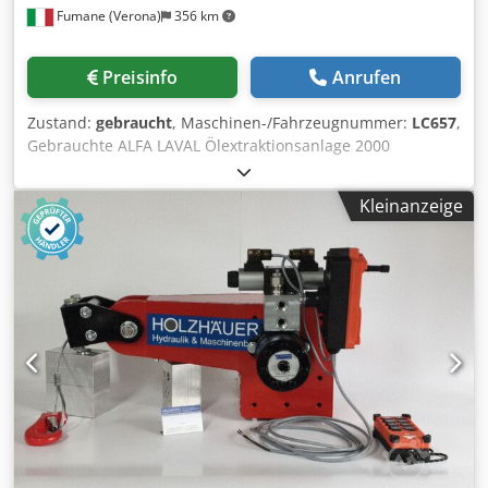
Fumane (Verona)
356 km
Preisinfo
Anrufen
Zustand:
gebraucht
, Maschinen-/Fahrzeugnummer:
LC657
,
Gebrauchte ALFA LAVAL Ölextraktionsanlage 2000
Kg/hTechnische Spezifikationen & LeistungsdatenDiese
komplette Olivenöl-Verarbeitungslinie kombiniert
Kleinanzeige
bewährte Alfa Laval Separationstechnologie mit robuster
Knet- und Aufbereitungs­technik, um eine zuverlässige,
kontinuierliche Extraktionsleistung zu liefern. Es handelt
sich um eine gebrauchte, industrielle
Verarbeitungslösung, die für den Betrieb vorgelagert zu
einer Speiseöl-Abfüll- und Industrie­verpackungsanlage
ausgelegt ist – ideal für Produzenten, die eine gebrauchte
Abfülllinie integrieren oder ihre Getränkeproduktion und
Speiseöl-Verarbeitungskapazität ausbauen
möchten.Stündlicher Durchsatz: 20 ql/h (approx. 2,000
kg/h of olives)Kernkomponenten: Olivenförderer,
Hammermühle, Knetwerk 1 Sektion, Knetwerk 4 Sektionen,