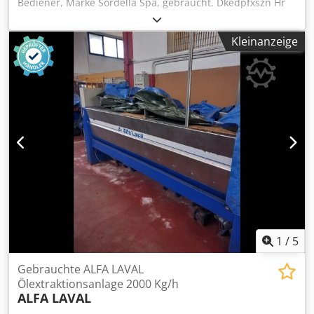
Bediener, Marke Sordella Spa, gebraucht. Dkedpfxszn Hr
Te Aa Tor Maximale Tragfähigkeit: 200 kg. Maximale
Plattformhöhe: 13 m. Maximale Arbeitshöhe: 14,50 m.
Kleinanzeige
1
/
5
Gebrauchte ALFA LAVAL
Ölextraktionsanlage 2000 Kg/h
ALFA LAVAL