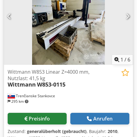
1
/
6
Wittmann W853 Linear Z=4000 mm,
Nutzlast: 41,5 kg
Wittmann
W853-0115
Trenčianske Stankovce
295 km
Preisinfo
Anrufen
Zustand:
generalüberholt (gebraucht)
, Baujahr:
2010
,