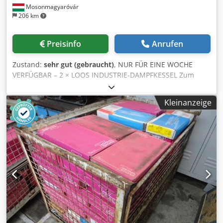
Mosonmagyaróvár
206 km
Preisinfo
Anrufen
Zustand:
sehr gut (gebraucht)
, NUR FÜR EINE WOCHE
VERFÜGBAR – 2 × LOOS INDUSTRIE-DAMPFKESSEL Zum
Verkauf stehen zwei komplette LOOS Industrie-
Dampfkessel, ausgestattet mit Weishaupt-Brennern und
Kleinanzeige
Siemens Simatic-Steuerungssystemen. Technische Daten
pro Kessel: * Hersteller: LOOS * Baujahr: 1994 *
Dampfleistung: 3.200 kg/h * Wärmeleistung: 2.087 kW *
Maximaler Betriebsdruck: 10 bar * Wasserkapazität: 3.890
Liter Dkodpfx Ajzqyv Rsa Tsr * Maximale
Betriebstemperatur: 183 °C * Brenner: Weishaupt RL40/2-A
Mehrflammenbrenner * Baujahr Brenner: 2013 *
Steuerungssystem: Siemens Simatic * Verfügbare Menge:
2 Stück Die Kessel werden als komplette Industrieanlagen
angeboten, einschließlich Brenner, Schaltschränke,
Sicherheitsausrüstung und auf den Fotos sichtbarem
Zubehör. Geeignet für industrielle Anwendungen, die