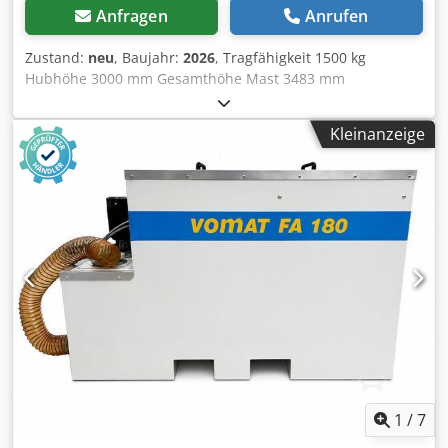
Anfragen
Anrufen
Zustand:
neu
, Baujahr:
2026
, Tragfähigkeit 1500 kg
Hubhöhe 3000 mm Gesamthöhe Mast 3483 mm
Batteriespannung 24 V Batteriegewicht 2 × 23,5 kg
Batteriekapazität 85 Ah Antriebsmotorleistung 0,75 kW
Kleinanzeige
Hubmotorleistung 2,2 kW Dkedpfx Ajzr Ey Dja Tjr
Fahrgeschwindigkeit (mit/ohne Last) 4,2/4,5 km/h
Wenderadius 1366 mm Gabellänge 1150 mm Maximaler
Gabelabstand 700 mm Gabelbreite 165 mm Gesamthöhe
(abgesenkte Gabeln) 1983 mm Eigengewicht 560 kg
Geräuschpegel < 70 dB(A) Radtyp Polyurethan (PU)
Antriebsrad Ø 210 × 75 mm Lastrad Ø 80 × 60 mm
Stabilisierungsrad Ø 115 × 55 mm mm Radanordnung
(vorn/hinten, x = angetrieben) 1x, 1/4
1
/
7