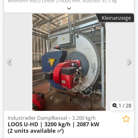
Wittmann W853 Linear Z=4000 mm, Nutzlast: 41,5 kg
Dksdpfx Ajwnfmfsa Tor Anzahl der Achsen: 3 X: 1500 mm
Y: 2600 mm Z: 4000 mm \+ pneumatische C-Achse
Kleinanzeige
Reichweite: 4000 mm Nutzlast: 41 kg Der Roboter verfügt
über eine NEUE CPU und neue Akkus und wurde von
einem Wittmann-Techniker in unserem Ausstellungsraum
umfassend getestet.
1
/
28
Industrieller Dampfkessel – 3.200 kg/h
LOOS
U-HD | 3200 kg/h | 2087 kW
(2 units available ✅)