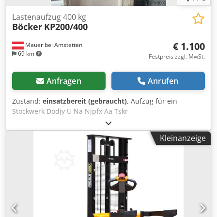
Lastenaufzug 400 kg
Böcker
KP200/400
€ 1.100
Mauer bei Amstetten
69 km
Festpreis zzgl. MwSt.
Anfragen
Anrufen
Zustand:
einsatzbereit (gebraucht)
, Aufzug für ein
Stockwerk Dodjy U Na Njpfx Aa Tskr
Kleinanzeige