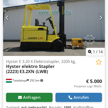
1
/
14
Hyster E 3.20 X Elektrostapler, 3200 kg,
Hyster elektro Stapler
(2223)
E3.2XN (LWB)
€ 5.000
Tatabánya
292 km
Festpreis zzgl. MwSt.
Anfragen
Anrufen
Zustand:
gut (gebraucht)
, Baujahr:
1995
, Kraftstofftyp: