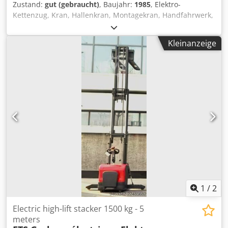
Zustand:
gut (gebraucht)
, Baujahr:
1985
, Elektro-
Kettenzug, Kran, Hallenkran, Montagekran, Handfahrwerk,
Rollfahrwerk, Krankatze, Katzlaufwerk, Kranlaufwerk,
Kranfahrwerk, Laufkatze -Hersteller: Stahl, Elektro-
Kleinanzeige
Kettenzug mit Fahrwerk -Kettenzug: Typ T 302 L
Tragfähigkeit 500 kg -Haupthub: 4 m/min -Feinhub: 1
m/min -Hakenweg: 5 m -Kranfahrwerk: Trägerbreite max.
135 mm Dsdpfx Aajya Aiyo Tskr -Abmessungen: siehe Foto
techn. Zeichnung -Transportabmessung: 600/550/H420
mm -Gewicht: 49 kg
1
/
2
Electric high-lift stacker 1500 kg - 5
meters