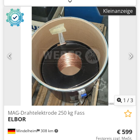
Anlagenrückbau eines Automobilzulieferers Hersteller:
TECNA Typ: 9337 Belastungsbereich: 4–6 kg Seillänge: 2,0
Kleinanzeige
m Gehäuse: Aluminiumdruckguss Aufhängung: Drehwirbel
mit Sicherheitsrastung Einsatzbereich:
Werkzeugentlastung, Montagelinien Dkedpfx Aaezmm Ras
Tsr Sicherheitsverriegelung: integriert
1
/
3
MAG-Drahtelektrode 250 kg Fass
ELBOR
€ 599
Mindelheim
308 km
Festpreis zzgl. MwSt.