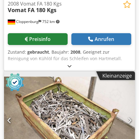
2008 Vomat FA 180 Kgs
Vomat
FA 180 Kgs
Cloppenburg
752 km
Preisinfo
Anrufen
Zustand:
gebraucht
, Baujahr:
2008
, Geeignet zur
Reinigung von Kühlöl für das Schleifen von Hartmetall.
Behälterinhalt: ca. 500 l Dedouxnmujpfx Aa Tekr
Filterleistung: ca. 180 l/min Filterfeinheit: >0,003 mm
Kleinanzeige
Anschlußwert: ca. 4 kW (400 V/ 50Hz) Abmessungen: B x T x
H ca. 1600 x 1000 x 1000 mm Gewicht: ca. 1000 kg Farbe:
Hellgrau