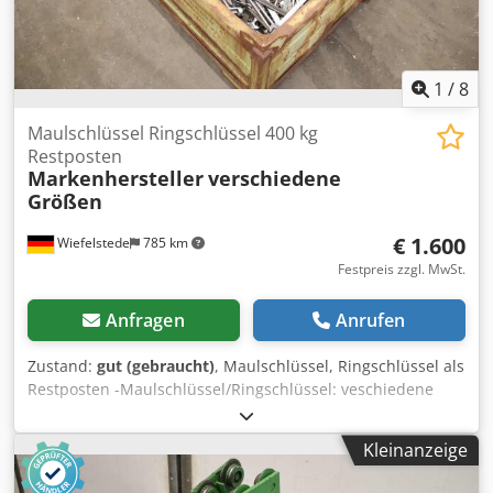
1
/
8
Maulschlüssel Ringschlüssel 400 kg
Restposten
Markenhersteller
verschiedene
Größen
€ 1.600
Wiefelstede
785 km
Festpreis zzgl. MwSt.
Anfragen
Anrufen
Zustand:
gut (gebraucht)
, Maulschlüssel, Ringschlüssel als
Restposten -Maulschlüssel/Ringschlüssel: veschiedene
Größen, mit Transportkiste -Gewicht Werkzeug: ca. 400 kg -
Hersteller: verschiedene Markenhersteller, siehe Fotos
Kleinanzeige
Dkjdpfx Aajx Sware Tor -Abgabe/Preis: komplett -
Transportkiste: 1200/810/H350 mm -Gewicht ges.: 466 kg