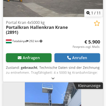
1
/
11
Portal Kran 4x5000 kg
Portalkran Hallenkran
Krane
(2891)
€ 5.900
Tatabánya
292 km
Festpreis zzgl. MwSt.
Anfragen
Anrufen
Zustand:
gebraucht
, Technische Daten sind der Zeichnung
zu entnehmen. Tragfähigkeit: 4 x 5000 kg Kranbahnlänge:
15,3 m Dksdpfx Aajt N Ilwj Tsr Ohne Hebemechanismus
steht nur das Gestell zum Verkauf!!
Kleinanzeige