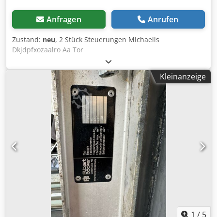
Anfragen
Anrufen
Zustand:
neu
, 2 Stück Steuerungen Michaelis
Dkjdpfxozaalro Aa Tor
Kleinanzeige
1
/
5