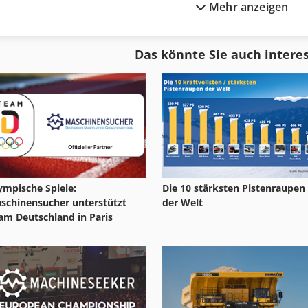
Mehr anzeigen
Blechschere Maschine
Kgs 1670
Breit-Fach-Regal
Ks 205
Das könnte Sie auch intere
Fngj 20
Leit Und Zugsp
Format
Meh 5 2 1 8 B
ympische Spiele:
Die 10 stärksten Pistenraupen
schinensucher unterstützt
der Welt
am Deutschland in Paris