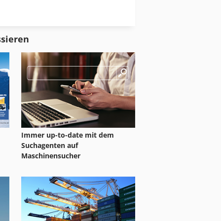
Reinluftentstauber Und Brikettierpresse
Tur 560
ssieren
indeldrehmaschine
Immer up-to-date mit dem
Suchagenten auf
Maschinensucher