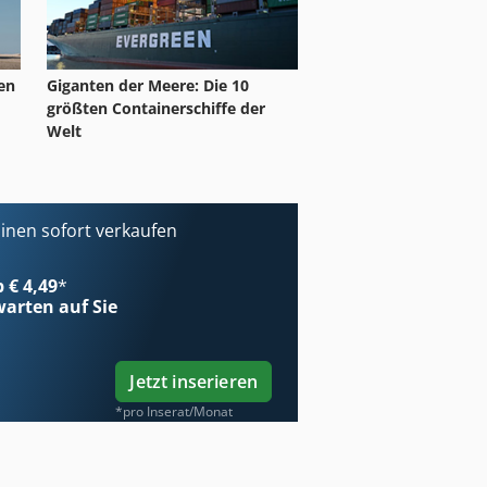
ten
Giganten der Meere: Die 10
größten Containerschiffe der
Welt
nen sofort verkaufen
b € 4,49
*
arten auf Sie
Jetzt inserieren
*pro Inserat/Monat