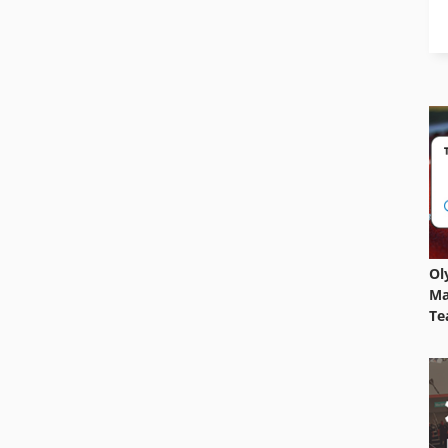
Ol
Ma
Te