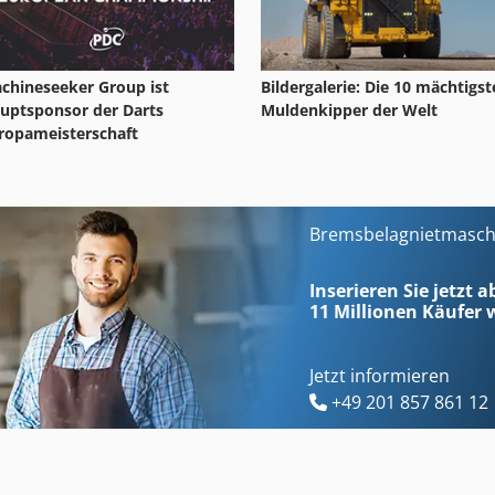
chineseeker Group ist
Bildergalerie: Die 10 mächtigs
uptsponsor der Darts
Muldenkipper der Welt
ropameisterschaft
Bremsbelagnietmaschi
Inserieren Sie jetzt a
11 Millionen
Käufer w
Jetzt informieren
+49 201 857 861 12