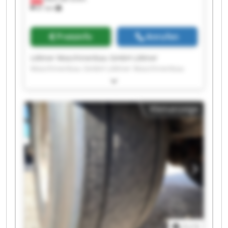
81 km
Preisinfo
Anrufen
Löttner Maschinenbau GmbH Löttner
Maschinenbau GmbH Löttner Maschinenbau
GmbH Löttner Maschinenbau GmbH Löttner
Maschinenbau GmbH Löttner Maschinenbau
GmbH Löttner Maschinenbau GmbH Löttner
Kleinanzeige
Maschinenbau GmbH Löttner Maschinenbau
GmbH Löttner Maschinenbau GmbH Löttner
Maschinenbau GmbH Löttner Maschinenbau
GmbH Löttner Maschinenbau GmbH Löttner
Maschinenbau GmbH Löttner Maschinenbau
GmbH Löttner Maschinenbau GmbH Löttner
Maschinenbau GmbH Löttner Maschinenbau
GmbH Löttner Maschinenbau GmbH Löttner
Maschinenbau GmbH
1
/
1