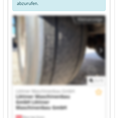
abzurufen.
Kleinanzeige
1
/
1
Löttner Maschinenbau GmbH
Löttner Maschinenbau
GmbH
Löttner
Maschinenbau GmbH
Klam bei Grein