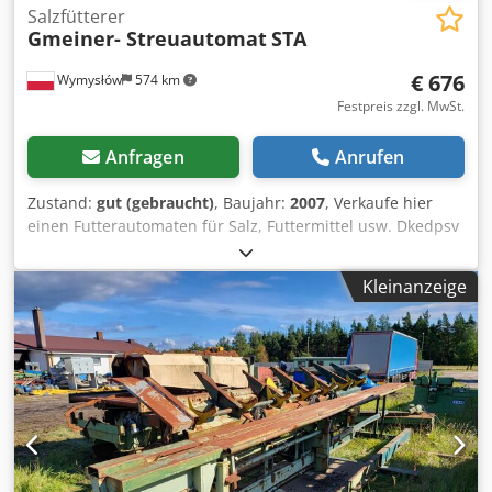
Salzfütterer
Gmeiner- Streuautomat
STA
€ 676
Wymysłów
574 km
Festpreis zzgl. MwSt.
Anfragen
Anrufen
Zustand:
gut (gebraucht)
, Baujahr:
2007
, Verkaufe hier
einen Futterautomaten für Salz, Futtermittel usw. Dkedpsv
A Rqmefx Adyer
Kleinanzeige