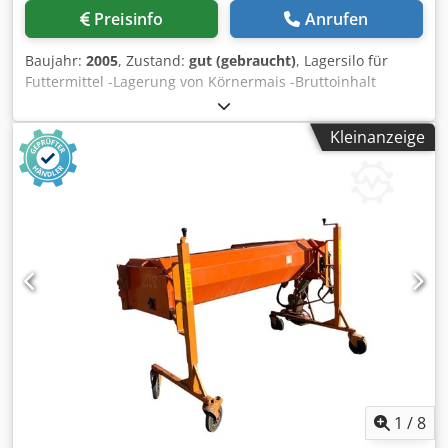
Inbetriebnahme ist auf Wunsch möglich. Für weitere
Preisinfo
Anrufen
Informationen, technische Daten, Bilder oder ein
individuelles Angebot stehen wir Ihnen gerne zur
Baujahr:
2005
, Zustand:
gut (gebraucht)
, Lagersilo für
Verfügung.
Futtermittel -Lagerung von Körnermais -Bruttoinhalt
ca.1811m³ Dodpfx Aop N Dvmodyekr -Bruttoinhalt ca. (800
kg/m³) 1449 t -Silodurchmesser 9,39 m -Zylinderhöhe 26,67
Kleinanzeige
m -Gesamthöhe 28,56 m -Dachausführung Edelstahl -
Hochsilo aus Stahl mit PERMAGLAS ( glasbeschmolzene
Stahlplatten) -Dach mit zentrale Lucke und zusätzlicher
Dach-Inspektionslucke -Über und Unterdruckventile,
Inspektionslucke im Siloring -Steigleiter, Dachleiter -
Statische Anforderungen 1000 kg/m³, Klasse II-B -
Einlagerungsgut: Ganzkorn-Mais/CCM oder Feuchtgetreide
im ungemahlenen Zustand Entnahme mit Haake-System (
Flüssigvermahlung mit Edelstahlhammermühle , keine
Feuchtebegrenzung
1
/
8