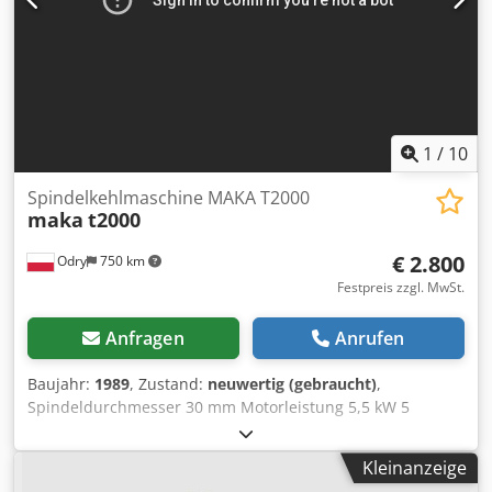
1
/
10
Spindelkehlmaschine MAKA T2000
maka
t2000
€ 2.800
Odry
750 km
Festpreis zzgl. MwSt.
Anfragen
Anrufen
Baujahr:
1989
, Zustand:
neuwertig (gebraucht)
,
Spindeldurchmesser 30 mm Motorleistung 5,5 kW 5
Geschwindigkeiten 3000/4500/6000/8000/10000 U/T Jahr
1989 Dkodohi Tv Hspfx Adyjr Kauf ohne Futtermittel
Kleinanzeige
möglich