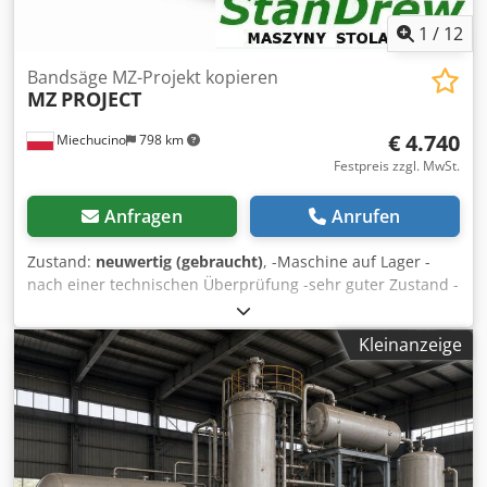
1
/
12
Bandsäge MZ-Projekt kopieren
MZ
PROJECT
€ 4.740
Miechucino
798 km
Festpreis zzgl. MwSt.
Anfragen
Anrufen
Zustand:
neuwertig (gebraucht)
, -Maschine auf Lager -
nach einer technischen Überprüfung -sehr guter Zustand -
ideal für die Herstellung von Stühlen TECHNISCHE
PARAMETER: -7,5 kW Hauptmaschine -zwei Unterstände -
Kleinanzeige
pneumatische Derrick Kontrolle -pneumatische Graben -
Raddurchmesser 850 mm -40 mm Bandbreite -maximale
Länge des Elements 1300 mm -maximale Breite des
Elements 800 mm -maximale Höhe 120 mm -zwei
pneumatische Spannpratzen -zwei pneumatische
Arbeitsabstände Dkjdpfx Adod Dc E Asyjr -kontinuierliche