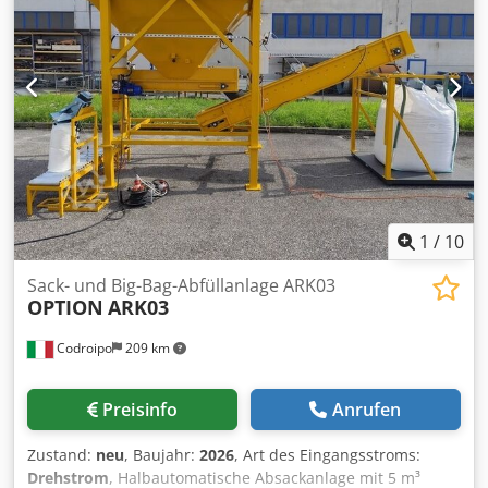
1
/
10
Sack- und Big-Bag-Abfüllanlage ARK03
OPTION
ARK03
Codroipo
209 km
Preisinfo
Anrufen
Zustand:
neu
, Baujahr:
2026
, Art des Eingangsstroms:
Drehstrom
, Halbautomatische Absackanlage mit 5 m³