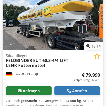
1
/
14
Siloauflieger
FELDBINDER
EUT 60.3-4/4 LIFT
LENK Futtermittel
€ 79.990
Greven
713 km
Festpreis zzgl. MwSt.
Anfragen
Anrufen
Zustand:
gebraucht
, Gesamtgewicht:
34.000 kg
, Achsen-
Konfiguration:
3 Achsen
, Erstzulassung:
12/2020
,