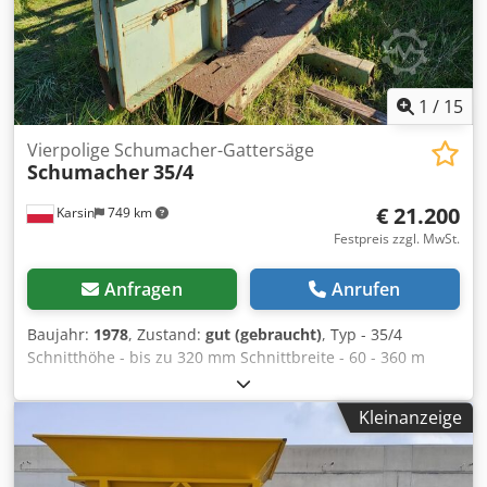
1
/
15
Vierpolige Schumacher-Gattersäge
Schumacher
35/4
€ 21.200
Karsin
749 km
Festpreis zzgl. MwSt.
Anfragen
Anrufen
Baujahr:
1978
, Zustand:
gut (gebraucht)
, Typ - 35/4
Schnitthöhe - bis zu 320 mm Schnittbreite - 60 - 360 m
Vorschubgeschwindigkeit - stufenlos, 7 - 35 m/min
Futtermittel Dodpfxjil H Svs Adyekr
Kleinanzeige