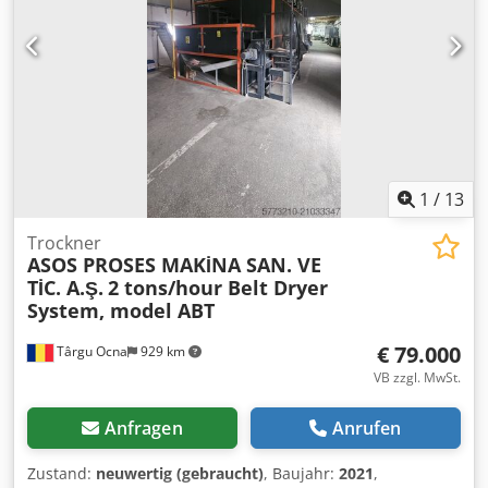
gekauft, leider nicht einsetzbar weil unser Stromanschluss
nicht ausreicht. Vorhanden; Expander Extruder mit
Getriebe und Antrieb, Hydraulikschieber ( Kegel nicht
Platte ), Rotationsmesser und diverse Matritzen,
Hydraulikaggregat mit Öl-Kühler. Bei Bedarf ist der
dauzugehörige Bandtrockner auch erhältlich. Anfragen
bitte per Mail, vielen Dank.
1
/
13
Trockner
ASOS PROSES MAKİNA SAN. VE
TİC. A.Ş.
2 tons/hour Belt Dryer
System, model ABT
€ 79.000
Târgu Ocna
929 km
VB zzgl. MwSt.
Anfragen
Anrufen
Zustand:
neuwertig (gebraucht)
, Baujahr:
2021
,