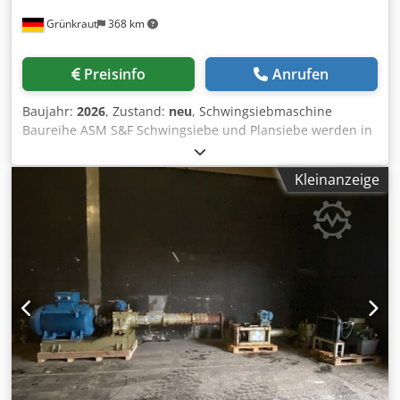
Einzelkotflügel Deutsches Fahrzeug!! Deutsche Papiere!!
Grünkraut
368 km
Preisinfo
Anrufen
Baujahr:
2026
, Zustand:
neu
, Schwingsiebmaschine
Baureihe ASM S&F Schwingsiebe und Plansiebe werden in
vielen Bereichen der holzverarbeitenden Industrie
(Sägewerke, Pelletieranlagen) eingesetzt. Siebmaschinen
Kleinanzeige
der Baureihe „ASM“ sieben Hackschnitzel, Holzpellets,
Sägespäne und Sägemehl, Altholz, Biomasse sowie viele
weitere Sägewerks-Nebenprodukte im Trocken- und
Nassbereich. Die materialschonende, horizontal-kreisende
Siebbewegung des schräg angeordneten Siebkastens sorgt
für eine hohe Trennschärfe des Schwingsichters. Ein
Vorteil der Siebmaschine ist, dass lange und faserige
Teilchen schräg bis tangential über die Siebfläche gleiten.
Dadurch entsteht - im Gegensatz zu Wurfsieben - kein
Klemm- und Steckkorn. Weitere Vorteile sind die robuste
Ausführung, die hohe Siebleistung und die lange,
wartungsarme Laufzeit der Siebmaschine. Neben