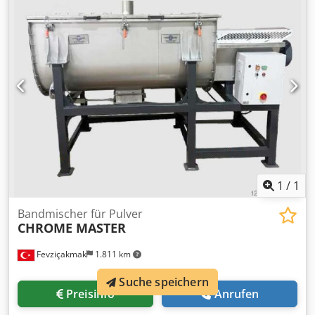
1
/
1
Bandmischer für Pulver
CHROME MASTER
Fevziçakmak
1.811 km
Suche speichern
Preisinfo
Anrufen