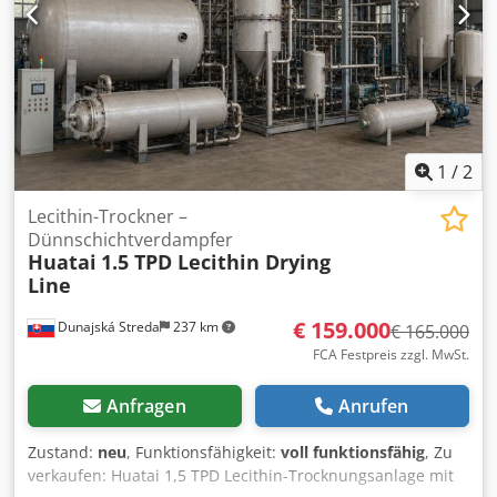
Futtermittel-Verordnung -hydraulische Feed -1,85 kW
Pumpenmotor -Empfang von Förderband 180 x 2000 mm
-0,25 kW Förderband -Zentralschmierung
Maschinenabmessungen: -Länge 400 cm -230 cm breit -
Höhe 250 cm -Gewicht ~ 2000 kg
1
/
2
Lecithin-Trockner –
Dünnschichtverdampfer
Huatai
1.5 TPD Lecithin Drying
Line
€ 159.000
Dunajská Streda
237 km
€ 165.000
FCA Festpreis zzgl. MwSt.
Anfragen
Anrufen
Zustand:
neu
, Funktionsfähigkeit:
voll funktionsfähig
, Zu
verkaufen: Huatai 1,5 TPD Lecithin-Trocknungsanlage mit