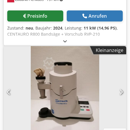
durch brennbare Gase gedeckt wird, mit einem
Trocknungstemperaturbereich von 50–60 °C. Der gesamte
Stromverbrauch liegt bei 37 kW, die installierte Leistung
Preisinfo
Anrufen
bei 46,2 kW, gespeist mit 400 V / 3-Phasen / 50 Hz, und
einem geschätzten Nennstrom von etwa 78,5 A. Der
Zustand:
neu
, Baujahr:
2024
, Leistung:
11 kW (14,96 PS)
,
Geräuschpegel unterschreitet 85 dB(A) in 1 m Entfernung.
CENTAURO R800 Bandsäge + Vorschub RVP-210
Der erforderliche Installationsplatz beträgt 4 m (Breite) ×
Spezifikation: - Zustand - neu - Hersteller - CENTAURO -
10 m (Länge) × 4 m (Höhe). Die Bandtrockner-Einheit
Durchmesser der Kreissägeblätter - 800 mm - maximale
verfügt über eine Trocknungsfläche von 16 m², eine
Kleinanzeige
Schnitthöhe - 400 mm - Maximale Schnittbreite - 780 mm -
Bandbreite von 2.000 mm und eine Länge von 8.000 mm.
maximale Messerbreite - 80 x 0,8 mm - maximale und
Zum Einsatz kommt ein Polyester-Einschichtband. Sowohl
minimale Blattlänge - 5530 / 5380 mm - Drehzahl der
obere als auch untere Verkleidung bestehen aus
Räder - 680 U/min - Bandgeschwindigkeit - 28,5 m/sec -
verzinktem Stahl mit Steinwolle-Isolierung an beheizten
Höhe des Arbeitstisches vom Boden - 950 mm -
Oberflächen. Inspektionsklappen und
Abmessungen des Tisches - 1060 x 800 mm - Neigung des
Instrumentenanschlüsse auf beiden Seiten ermöglichen
Tisches - 15° Djdpfx Ajqu Uy Sedyskr - Motorleistung - 11
einen einfachen Zugang und eine komfortable
kW = 15 HP - Sägemehlhaube - 1 x Ø 100 mm. 2 x Ø 120
Überwachung. Djdeyb Rpdspfx Adyokr Das System
mm. - Kapazität der Absauganlage (Luftgeschwindigkeit
beinhaltet eine Verteilerstation für eine gleichmäßige
20m/8sec) - 1430 m3/h - Betriebsdruck der
Materialverteilung, eine Brennkammer (400.000 kcal/h,
Druckluftbremse - 6 - 8 bar - Nettogewicht - 700 kg -
Kohlenstoffstahl) sowie je ein Gebläse für Umluft und
Geräuschpegel - 81,6 dB - 2023 Jahr der Herstellung -
Abluft (verzinkter Stahl, Direktantrieb, FU-geregelt).
Futtermittel RVP-210 im Preis der Maschine enthalten
Insgesamt treiben mehrere Motoren (gesamt 46,2 kW) die