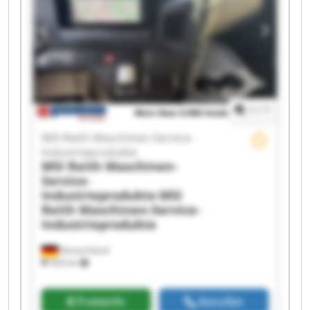
1
/
1
MSI Reith Maschinen-Service-
Industrieprodukte
MSI Reith Maschinen-
Service-
Industrieprodukte
MSI
Reith Maschinen-Service-
Industrieprodukte
Deutschland
503 km
Preisinfo
Anrufen