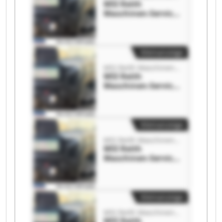
MSI Reith
Maschinen-Service-
Industrieprodukte
MSI Reith
Maschinen-Service-
Industrieprodukte
Kleinanzeige
MSI Reith Maschinen-Service-Industrieprodukte
MSI Reith
Maschinen-Service-
Industrieprodukte
MSI Reith
Maschinen-Service-
Industrieprodukte
Kleinanzeige
MSI Reith Maschinen-Service-Industrieprodukte
MSI Reith
Maschinen-Service-
Industrieprodukte
MSI Reith
Maschinen-Service-
Industrieprodukte
Kleinanzeige
MSI Reith Maschinen-Service-Industrieprodukte
MSI Reith