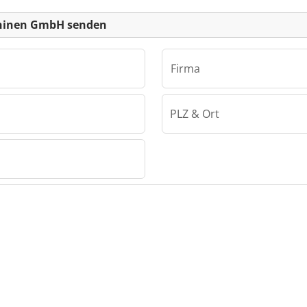
chinen GmbH senden
Firma
PLZ & Ort
Frank Pelka Maschinen GmbH
schinen
lka
bH