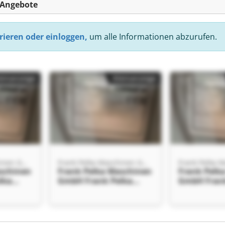
-Angebote
rieren oder einloggen,
um alle Informationen abzurufen.
einanzeige
Kleinanzeige
Frank Pelka Maschinen GmbH
Frank Pelka Maschinen GmbH
schinen
Frank Pelka Maschinen
Frank Pelk
lka
GmbH Frank Pelka
GmbH Fran
bH
Maschinen GmbH
Maschinen
einanzeige