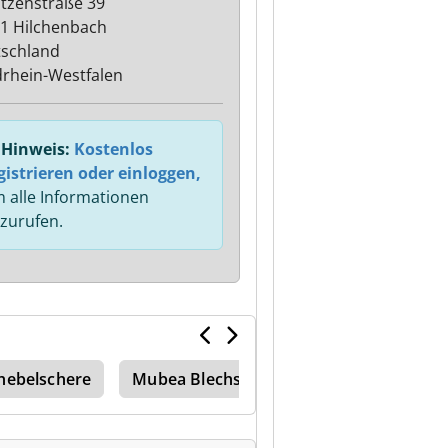
tzenstraße 39
1 Hilchenbach
schland
rhein-Westfalen
Hinweis:
Kostenlos
gistrieren oder einloggen,
 alle Informationen
zurufen.
ebelschere
Mubea Blechschere