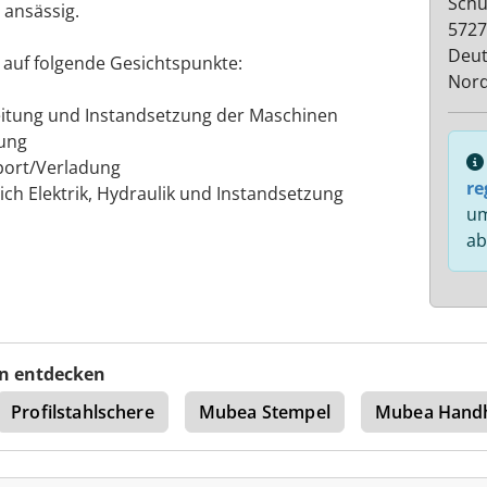
Schü
 ansässig.
5727
Deut
 auf folgende Gesichtspunkte:
Nord
beitung und Instandsetzung der Maschinen
rung
sport/Verladung
re
ich Elektrik, Hydraulik und Instandsetzung
um
ab
n entdecken
Profilstahlschere
Mubea Stempel
Mubea Handh