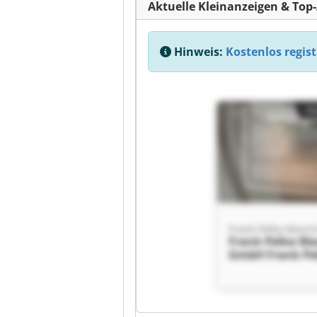
Aktuelle Kleinanzeigen & Top
Hinweis:
Kostenlos regist
Kl
Frank Pelka Ma
GmbH Frank Pe
Maschinen Gm
Kl