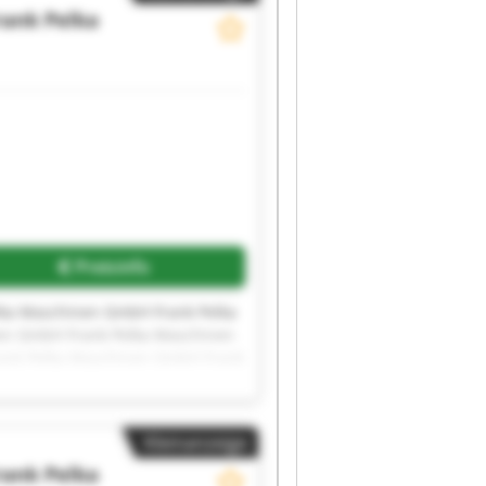
rank Pelka
Preisinfo
lka Maschinen GmbH Frank Pelka
en GmbH Frank Pelka Maschinen
ank Pelka Maschinen GmbH Frank
schinen GmbH Frank Pelka
Kleinanzeige
rank Pelka