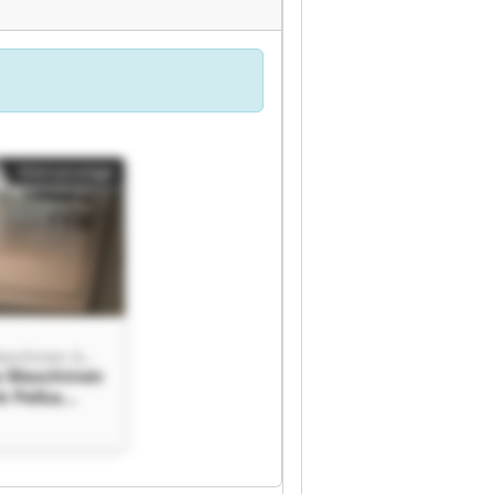
Kleinanzeige
Frank Pelka Maschinen GmbH
a Maschinen
k Pelka
 GmbH