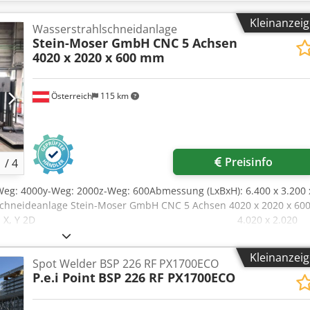
Kleinanzei
Wasserstrahlschneidanlage
Stein-Moser GmbH
CNC 5 Achsen
4020 x 2020 x 600 mm
Österreich
115 km
Preisinfo
1
/
4
-Weg: 4000y-Weg: 2000z-Weg: 600Abmessung (LxBxH): 6.400 x 3.200 
schneideanlage Stein-Moser GmbH CNC 5 Achsen 4020 x 2020 x 60
 Arbeitsbereich X, Y 2D 4.020 x 2.020
 X, Y 4.400 x 2.400 mm - Z-Achs
Schenkbereich A, 
Kleinanzei
Spot Welder BSP 226 RF PX1700ECO
ehachse C, 360° drehba
P.e.i Point
BSP 226 RF PX1700ECO
sitioniergeschwindigkeit
olgenauigkeit +/- 0,1 mm -
luss min. 6,5 bar - Wasseranschlus