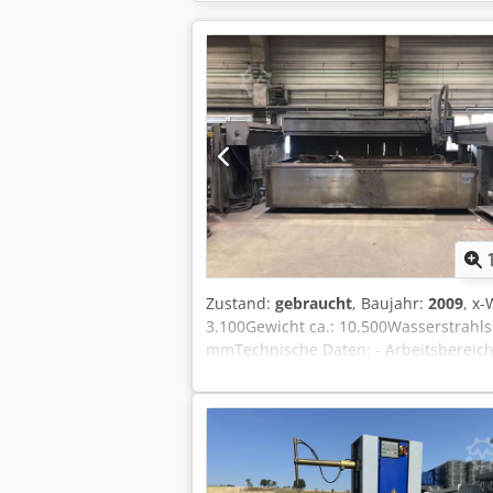
Zustand:
gebraucht
, Baujahr:
2009
, x
3.100Gewicht ca.: 10.500Wasserstrahl
mmTechnische Daten: -
mm - Auflagefläche
600 mm - 
+/- 46° - Dr
+/- 3600° - Po
10m/min - Wiederh
Pneumatischer Ansch