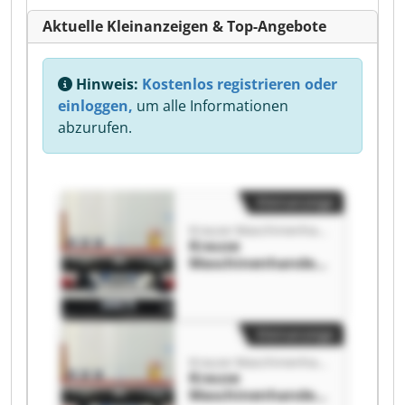
Aktuelle Kleinanzeigen & Top-Angebote
Hinweis:
Kostenlos registrieren oder
einloggen,
um alle Informationen
abzurufen.
Kleinanzeige
Krause Maschinenhandels-& Service GmbH
Krause
Maschinenhandels
-& Service GmbH
Krause
Maschinenhandels
-& Service GmbH
Kleinanzeige
Krause Maschinenhandels-& Service GmbH
Krause
Maschinenhandels