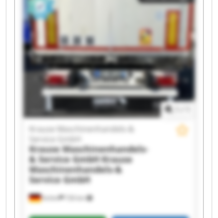
1
/
1
Krause Maschinenhandels-&
Service GmbH
Krause Maschinenhandels-
& Service GmbH
Krause
Maschinenhandels-&
Service GmbH
Achim
726 km