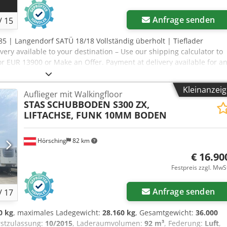
Anfrage senden
/
15
985 | Langendorf SATÜ 18/18 Vollständig überholt | Tieflader
ivery available to your destination – Use our shipping calculator to
or EUR 13900 or Make an Offer. Payment at delivery available for a
‍♂️ Inspected by an independent expert 12 Inspektionspunkte 9
aben ⚠️ 📌 Inspector's Comment: Frisch renoviert, nach der
Kleinanzei
Auflieger mit Walkingfloor
ee the full inspection, extra photos, or a video? Tip: The referenc
STAS
SCHUBBODEN S300 ZX,
n looking up more details online. 💡 Why this machine and our
LIFTACHSE, FUNK 10MM BODEN
ion by professionals ✔ Jobsite delivery available ✔ Money-Back
ment options Dcjdpfjzrltwjx Aqqek 🔄 Considering other equipment
sources for all equipment owners and operators – easily accessible
Hörsching
82 km
€ 16.90
Festpreis zzgl. MwS
Anfrage senden
/
17
0 kg
, maximales Ladegewicht:
28.160 kg
, Gesamtgewicht:
36.000
rstzulassung:
10/2015
, Laderaumvolumen:
92 m³
, Federung:
Luft
,