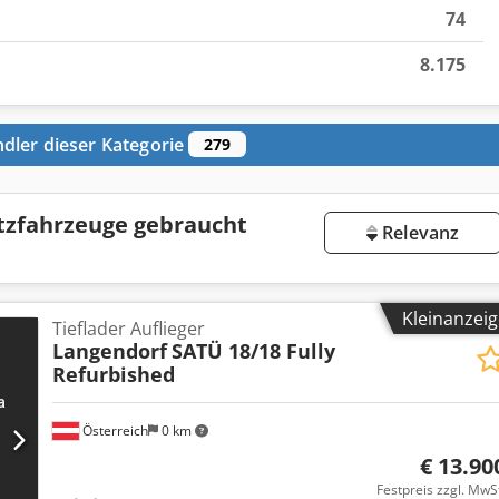
74
8.175
dler dieser Kategorie
279
tzfahrzeuge gebraucht
Relevanz
Kleinanzei
Tieflader Auflieger
Langendorf
SATÜ 18/18 Fully
Refurbished
Österreich
0 km
€ 13.90
Festpreis zzgl. MwS