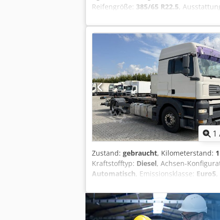
Reifengröße:
385/65 R22.5
, Ausstattun
1 Achse Lift | Luftgefedert, | Reserver
R22.5 | SAF-Achsen mit Scheibenbrem
Irrtum, Eingabefehler und Vorverkauf 
1
Zustand:
gebraucht
, Kilometerstand:
1
Kraftstofftyp:
Diesel
, Achsen-Konfigura
Automatisch
, Emissionsklasse:
Euro5
,
Wegfahrsperre
, MAN TGA 18.400 Wechs
Leistung: 400 PS * Getriebe: Automatik
Schlafkabine * Luftgefederter Fahrers
Sonnenblende * Abrollkipper / Wechs