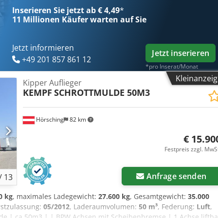
Inserieren Sie jetzt ab € 4,49
*
11 Millionen
Käufer warten auf Sie
Jetzt informieren
Jetzt inserieren
+49 201 857 861 12
*pro Inserat/Monat
Kleinanzei
Kipper Auflieger
KEMPF
SCHROTTMULDE 50M3
Hörsching
82 km
€ 15.90
Festpreis zzgl. MwS
Anfrage senden
/
13
0 kg
, maximales Ladegewicht:
27.600 kg
, Gesamtgewicht:
35.000
rstzulassung:
05/2012
, Laderaumvolumen:
50 m³
, Federung:
Luft
,
de | ca.50m3 | | BPW Achsen mit Scheibenbremse | 1.Achse liftba