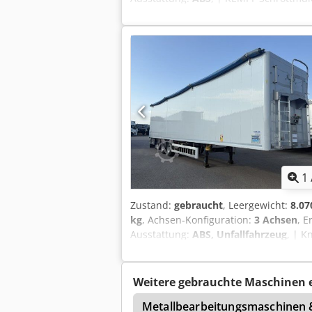
| | Alufelgen | 2x Werkzeugkasten | 5
Vorverkauf vorbehalten. Dcodpezr I Tt
1
Zustand:
gebraucht
, Leergewicht:
8.07
kg
, Achsen-Konfiguration:
3 Achsen
, E
Ausstattung:
ABS, Unfallfahrzeug
, | 
Boden | Rollplane, Stehpodest | BPW-
Reserveradhalter | Eigengewicht: 8070
Vorverkauf vorbehalten. Dcsdpfxozrxb
Weitere gebrauchte Maschinen 
nt 528
Avant 520
Metallbearbeitungsmaschinen