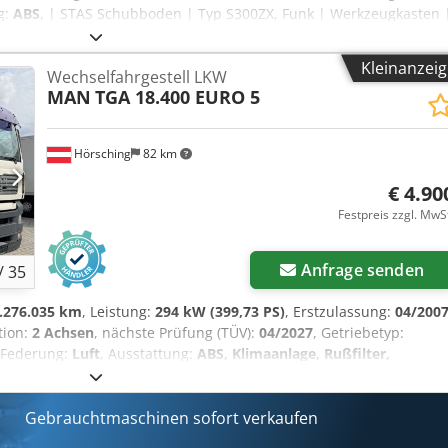
g:
ABS
, | STAS Schubboden | Typ S300ZX, Funk | Werkzeugkasten 
adhalter | Leergewicht 7.840 kg, Nutzlast 28.160 kg | Reifen: 385/6
se | Gültiges Überprüfungsgutachten bis 04/2026 | 10mm Boden 
Kleinanzei
Wechselfahrgestell LKW
vorbehalten. Dedpfxjzr R A Rs Aqqjck
MAN
TGA 18.400 EURO 5
Hörsching
82 km
€ 4.90
Festpreis zzgl. MwS
Anfrage senden
/
35
.276.035 km
, Leistung:
294 kW (399,73 PS)
, Erstzulassung:
04/200
tion:
2 Achsen
, nächste Prüfung (TÜV):
04/2027
, Getriebetyp:
 Federung:
Luft
, Ausstattung:
ABS, Klimaanlage, Rußfilter,
elsystem * Baujahr: 24.04.2007 * Kilometerstand: 276.033 km *
 * Antriebsformel: 4x2 * Radstand: 5.500 mm * Nutzlast: 8.915 kg *
itz * Klimaanlage * Tempomat * Elektrische Fensterheber *
Gebrauchtmaschinen sofort verkaufen
elsystem * Anhängerkupplung * Werkzeugkästen * Aluminium-