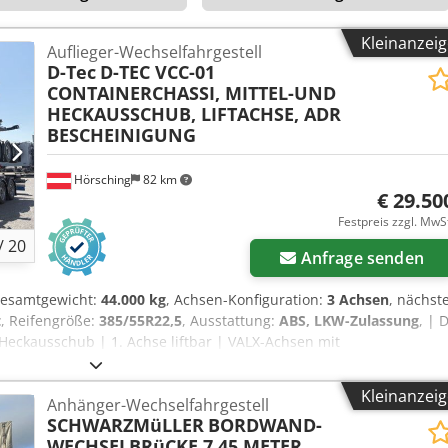
Kleinanzei
Auflieger-Wechselfahrgestell
D-Tec
D-TEC VCC-01
CONTAINERCHASSI, MITTEL-UND
HECKAUSSCHUB, LIFTACHSE, ADR
BESCHEINIGUNG
Hörsching
82 km
€ 29.50
Festpreis zzgl. MwS
/
20
Anfrage senden
Gesamtgewicht:
44.000 kg
, Achsen-Konfiguration:
3 Achsen
, nächst
t
, Reifengröße:
385/55R22,5
, Ausstattung:
ABS, LKW-Zulassung
, | 
Heckausschub | 1. Achse liftbar | VALX-Achsen mit
5 | Neufahrzeuge | Irrtum, Eingabe und Vorverkauf vorbehalten.
Kleinanzei
Anhänger-Wechselfahrgestell
SCHWARZMüLLER
BORDWAND-
WECHSELBRüCKE 7,45 METER