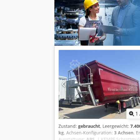
Kraftstofftank Dcjdpfx Aqjzicu Heqok
1
Zustand:
gebraucht
, Leergewicht:
7.40
kg
, Achsen-Konfiguration:
3 Achsen
, E
Ausstattung:
ABS
, | KEMPF Schrottmul