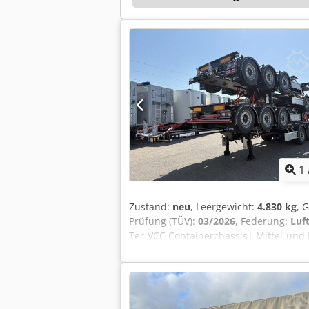
1
Zustand:
neu
, Leergewicht:
4.830 kg
, 
Prüfung (TÜV):
03/2026
, Federung:
Luf
Tec VCC Containerchassis| Mittel-und 
Scheibenbremse | Reifen: 385/55 R22,
Dedpfjzrxbhsx Aqqsck