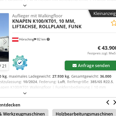
800kg Eigengewicht | 33200kg Nutzlast | Irrtum, Eingabefehler un
ofx Aqqok
Kleinanzei
Auflieger mit Walkingfloor
KNAPEN
K100/KT01, 10 MM,
LIFTACHSE, ROLLPLANE, FUNK
Hörsching
82 km
€ 43.90
Festpreis zzgl. MwS
Anfrage senden
/
21
0 kg
, maximales Ladegewicht:
27.930 kg
, Gesamtgewicht:
36.000
rstzulassung:
10/2024
, Federung:
Luft
, Reifengröße:
385/65 R22.5
,
Knapen K100/KT01 Walkingfloor | Funkfernbedienung | 10 mm
Achsen mit Scheibenbremse | 1-Achse Lift | Werkzeugkasten |
 kg | Österreichisches Fahrzeug | Irrtum, Eingabefehler und
bo Aqqok
entdecken
 & Werkzeugmaschinen
Holzbearbeitungsmaschinen