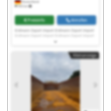
Deutschland
503 km
Preisinfo
Anrufen
Erdmann Export Import Erdmann Export Import
Erdmann Export Import Erdmann Export Import
Erdmann Export Import Erdmann Export Import
Erdmann Export Import Erdmann Export Import
Erdmann Export Import Erdmann Export Import
Kleinanzeige
Erdmann Export Import Erdmann Export Import
Erdmann Export Import Erdmann Export Import
Erdmann Export Import Erdmann Export Import
Erdmann Export Import Erdmann Export Import
Erdmann Export Import Erdmann Export Import