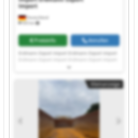
Import
Deutschland
503 km
Preisinfo
Anrufen
Erdmann Export Import Erdmann Export Import
Erdmann Export Import Erdmann Export Import
Erdmann Export Import Erdmann Export Import
Erdmann Export Import Erdmann Export Import
Erdmann Export Import Erdmann Export Import
Kleinanzeige
Erdmann Export Import Erdmann Export Import
Erdmann Export Import Erdmann Export Import
Erdmann Export Import Erdmann Export Import
Erdmann Export Import Erdmann Export Import
Erdmann Export Import Erdmann Export Import