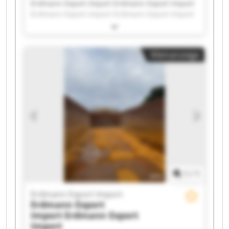
Erdmann Export Import Erdmann Export Import
Erdmann Export Import Erdmann Export Import
Erdmann Export Import Erdmann Export Import
Erdmann Export Import Erdmann Export Import
Erdmann Export Import Erdmann Export Import
Kleinanzeige
Erdmann Export Import Erdmann Export Import
Erdmann Export Import Erdmann Export Import
Erdmann Export Import Erdmann Export Import
Erdmann Export Import Erdmann Export Import
Erdmann Export Import Erdmann Export Import
1
/
1
Erdmann Export Import
Erdmann Export
Import
Erdmann Export
Import