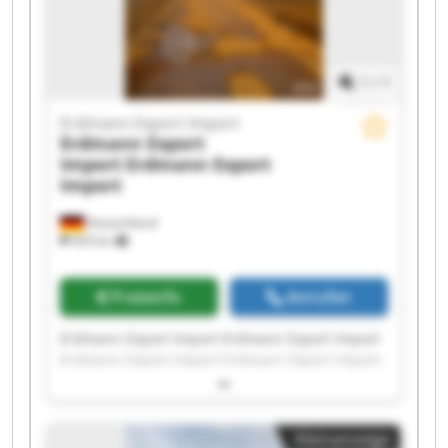
1
/
1
Erdmann Export Import
Erdmann Export
Import
Erdmann Export
Import
Deutschland
503 km
Preisinfo
Anrufen
Erdmann Export Import Erdmann Export Import
Erdmann Export Import Erdmann Export Import
Erdmann Export Import Erdmann Export Import
Erdmann Export Import Erdmann Export Import
Erdmann Export Import Erdmann Export Import
Kleinanzeige
Erdmann Export Import Erdmann Export Import