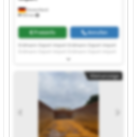
Deutschland
503 km
Preisinfo
Anrufen
Erdmann Export Import Erdmann Export Import
Erdmann Export Import Erdmann Export Import
Erdmann Export Import Erdmann Export Import
Erdmann Export Import Erdmann Export Import
Erdmann Export Import Erdmann Export Import
Kleinanzeige
Erdmann Export Import Erdmann Export Import
Erdmann Export Import Erdmann Export Import
Erdmann Export Import Erdmann Export Import
Erdmann Export Import Erdmann Export Import
Erdmann Export Import Erdmann Export Import