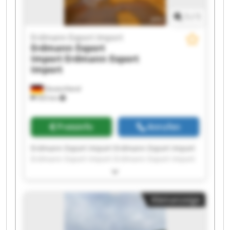
1
/
1
Erdmann Export Import
Erdmann Export
Import
Erdmann Export
Import
Deutschland
503 km
Preisinfo
Anrufen
Erdmann Export Import Erdmann Export Import
Erdmann Export Import Erdmann Export Import
Erdmann Export Import Erdmann Export Import
Erdmann Export Import Erdmann Export Import
Erdmann Export Import Erdmann Export Import
Kleinanzeige
Erdmann Export Import Erdmann Export Import
Erdmann Export Import Erdmann Export Import
Erdmann Export Import Erdmann Export Import