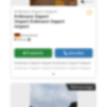
1
/
1
Erdmann Export Import
Erdmann Export
Import
Erdmann Export
Import
Deutschland
503 km
Preisinfo
Anrufen
Erdmann Export Import Erdmann Export Import
Erdmann Export Import Erdmann Export Import
Erdmann Export Import Erdmann Export Import
Erdmann Export Import Erdmann Export Import
Erdmann Export Import Erdmann Export Import
Kleinanzeige
Erdmann Export Import Erdmann Export Import
Erdmann Export Import Erdmann Export Import
Erdmann Export Import Erdmann Export Import
Erdmann Export Import Erdmann Export Import