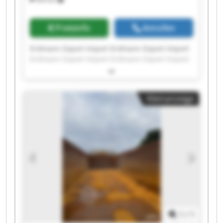
Preisinfo
Anrufen
Erdmann Export Import Erdmann Export Import
Erdmann Export Import Erdmann Export Import
Erdmann Export Import Erdmann Export Import
Erdmann Export Import Erdmann Export Import
Erdmann Export Import Erdmann Export Import
Kleinanzeige
Erdmann Export Import Erdmann Export Import
Erdmann Export Import Erdmann Export Import
Erdmann Export Import Erdmann Export Import
Erdmann Export Import Erdmann Export Import
Erdmann Export Import Erdmann Export Import
1
/
1