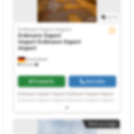
1
/
1
Erdmann Export Import
Erdmann Export
Import
Erdmann Export
Import
Deutschland
503 km
Preisinfo
Anrufen
Erdmann Export Import Erdmann Export Import
Erdmann Export Import Erdmann Export Import
Erdmann Export Import Erdmann Export Import
Erdmann Export Import Erdmann Export Import
Erdmann Export Import Erdmann Export Import
Kleinanzeige
Erdmann Export Import Erdmann Export Import
Erdmann Export Import Erdmann Export Import