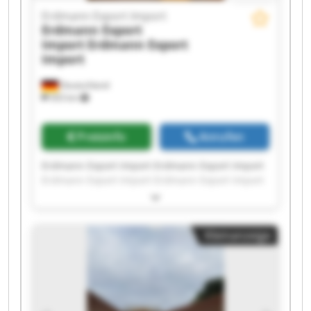
Erdmann Export Import
Erdmann Export
Import
Erdmann Export
Import
Deutschland
503 km
Preisinfo
Anrufen
Erdmann Export Import Erdmann Export Import
Erdmann Export Import Erdmann Export Import
Erdmann Export Import Erdmann Export Import
Erdmann Export Import Erdmann Export Import
Erdmann Export Import Erdmann Export Import
Kleinanzeige
Erdmann Export Import Erdmann Export Import
Erdmann Export Import Erdmann Export Import
Erdmann Export Import Erdmann Export Import
Erdmann Export Import Erdmann Export Import
Erdmann Export Import Erdmann Export Import