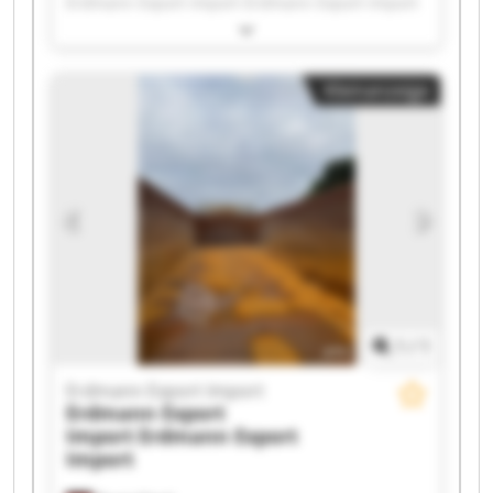
Erdmann Export Import Erdmann Export Import
Erdmann Export Import Erdmann Export Import
Erdmann Export Import Erdmann Export Import
Erdmann Export Import Erdmann Export Import
Kleinanzeige
Erdmann Export Import Erdmann Export Import
Erdmann Export Import Erdmann Export Import
Erdmann Export Import Erdmann Export Import
Erdmann Export Import Erdmann Export Import
Erdmann Export Import Erdmann Export Import
1
/
1
Erdmann Export Import
Erdmann Export
Import
Erdmann Export
Import