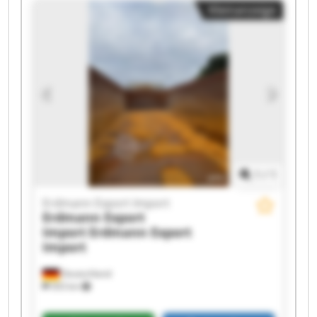
Kleinanzeige
Erdmann Export Import Erdmann Export Import
Erdmann Export Import Erdmann Export Import
Erdmann Export Import Erdmann Export Import
Erdmann Export Import Erdmann Export Import
Erdmann Export Import Erdmann Export Import
1
/
1
Erdmann Export Import
Erdmann Export
Import
Erdmann Export
Import
Deutschland
503 km