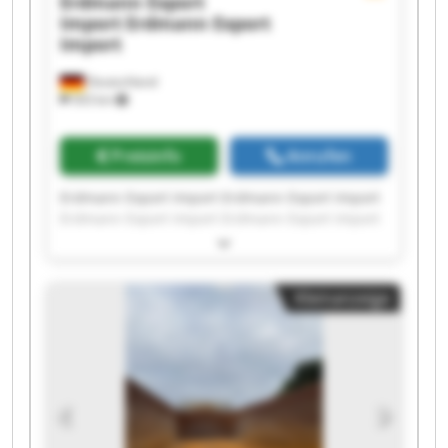
Erdmann Export
Import
Erdmann Export
Import
Deutschland
503 km
Preisinfo
Anrufen
Erdmann Export Import Erdmann Export Import
Erdmann Export Import Erdmann Export Import
Erdmann Export Import Erdmann Export Import
Erdmann Export Import Erdmann Export Import
Erdmann Export Import Erdmann Export Import
Kleinanzeige
Erdmann Export Import Erdmann Export Import
Erdmann Export Import Erdmann Export Import
Erdmann Export Import Erdmann Export Import
Erdmann Export Import Erdmann Export Import
Erdmann Export Import Erdmann Export Import