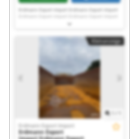
Erdmann Export Import Erdmann Export Import
Erdmann Export Import Erdmann Export Import
Erdmann Export Import Erdmann Export Import
Erdmann Export Import Erdmann Export Import
Erdmann Export Import Erdmann Export Import
Kleinanzeige
Erdmann Export Import Erdmann Export Import
Erdmann Export Import Erdmann Export Import
Erdmann Export Import Erdmann Export Import
Erdmann Export Import Erdmann Export Import
Erdmann Export Import Erdmann Export Import
1
/
1
Erdmann Export Import
Erdmann Export
Import
Erdmann Export