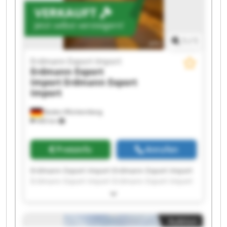
VERKAUFT
Jetzt selbst versteigern!
1
/
1
Erdmann Export Import
Erdmann Export
Import
Erdmann Export
Import
Baden-Württemberg
440 km
Preisinfo
Anrufen
Erdmann Export Import Erdmann Export Import
Erdmann Export Import Erdmann Export Import
Erdmann Export Import Erdmann Export Import
Erdmann Export Import Erdmann Export Import
Erdmann Export Import Erdmann Export Import
Auktion
Erdmann Export Import Erdmann Export Import