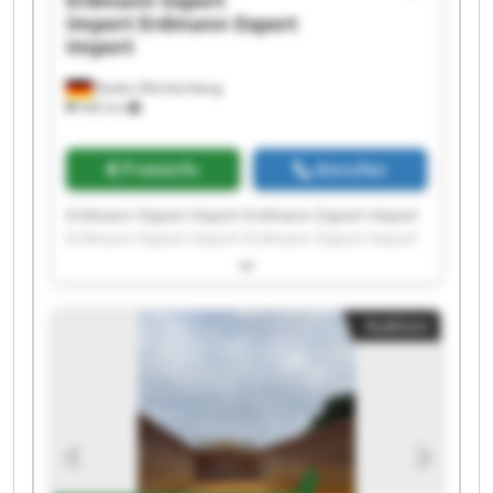
Erdmann Export
Import
Erdmann Export
Import
Baden-Württemberg
440 km
Preisinfo
Anrufen
Erdmann Export Import Erdmann Export Import
Erdmann Export Import Erdmann Export Import
Erdmann Export Import Erdmann Export Import
Erdmann Export Import Erdmann Export Import
Erdmann Export Import Erdmann Export Import
Auktion
Erdmann Export Import Erdmann Export Import
Erdmann Export Import Erdmann Export Import
Erdmann Export Import Erdmann Export Import
Erdmann Export Import Erdmann Export Import
Erdmann Export Import Erdmann Export Import