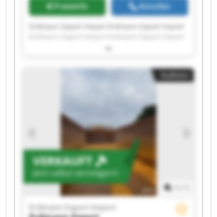
Preisinfo
Anrufen
Erdmann Export Import Erdmann Export Import
Erdmann Export Import Erdmann Export Import
Erdmann Export Import Erdmann Export Import
Erdmann Export Import Erdmann Export Import
Erdmann Export Import Erdmann Export Import
Auktion
Erdmann Export Import Erdmann Export Import
Erdmann Export Import Erdmann Export Import
Erdmann Export Import Erdmann Export Import
Erdmann Export Import Erdmann Export Import
Erdmann Export Import Erdmann Export Import
VERKAUFT
Jetzt selbst versteigern!
1
/
1
Erdmann Export Import